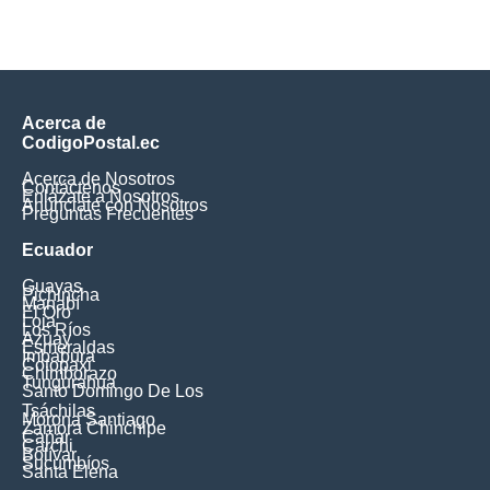
Acerca de
CodigoPostal.ec
Acerca de Nosotros
Contáctenos
Enlázate a Nosotros
Anúnciate con Nosotros
Preguntas Frecuentes
Ecuador
Guayas
Pichincha
Manabí
El Oro
Loja
Los Ríos
Azuay
Esmeraldas
Imbabura
Cotopaxi
Chimborazo
Tungurahua
Santo Domingo De Los
Tsáchilas
Morona Santiago
Zamora Chinchipe
Cañar
Carchi
Bolívar
Sucumbíos
Santa Elena