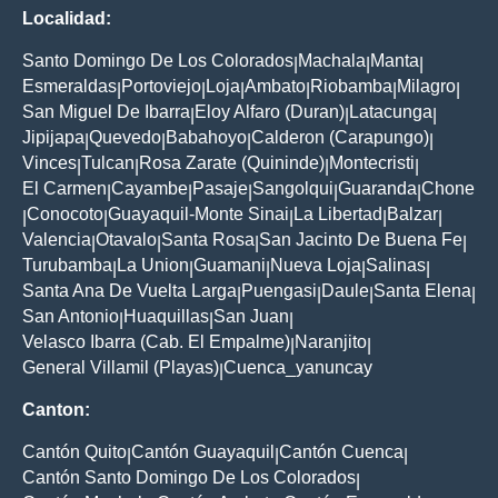
Localidad:
Santo Domingo De Los Colorados
Machala
Manta
|
|
|
Esmeraldas
Portoviejo
Loja
Ambato
Riobamba
Milagro
|
|
|
|
|
|
San Miguel De Ibarra
Eloy Alfaro (Duran)
Latacunga
|
|
|
Jipijapa
Quevedo
Babahoyo
Calderon (Carapungo)
|
|
|
|
Vinces
Tulcan
Rosa Zarate (Quininde)
Montecristi
|
|
|
|
El Carmen
Cayambe
Pasaje
Sangolqui
Guaranda
Chone
|
|
|
|
|
Conocoto
Guayaquil-Monte Sinai
La Libertad
Balzar
|
|
|
|
|
Valencia
Otavalo
Santa Rosa
San Jacinto De Buena Fe
|
|
|
|
Turubamba
La Union
Guamani
Nueva Loja
Salinas
|
|
|
|
|
Santa Ana De Vuelta Larga
Puengasi
Daule
Santa Elena
|
|
|
|
San Antonio
Huaquillas
San Juan
|
|
|
Velasco Ibarra (Cab. El Empalme)
Naranjito
|
|
General Villamil (Playas)
Cuenca_yanuncay
|
Canton:
Cantón Quito
Cantón Guayaquil
Cantón Cuenca
|
|
|
Cantón Santo Domingo De Los Colorados
|