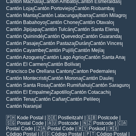
Cantón Machala
Cantón Ambato
Cantón Esmeraldas
|
|
|
Cantón Loja
Cantón Portoviejo
Cantón Riobamba
|
|
|
Cantón Manta
Cantón Latacunga
Ibarra
Cantón Milagro
|
|
|
|
Cantón Babahoyo
Cantón Chone
Cantón Otavalo
|
|
|
Cantón Jipijapa
Cantón Tulcán
Cantón Santa Elena
|
|
|
Cantón Quinindé
Cantón Quevedo
Cantón Guaranda
|
|
|
Cantón Pasaje
Cantón Pastaza
Durán
Cantón Vinces
|
|
|
|
Cantón Cayambe
Cantón Pujilí
Cantón Mejía
|
|
|
Cantón Azogues
Cantón Lago Agrio
Cantón Santa Ana
|
|
|
Cantón El Carmen
Cantón Bolívar
|
|
Francisco De Orellana Canton
Canton Pedernales
|
|
Cantón Montecristi
Cantón Morona
Cantón Daule
|
|
|
Cantón Santa Rosa
Cantón Rumiñahui
Cantón Saraguro
|
|
|
Cantón El Empalme
Zapotillo
Cantón Cotacachi
|
|
|
Cantón Tena
Cantón Cañar
Cantón Pelileo
|
|
|
Cantón Naranjal
🇵🇭
Kode Postal
| 🇩🇪
Postleitzahl
| 🇬🇧
Postcode
|
🇸🇬
Postal Code
| 🇦🇺
Postcode
| 🇳🇿
Postcode
| 🇨🇦
Postal Code
| 🇿🇦
Postal Code
| 🇲🇾
Poskod
| 🇲🇽
Código Postal
| 🇪🇸
Código Postal
| 🇵🇹
Código Postal
|