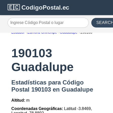
🇪🇨 CodigoPostal.ec
SEARC
Ingrese Código Postal o lugar
Ecuador
Zamora Chinchipe
Guadalupe
190103
190103
Guadalupe
Estadísticas para Código
Postal 190103 en Guadalupe
Altitud:
m
Coordenadas Geográficas:
Latitud -3.8469,