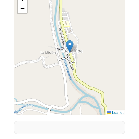
−
Leaflet