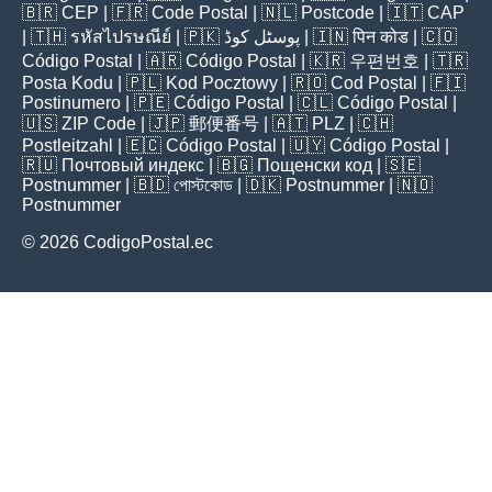
🇧🇷
CEP
| 🇫🇷
Code Postal
| 🇳🇱
Postcode
| 🇮🇹
CAP
| 🇹🇭
รหัสไปรษณีย์
| 🇵🇰
پوسٹل کوڈ
| 🇮🇳
पिन कोड
| 🇨🇴
Código Postal
| 🇦🇷
Código Postal
| 🇰🇷
우편번호
| 🇹🇷
Posta Kodu
| 🇵🇱
Kod Pocztowy
| 🇷🇴
Cod Poștal
| 🇫🇮
Postinumero
| 🇵🇪
Código Postal
| 🇨🇱
Código Postal
|
🇺🇸
ZIP Code
| 🇯🇵
郵便番号
| 🇦🇹
PLZ
| 🇨🇭
Postleitzahl
| 🇪🇨
Código Postal
| 🇺🇾
Código Postal
|
🇷🇺
Почтовый индекс
| 🇧🇬
Пощенски код
| 🇸🇪
Postnummer
| 🇧🇩
পোস্টকোড
| 🇩🇰
Postnummer
| 🇳🇴
Postnummer
© 2026 CodigoPostal.ec