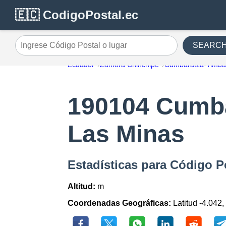
🇪🇨 CodigoPostal.ec
SEARC
Ingrese Código Postal o lugar
Ecuador
Zamora Chinchipe
Cumbaratza-Timba
190104 Cumba
Las Minas
Estadísticas para Código 
Altitud:
m
Coordenadas Geográficas:
Latitud -4.042,