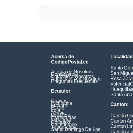
Acerca de
Localidad
CodigoPostal.ec
Santo Dom
Acerca de Nosotros
San Miguel
Contáctenos
Enlázate a Nosotros
Rosa Zarat
Anúnciate con Nosotros
Preguntas Frecuentes
Valencia
|
O
Huaquilla
Ecuador
Santa Ana
Guayas
Pichincha
Canton:
Manabí
El Oro
Loja
Azuay
Los Ríos
Cantón Qu
Esmeraldas
Imbabura
Cantón A
Cotopaxi
Chimborazo
Cantón La
Tungurahua
Santo Domingo De Los
Cantón Jip