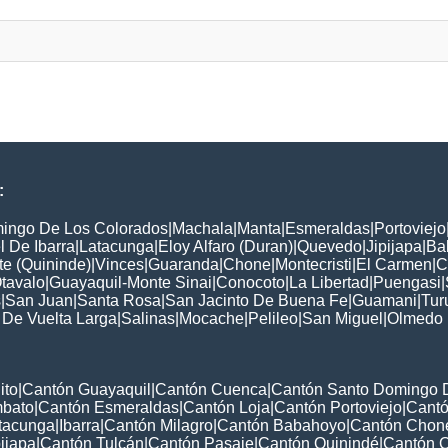
:
ingo De Los Colorados
|
Machala
|
Manta
|
Esmeraldas
|
Portoviejo
 De Ibarra
|
Latacunga
|
Eloy Alfaro (Duran)
|
Quevedo
|
Jipijapa
|
Ba
e (Quininde)
|
Vinces
|
Guaranda
|
Chone
|
Montecristi
|
El Carmen
|
C
tavalo
|
Guayaquil-Monte Sinai
|
Conocoto
|
La Libertad
|
Puengasi
|
s
|
San Juan
|
Santa Rosa
|
San Jacinto De Buena Fe
|
Guamani
|
Tur
 De Vuelta Larga
|
Salinas
|
Mocache
|
Pelileo
|
San Miguel
|
Olmedo
ito
|
Cantón Guayaquil
|
Cantón Cuenca
|
Cantón Santo Domingo 
mbato
|
Cantón Esmeraldas
|
Cantón Loja
|
Cantón Portoviejo
|
Cant
tacunga
|
Ibarra
|
Cantón Milagro
|
Cantón Babahoyo
|
Cantón Chon
ijapa
|
Cantón Tulcán
|
Cantón Pasaje
|
Cantón Quinindé
|
Cantón 