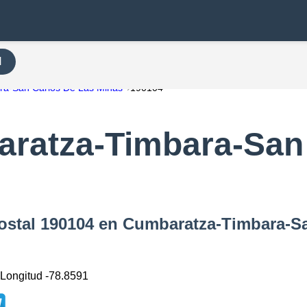
H
ra-San Carlos De Las Minas
190104
ratza-Timbara-San
Postal 190104 en Cumbaratza-Timbara-S
 Longitud -78.8591