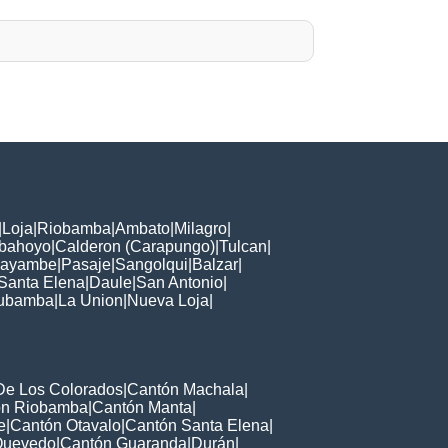
|
Loja
|
Riobamba
|
Ambato
|
Milagro
|
bahoyo
|
Calderon (Carapungo)
|
Tulcan
|
ayambe
|
Pasaje
|
Sangolqui
|
Balzar
|
Santa Elena
|
Daule
|
San Antonio
|
ubamba
|
La Union
|
Nueva Loja
|
De Los Colorados
|
Cantón Machala
|
ón Riobamba
|
Cantón Manta
|
e
|
Cantón Otavalo
|
Cantón Santa Elena
|
Quevedo
|
Cantón Guaranda
|
Durán
|