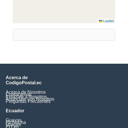
Leaflet
Acerca de
CodigoPostal.ec
Acerca de Nosotros
Contáctenos
Enlázate a Nosotros
Anúnciate con Nosotros
Preguntas Frecuentes
Ecuador
Guayas
Pichincha
Manabí
El Oro