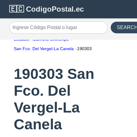
🇪🇨 CodigoPostal.ec
SEARC
Ingrese Código Postal o lugar
Ecuador
Zamora Chinchipe
San Fco. Del Vergel-La Canela
190303
190303 San
Fco. Del
Vergel-La
Canela