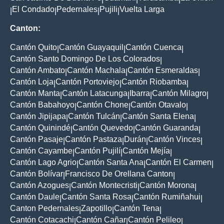
El Condado
Pedernales
Pujili
Vuelta Larga
|
|
|
|
Canton:
Cantón Quito
Cantón Guayaquil
Cantón Cuenca
|
|
|
Cantón Santo Domingo De Los Colorados
|
Cantón Ambato
Cantón Machala
Cantón Esmeraldas
|
|
|
Cantón Loja
Cantón Portoviejo
Cantón Riobamba
|
|
|
Cantón Manta
Cantón Latacunga
Ibarra
Cantón Milagro
|
|
|
|
Cantón Babahoyo
Cantón Chone
Cantón Otavalo
|
|
|
Cantón Jipijapa
Cantón Tulcán
Cantón Santa Elena
|
|
|
Cantón Quinindé
Cantón Quevedo
Cantón Guaranda
|
|
|
Cantón Pasaje
Cantón Pastaza
Durán
Cantón Vinces
|
|
|
|
Cantón Cayambe
Cantón Pujilí
Cantón Mejía
|
|
|
Cantón Lago Agrio
Cantón Santa Ana
Cantón El Carmen
|
|
|
Cantón Bolívar
Francisco De Orellana Canton
|
|
Cantón Azogues
Cantón Montecristi
Cantón Morona
|
|
|
Cantón Daule
Cantón Santa Rosa
Cantón Rumiñahui
|
|
|
Canton Pedernales
Zapotillo
Cantón Tena
|
|
|
Cantón Cotacachi
Cantón Cañar
Cantón Pelileo
|
|
|