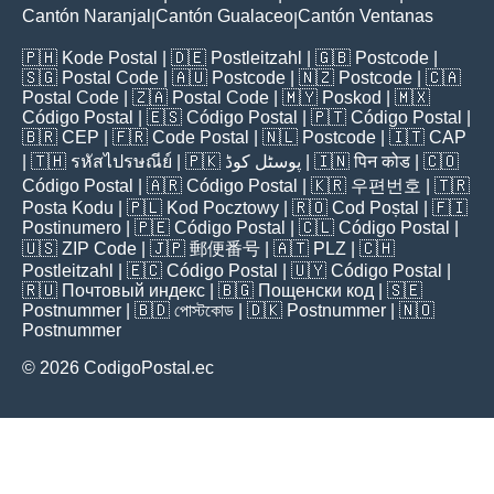
Cantón Naranjal
Cantón Gualaceo
Cantón Ventanas
|
|
🇵🇭
Kode Postal
| 🇩🇪
Postleitzahl
| 🇬🇧
Postcode
|
🇸🇬
Postal Code
| 🇦🇺
Postcode
| 🇳🇿
Postcode
| 🇨🇦
Postal Code
| 🇿🇦
Postal Code
| 🇲🇾
Poskod
| 🇲🇽
Código Postal
| 🇪🇸
Código Postal
| 🇵🇹
Código Postal
|
🇧🇷
CEP
| 🇫🇷
Code Postal
| 🇳🇱
Postcode
| 🇮🇹
CAP
| 🇹🇭
รหัสไปรษณีย์
| 🇵🇰
پوسٹل کوڈ
| 🇮🇳
पिन कोड
| 🇨🇴
Código Postal
| 🇦🇷
Código Postal
| 🇰🇷
우편번호
| 🇹🇷
Posta Kodu
| 🇵🇱
Kod Pocztowy
| 🇷🇴
Cod Poștal
| 🇫🇮
Postinumero
| 🇵🇪
Código Postal
| 🇨🇱
Código Postal
|
🇺🇸
ZIP Code
| 🇯🇵
郵便番号
| 🇦🇹
PLZ
| 🇨🇭
Postleitzahl
| 🇪🇨
Código Postal
| 🇺🇾
Código Postal
|
🇷🇺
Почтовый индекс
| 🇧🇬
Пощенски код
| 🇸🇪
Postnummer
| 🇧🇩
পোস্টকোড
| 🇩🇰
Postnummer
| 🇳🇴
Postnummer
© 2026 CodigoPostal.ec