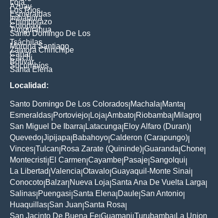
Loja
Azuay
Los Ríos
Esmeraldas
Imbabura
Chimborazo
Cotopaxi
Tungurahua
Santo Domingo De Los
Tsáchilas
Morona Santiago
Zamora Chinchipe
Cañar
Carchi
Bolívar
Sucumbíos
Santa Elena
Localidad:
Santo Domingo De Los Colorados
Machala
Manta
|
|
|
Esmeraldas
Portoviejo
Loja
Ambato
Riobamba
Milagro
|
|
|
|
|
|
San Miguel De Ibarra
Latacunga
Eloy Alfaro (Duran)
|
|
|
Quevedo
Jipijapa
Babahoyo
Calderon (Carapungo)
|
|
|
|
Vinces
Tulcan
Rosa Zarate (Quininde)
Guaranda
Chone
|
|
|
|
|
Montecristi
El Carmen
Cayambe
Pasaje
Sangolqui
|
|
|
|
|
La Libertad
Valencia
Otavalo
Guayaquil-Monte Sinai
|
|
|
|
Conocoto
Balzar
Nueva Loja
Santa Ana De Vuelta Larga
|
|
|
|
Salinas
Puengasi
Santa Elena
Daule
San Antonio
|
|
|
|
|
Huaquillas
San Juan
Santa Rosa
|
|
|
San Jacinto De Buena Fe
Guamani
Turubamba
La Union
|
|
|