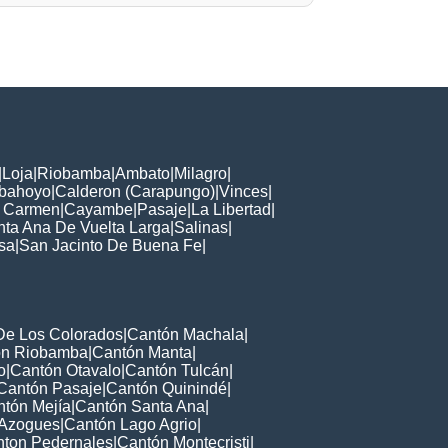
|
Loja
|
Riobamba
|
Ambato
|
Milagro
|
bahoyo
|
Calderon (Carapungo)
|
Vinces
|
l Carmen
|
Cayambe
|
Pasaje
|
La Libertad
|
nta Ana De Vuelta Larga
|
Salinas
|
sa
|
San Jacinto De Buena Fe
|
De Los Colorados
|
Cantón Machala
|
ón Riobamba
|
Cantón Manta
|
o
|
Cantón Otavalo
|
Cantón Tulcán
|
Cantón Pasaje
|
Cantón Quinindé
|
tón Mejía
|
Cantón Santa Ana
|
 Azogues
|
Cantón Lago Agrio
|
ton Pedernales
|
Cantón Montecristi
|