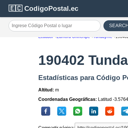
🇪🇨 CodigoPostal.ec
SEARC
Ingrese Código Postal o lugar
Ecuador
Zamora Chinchipe
Tundayme
19040
190402 Tund
Estadísticas para Código 
Altitud:
m
Coordenadas Geográficas:
Latitud -3.576
Compartir página: