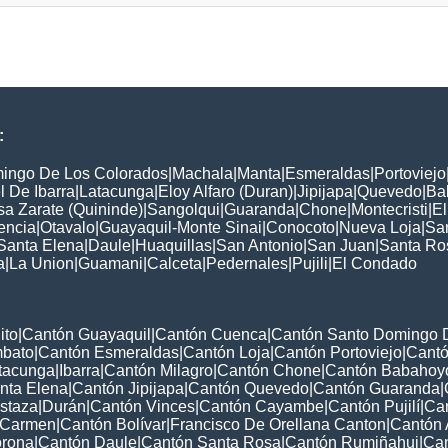
:
ingo De Los Colorados
|
Machala
|
Manta
|
Esmeraldas
|
Portoviejo
 De Ibarra
|
Latacunga
|
Eloy Alfaro (Duran)
|
Jipijapa
|
Quevedo
|
Ba
a Zarate (Quininde)
|
Sangolqui
|
Guaranda
|
Chone
|
Montecristi
|
E
encia
|
Otavalo
|
Guayaquil-Monte Sinai
|
Conocoto
|
Nueva Loja
|
Sa
Santa Elena
|
Daule
|
Huaquillas
|
San Antonio
|
San Juan
|
Santa Ro
a
|
La Union
|
Guamani
|
Calceta
|
Pedernales
|
Pujili
|
El Condado
ito
|
Cantón Guayaquil
|
Cantón Cuenca
|
Cantón Santo Domingo 
mbato
|
Cantón Esmeraldas
|
Cantón Loja
|
Cantón Portoviejo
|
Cant
tacunga
|
Ibarra
|
Cantón Milagro
|
Cantón Chone
|
Cantón Babahoy
nta Elena
|
Cantón Jipijapa
|
Cantón Quevedo
|
Cantón Guaranda
|
staza
|
Durán
|
Cantón Vinces
|
Cantón Cayambe
|
Cantón Pujilí
|
Can
 Carmen
|
Cantón Bolívar
|
Francisco De Orellana Canton
|
Cantón
orona
|
Cantón Daule
|
Cantón Santa Rosa
|
Cantón Rumiñahui
|
Can