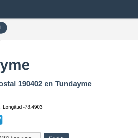
H
2
ayme
Postal 190402 en Tundayme
4, Longitud -78.4903
Copiar