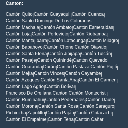
Canton:
Cantón Quito
Cantón Guayaquil
Cantón Cuenca
|
|
|
Cantón Santo Domingo De Los Colorados
|
Cantón Machala
Cantón Ambato
Cantón Esmeraldas
|
|
|
Cantón Loja
Cantón Portoviejo
Cantón Riobamba
|
|
|
Cantón Manta
Ibarra
Cantón Latacunga
Cantón Milagro
|
|
|
|
Cantón Babahoyo
Cantón Chone
Cantón Otavalo
|
|
|
Cantón Santa Elena
Cantón Jipijapa
Cantón Tulcán
|
|
|
Cantón Pasaje
Cantón Quinindé
Cantón Quevedo
|
|
|
Cantón Guaranda
Durán
Cantón Pastaza
Cantón Pujilí
|
|
|
|
Cantón Mejía
Cantón Vinces
Cantón Cayambe
|
|
|
Cantón Azogues
Cantón Santa Ana
Cantón El Carmen
|
|
|
Cantón Lago Agrio
Cantón Bolívar
|
|
Francisco De Orellana Canton
Cantón Montecristi
|
|
Cantón Rumiñahui
Canton Pedernales
Cantón Daule
|
|
|
Cantón Morona
Cantón Santa Rosa
Cantón Saraguro
|
|
|
Pichincha
Zapotillo
Cantón Paján
Cantón Cotacachi
|
|
|
|
Cantón El Empalme
Cantón Tena
Cantón Cañar
|
|