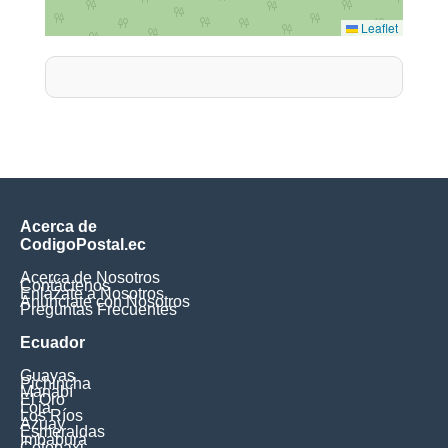
Leaflet
Acerca de
CodigoPostal.ec
Acerca de Nosotros
Contáctenos
Enlázate a Nosotros
Anúnciate con Nosotros
Preguntas Frecuentes
Ecuador
Guayas
Pichincha
Manabí
El Oro
Loja
Los Ríos
Azuay
Esmeraldas
Imbabura
Cotopaxi