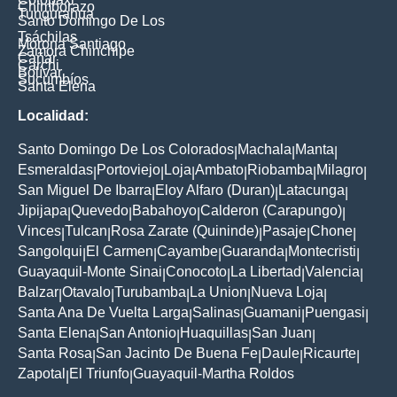
Chimborazo
Tungurahua
Santo Domingo De Los
Tsáchilas
Morona Santiago
Zamora Chinchipe
Cañar
Carchi
Bolívar
Sucumbíos
Santa Elena
Localidad:
Santo Domingo De Los Colorados
Machala
Manta
|
|
|
Esmeraldas
Portoviejo
Loja
Ambato
Riobamba
Milagro
|
|
|
|
|
|
San Miguel De Ibarra
Eloy Alfaro (Duran)
Latacunga
|
|
|
Jipijapa
Quevedo
Babahoyo
Calderon (Carapungo)
|
|
|
|
Vinces
Tulcan
Rosa Zarate (Quininde)
Pasaje
Chone
|
|
|
|
|
Sangolqui
El Carmen
Cayambe
Guaranda
Montecristi
|
|
|
|
|
Guayaquil-Monte Sinai
Conocoto
La Libertad
Valencia
|
|
|
|
Balzar
Otavalo
Turubamba
La Union
Nueva Loja
|
|
|
|
|
Santa Ana De Vuelta Larga
Salinas
Guamani
Puengasi
|
|
|
|
Santa Elena
San Antonio
Huaquillas
San Juan
|
|
|
|
Santa Rosa
San Jacinto De Buena Fe
Daule
Ricaurte
|
|
|
|
Zapotal
El Triunfo
Guayaquil-Martha Roldos
|
|