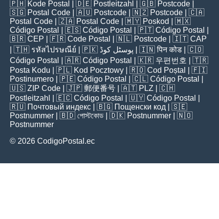
🇵🇭
Kode Postal
| 🇩🇪
Postleitzahl
| 🇬🇧
Postcode
|
🇸🇬
Postal Code
| 🇦🇺
Postcode
| 🇳🇿
Postcode
| 🇨🇦
Postal Code
| 🇿🇦
Postal Code
| 🇲🇾
Poskod
| 🇲🇽
Código Postal
| 🇪🇸
Código Postal
| 🇵🇹
Código Postal
|
🇧🇷
CEP
| 🇫🇷
Code Postal
| 🇳🇱
Postcode
| 🇮🇹
CAP
| 🇹🇭
รหัสไปรษณีย์
| 🇵🇰
پوسٹل کوڈ
| 🇮🇳
पिन कोड
| 🇨🇴
Código Postal
| 🇦🇷
Código Postal
| 🇰🇷
우편번호
| 🇹🇷
Posta Kodu
| 🇵🇱
Kod Pocztowy
| 🇷🇴
Cod Poștal
| 🇫🇮
Postinumero
| 🇵🇪
Código Postal
| 🇨🇱
Código Postal
|
🇺🇸
ZIP Code
| 🇯🇵
郵便番号
| 🇦🇹
PLZ
| 🇨🇭
Postleitzahl
| 🇪🇨
Código Postal
| 🇺🇾
Código Postal
|
🇷🇺
Почтовый индекс
| 🇧🇬
Пощенски код
| 🇸🇪
Postnummer
| 🇧🇩
পোস্টকোড
| 🇩🇰
Postnummer
| 🇳🇴
Postnummer
© 2026 CodigoPostal.ec