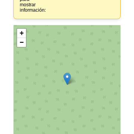
mostrar
información:
+
−