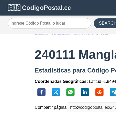
🇪🇨 CodigoPostal.ec
SEARC
Ingrese Código Postal o lugar
Ecuador
Santa Elena
Manglaralto
240111
240111 Mangl
Estadísticas para Código P
Coordenadas Geográficas:
Latitud -1.8494
Compartir página: