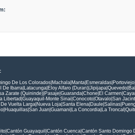
m:
:
ingo De Los Colorados
|
Machala
|
Manta
|
Esmeraldas
|
Portoviejo
 De Ibarra
|
Latacunga
|
Eloy Alfaro (Duran)
|
Jipijapa
|
Quevedo
|
Ba
a Zarate (Quininde)
|
Pasaje
|
Guaranda
|
Chone
|
El Carmen
|
Caya
a Libertad
|
Guayaquil-Monte Sinai
|
Conocoto
|
Otavalo
|
San Jacin
 De Vuelta Larga
|
Nueva Loja
|
Santa Elena
|
Daule
|
Salinas
|
Pueng
io
|
Huaquillas
|
San Juan
|
Guamani
|
La Concordia
|
La Troncal
|
Qui
ito
|
Cantón Guayaquil
|
Cantón Cuenca
|
Cantón Santo Domingo 