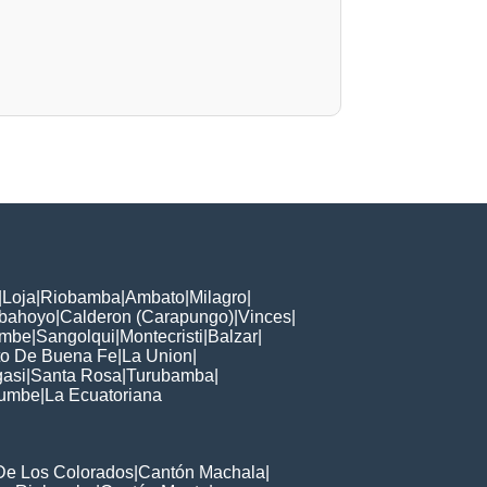
|
Loja
|
Riobamba
|
Ambato
|
Milagro
|
bahoyo
|
Calderon (Carapungo)
|
Vinces
|
mbe
|
Sangolqui
|
Montecristi
|
Balzar
|
to De Buena Fe
|
La Union
|
asi
|
Santa Rosa
|
Turubamba
|
tumbe
|
La Ecuatoriana
De Los Colorados
|
Cantón Machala
|