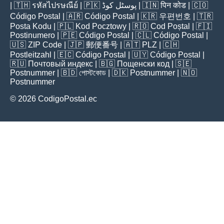
| 🇹🇭
รหัสไปรษณีย์
| 🇵🇰
پوسٹل کوڈ
| 🇮🇳
पिन कोड
| 🇨🇴
Código Postal
| 🇦🇷
Código Postal
| 🇰🇷
우편번호
| 🇹🇷
Posta Kodu
| 🇵🇱
Kod Pocztowy
| 🇷🇴
Cod Poștal
| 🇫🇮
Postinumero
| 🇵🇪
Código Postal
| 🇨🇱
Código Postal
|
🇺🇸
ZIP Code
| 🇯🇵
郵便番号
| 🇦🇹
PLZ
| 🇨🇭
Postleitzahl
| 🇪🇨
Código Postal
| 🇺🇾
Código Postal
|
🇷🇺
Почтовый индекс
| 🇧🇬
Пощенски код
| 🇸🇪
Postnummer
| 🇧🇩
পোস্টকোড
| 🇩🇰
Postnummer
| 🇳🇴
Postnummer
© 2026 CodigoPostal.ec