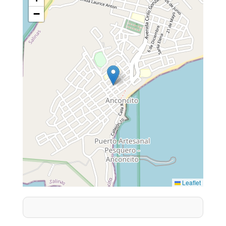
−
Leaflet