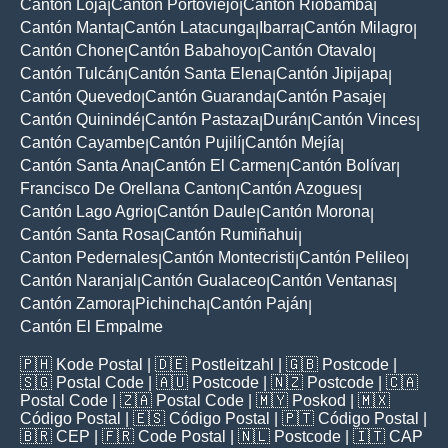
Cantón Loja
Cantón Portoviejo
Cantón Riobamba
|
|
|
Cantón Manta
Cantón Latacunga
Ibarra
Cantón Milagro
|
|
|
|
Cantón Chone
Cantón Babahoyo
Cantón Otavalo
|
|
|
Cantón Tulcán
Cantón Santa Elena
Cantón Jipijapa
|
|
|
Cantón Quevedo
Cantón Guaranda
Cantón Pasaje
|
|
|
Cantón Quinindé
Cantón Pastaza
Durán
Cantón Vinces
|
|
|
|
Cantón Cayambe
Cantón Pujilí
Cantón Mejía
|
|
|
Cantón Santa Ana
Cantón El Carmen
Cantón Bolívar
|
|
|
Francisco De Orellana Canton
Cantón Azogues
|
|
Cantón Lago Agrio
Cantón Daule
Cantón Morona
|
|
|
Cantón Santa Rosa
Cantón Rumiñahui
|
|
Canton Pedernales
Cantón Montecristi
Cantón Pelileo
|
|
|
Cantón Naranjal
Cantón Gualaceo
Cantón Ventanas
|
|
|
Cantón Zamora
Pichincha
Cantón Paján
|
|
|
Cantón El Empalme
🇵🇭
Kode Postal
| 🇩🇪
Postleitzahl
| 🇬🇧
Postcode
|
🇸🇬
Postal Code
| 🇦🇺
Postcode
| 🇳🇿
Postcode
| 🇨🇦
Postal Code
| 🇿🇦
Postal Code
| 🇲🇾
Poskod
| 🇲🇽
Código Postal
| 🇪🇸
Código Postal
| 🇵🇹
Código Postal
|
🇧🇷
CEP
| 🇫🇷
Code Postal
| 🇳🇱
Postcode
| 🇮🇹
CAP