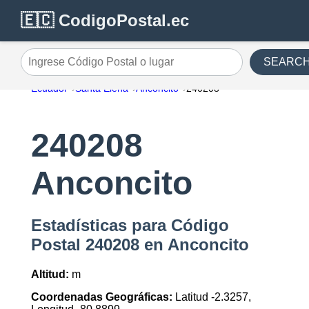
🇪🇨 CodigoPostal.ec
SEARC
Ingrese Código Postal o lugar
Ecuador
Santa Elena
Anconcito
240208
240208
Anconcito
Estadísticas para Código
Postal 240208 en Anconcito
Altitud:
m
Coordenadas Geográficas:
Latitud -2.3257,