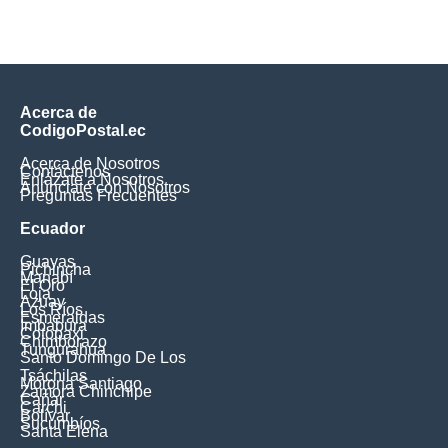
Acerca de
CodigoPostal.ec
Acerca de Nosotros
Contáctenos
Enlázate a Nosotros
Anúnciate con Nosotros
Preguntas Frecuentes
Ecuador
Guayas
Pichincha
Manabí
El Oro
Loja
Azuay
Los Ríos
Esmeraldas
Imbabura
Cotopaxi
Chimborazo
Tungurahua
Santo Domingo De Los
Tsáchilas
Morona Santiago
Zamora Chinchipe
Cañar
Carchi
Bolívar
Sucumbíos
Santa Elena