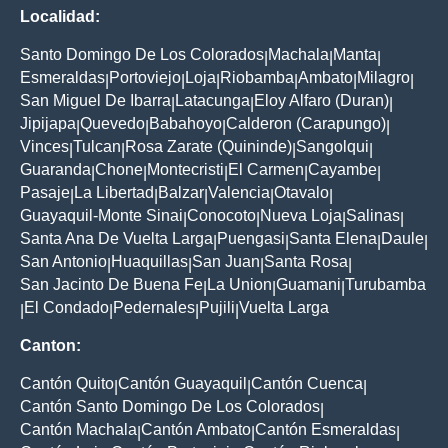
Localidad:
Santo Domingo De Los Colorados
Machala
Manta
|
|
|
Esmeraldas
Portoviejo
Loja
Riobamba
Ambato
Milagro
|
|
|
|
|
|
San Miguel De Ibarra
Latacunga
Eloy Alfaro (Duran)
|
|
|
Jipijapa
Quevedo
Babahoyo
Calderon (Carapungo)
|
|
|
|
Vinces
Tulcan
Rosa Zarate (Quininde)
Sangolqui
|
|
|
|
Guaranda
Chone
Montecristi
El Carmen
Cayambe
|
|
|
|
|
Pasaje
La Libertad
Balzar
Valencia
Otavalo
|
|
|
|
|
Guayaquil-Monte Sinai
Conocoto
Nueva Loja
Salinas
|
|
|
|
Santa Ana De Vuelta Larga
Puengasi
Santa Elena
Daule
|
|
|
|
San Antonio
Huaquillas
San Juan
Santa Rosa
|
|
|
|
San Jacinto De Buena Fe
La Union
Guamani
Turubamba
|
|
|
El Condado
Pedernales
Pujili
Vuelta Larga
|
|
|
|
Canton:
Cantón Quito
Cantón Guayaquil
Cantón Cuenca
|
|
|
Cantón Santo Domingo De Los Colorados
|
Cantón Machala
Cantón Ambato
Cantón Esmeraldas
|
|
|