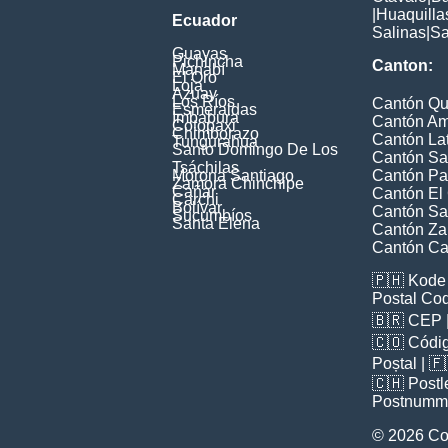
|
Huaquilla
Ecuador
Salinas
|
Sa
Guayas
Pichincha
Canton:
Manabí
El Oro
Loja
Azuay
Los Ríos
Cantón Qu
Esmeraldas
Imbabura
Cantón A
Cotopaxi
Chimborazo
Cantón La
Tungurahua
Santo Domingo De Los
Cantón Sa
Tsáchilas
Morona Santiago
Cantón Pa
Zamora Chinchipe
Cañar
Cantón El
Carchi
Bolívar
Cantón Sa
Sucumbíos
Santa Elena
Cantón Z
Cantón Ca
🇵🇭
Kode 
Postal Co
🇧🇷
CEP
🇨🇴
Códig
Poștal
| 
🇨🇭
Postl
Postnumm
© 2026 Co