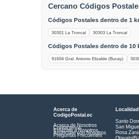
Cercano Códigos Postales
Códigos Postales dentro de 1 k
30301 La Troncal
30303 La Troncal
Códigos Postales dentro de 10
91604 Gral. Antonio Elizalde (Bucay)
303
Acerca de
Localidad
CodigoPostal.ec
Santo Dom
Acerca de Nosotros
San Miguel
Contáctenos
Enlázate a Nosotros
Rosa Zarat
Anúnciate con Nosotros
Preguntas Frecuentes
Otavalo
|
Ba