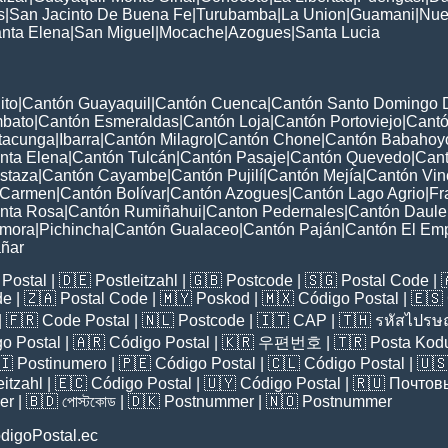
s
|
San Jacinto De Buena Fe
|
Turubamba
|
La Union
|
Guamani
|
Nue
nta Elena
|
San Miguel
|
Mocache
|
Azogues
|
Santa Lucia
ito
|
Cantón Guayaquil
|
Cantón Cuenca
|
Cantón Santo Domingo 
mbato
|
Cantón Esmeraldas
|
Cantón Loja
|
Cantón Portoviejo
|
Cant
tacunga
|
Ibarra
|
Cantón Milagro
|
Cantón Chone
|
Cantón Babahoy
nta Elena
|
Cantón Tulcán
|
Cantón Pasaje
|
Cantón Quevedo
|
Cant
staza
|
Cantón Cayambe
|
Cantón Pujilí
|
Cantón Mejía
|
Cantón Vin
 Carmen
|
Cantón Bolívar
|
Cantón Azogues
|
Cantón Lago Agrio
|
Fr
nta Rosa
|
Cantón Rumiñahui
|
Canton Pedernales
|
Cantón Daule
amora
|
Pichincha
|
Cantón Gualaceo
|
Cantón Paján
|
Cantón El Em
ñar
Postal
| 🇩🇪
Postleitzahl
| 🇬🇧
Postcode
| 🇸🇬
Postal Code
| 
de
| 🇿🇦
Postal Code
| 🇲🇾
Poskod
| 🇲🇽
Código Postal
| 🇪🇸
| 🇫🇷
Code Postal
| 🇳🇱
Postcode
| 🇮🇹
CAP
| 🇹🇭
รหัสไปรษณ
o Postal
| 🇦🇷
Código Postal
| 🇰🇷
우편번호
| 🇹🇷
Posta Kod
🇮
Postinumero
| 🇵🇪
Código Postal
| 🇨🇱
Código Postal
| 🇺
eitzahl
| 🇪🇨
Código Postal
| 🇺🇾
Código Postal
| 🇷🇺
Почтов
er
| 🇧🇩
পোস্টকোড
| 🇩🇰
Postnummer
| 🇳🇴
Postnummer
digoPostal.ec