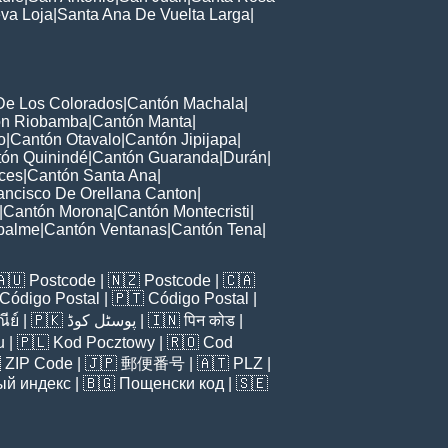
va Loja
|
Santa Ana De Vuelta Larga
|
De Los Colorados
|
Cantón Machala
|
ón Riobamba
|
Cantón Manta
|
o
|
Cantón Otavalo
|
Cantón Jipijapa
|
ón Quinindé
|
Cantón Guaranda
|
Durán
|
ces
|
Cantón Santa Ana
|
ancisco De Orellana Canton
|
|
Cantón Morona
|
Cantón Montecristi
|
palme
|
Cantón Ventanas
|
Cantón Tena
|
🇦🇺
Postcode
| 🇳🇿
Postcode
| 🇨🇦
Código Postal
| 🇵🇹
Código Postal
|
ีย์
| 🇵🇰
پوسٹل کوڈ
| 🇮🇳
पिन कोड
|
u
| 🇵🇱
Kod Pocztowy
| 🇷🇴
Cod

ZIP Code
| 🇯🇵
郵便番号
| 🇦🇹
PLZ
|
ый индекс
| 🇧🇬
Пощенски код
| 🇸🇪