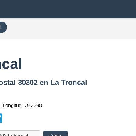
H
ncal
ostal 30302 en La Troncal
6, Longitud -79.3398
Copiar