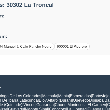
: 30302 La Troncal
m:
 km:
04 Manuel J. Calle-Pancho Negro
900001 El Piedrero
:
ingo De Los Colorados
|
Machala
|
Manta
|
Esmeraldas
|
Portoviejo
 De Ibarra
|
Latacunga
|
Eloy Alfaro (Duran)
|
Quevedo
|
Jipijapa
|
Ba
e (Quininde)
|
Vinces
|
Guaranda
|
Chone
|
Montecristi
|
El Carmen
|
C
lzar
|
Guayaquil-Monte Sinai
|
Conocoto
|
La Libertad
|
Puengasi
|
Da