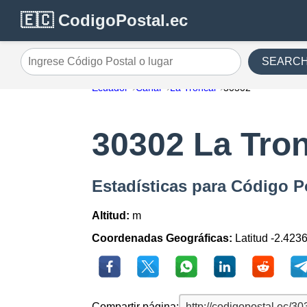
🇪🇨 CodigoPostal.ec
SEARC
Ingrese Código Postal o lugar
Ecuador
Cañar
La Troncal
30302
30302 La Tro
Estadísticas para Código P
Altitud:
m
Coordenadas Geográficas:
Latitud -2.423
Compartir página: