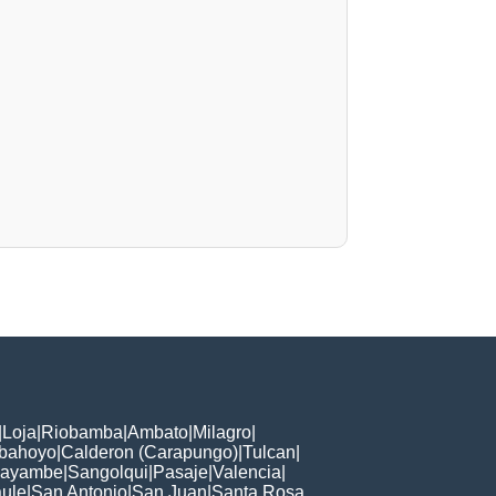
|
Loja
|
Riobamba
|
Ambato
|
Milagro
|
bahoyo
|
Calderon (Carapungo)
|
Tulcan
|
ayambe
|
Sangolqui
|
Pasaje
|
Valencia
|
ule
|
San Antonio
|
San Juan
|
Santa Rosa