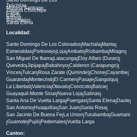
Tsáchilas
Morona Santiago
Zamora Chinchipe
Cañar
Carchi
Bolívar
Sucumbíos
Santa Elena
Localidad:
Santo Domingo De Los Colorados
Machala
Manta
|
|
|
Esmeraldas
Portoviejo
Loja
Ambato
Riobamba
Milagro
|
|
|
|
|
|
San Miguel De Ibarra
Latacunga
Eloy Alfaro (Duran)
|
|
|
Quevedo
Jipijapa
Babahoyo
Calderon (Carapungo)
|
|
|
|
Vinces
Tulcan
Rosa Zarate (Quininde)
Chone
Cayambe
|
|
|
|
|
Guaranda
Montecristi
El Carmen
Pasaje
Sangolqui
|
|
|
|
|
La Libertad
Valencia
Otavalo
Conocoto
Balzar
|
|
|
|
|
Guayaquil-Monte Sinai
Nueva Loja
Salinas
|
|
|
Santa Ana De Vuelta Larga
Puengasi
Santa Elena
Daule
|
|
|
|
San Antonio
Huaquillas
San Juan
Santa Rosa
|
|
|
|
San Jacinto De Buena Fe
La Union
Turubamba
Guamani
|
|
|
Guamote
Pujili
Pedernales
Vuelta Larga
|
|
|
|
Canton: