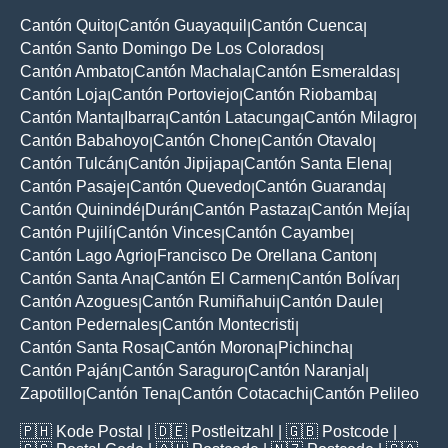
Cantón Quito
Cantón Guayaquil
Cantón Cuenca
|
|
|
Cantón Santo Domingo De Los Colorados
|
Cantón Ambato
Cantón Machala
Cantón Esmeraldas
|
|
|
Cantón Loja
Cantón Portoviejo
Cantón Riobamba
|
|
|
Cantón Manta
Ibarra
Cantón Latacunga
Cantón Milagro
|
|
|
|
Cantón Babahoyo
Cantón Chone
Cantón Otavalo
|
|
|
Cantón Tulcán
Cantón Jipijapa
Cantón Santa Elena
|
|
|
Cantón Pasaje
Cantón Quevedo
Cantón Guaranda
|
|
|
Cantón Quinindé
Durán
Cantón Pastaza
Cantón Mejía
|
|
|
|
Cantón Pujilí
Cantón Vinces
Cantón Cayambe
|
|
|
Cantón Lago Agrio
Francisco De Orellana Canton
|
|
Cantón Santa Ana
Cantón El Carmen
Cantón Bolívar
|
|
|
Cantón Azogues
Cantón Rumiñahui
Cantón Daule
|
|
|
Canton Pedernales
Cantón Montecristi
|
|
Cantón Santa Rosa
Cantón Morona
Pichincha
|
|
|
Cantón Paján
Cantón Saraguro
Cantón Naranjal
|
|
|
Zapotillo
Cantón Tena
Cantón Cotacachi
Cantón Pelileo
|
|
|
🇵🇭
Kode Postal
| 🇩🇪
Postleitzahl
| 🇬🇧
Postcode
|