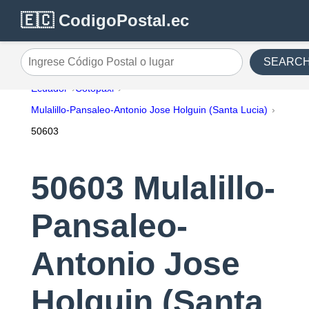
🇪🇨 CodigoPostal.ec
SEARC
Ingrese Código Postal o lugar
Ecuador
Cotopaxi
Mulalillo-Pansaleo-Antonio Jose Holguin (Santa Lucia)
50603
50603 Mulalillo-
Pansaleo-
Antonio Jose
Holguin (Santa