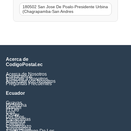
180502 San Jose De Poalo-Presidente Urbina
(Chagrapamba-San Andres
Acerca de
CodigoPostal.ec
Acerca de Nosotros
Contáctenos
Enlázate a Nosotros
Anúnciate con Nosotros
Preguntas Frecuentes
Ecuador
Guayas
Pichincha
Manabí
El Oro
Loja
Azuay
Los Ríos
Esmeraldas
Imbabura
Cotopaxi
Chimborazo
Tungurahua
Santo Domingo De Los