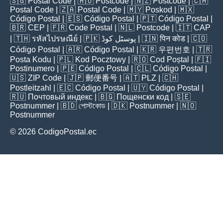
🇸🇬
Postal Code
| 🇦🇺
Postcode
| 🇳🇿
Postcode
| 🇨🇦
Postal Code
| 🇿🇦
Postal Code
| 🇲🇾
Poskod
| 🇲🇽
Código Postal
| 🇪🇸
Código Postal
| 🇵🇹
Código Postal
|
🇧🇷
CEP
| 🇫🇷
Code Postal
| 🇳🇱
Postcode
| 🇮🇹
CAP
| 🇹🇭
รหัสไปรษณีย์
| 🇵🇰
پوسٹل کوڈ
| 🇮🇳
पिन कोड
| 🇨🇴
Código Postal
| 🇦🇷
Código Postal
| 🇰🇷
우편번호
| 🇹🇷
Posta Kodu
| 🇵🇱
Kod Pocztowy
| 🇷🇴
Cod Poștal
| 🇫🇮
Postinumero
| 🇵🇪
Código Postal
| 🇨🇱
Código Postal
|
🇺🇸
ZIP Code
| 🇯🇵
郵便番号
| 🇦🇹
PLZ
| 🇨🇭
Postleitzahl
| 🇪🇨
Código Postal
| 🇺🇾
Código Postal
|
🇷🇺
Почтовый индекс
| 🇧🇬
Пощенски код
| 🇸🇪
Postnummer
| 🇧🇩
পোস্টকোড
| 🇩🇰
Postnummer
| 🇳🇴
Postnummer
© 2026 CodigoPostal.ec