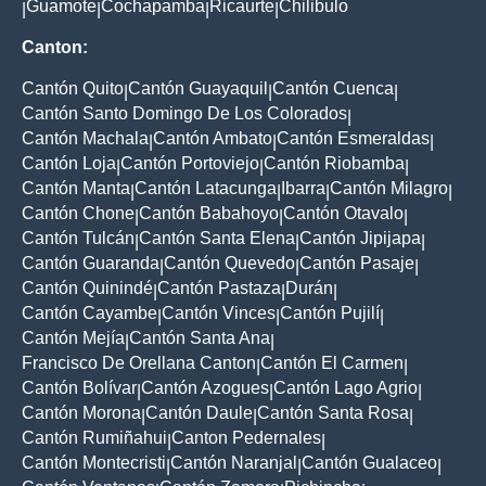
Guamote
Cochapamba
Ricaurte
Chilibulo
|
|
|
|
Canton:
Cantón Quito
Cantón Guayaquil
Cantón Cuenca
|
|
|
Cantón Santo Domingo De Los Colorados
|
Cantón Machala
Cantón Ambato
Cantón Esmeraldas
|
|
|
Cantón Loja
Cantón Portoviejo
Cantón Riobamba
|
|
|
Cantón Manta
Cantón Latacunga
Ibarra
Cantón Milagro
|
|
|
|
Cantón Chone
Cantón Babahoyo
Cantón Otavalo
|
|
|
Cantón Tulcán
Cantón Santa Elena
Cantón Jipijapa
|
|
|
Cantón Guaranda
Cantón Quevedo
Cantón Pasaje
|
|
|
Cantón Quinindé
Cantón Pastaza
Durán
|
|
|
Cantón Cayambe
Cantón Vinces
Cantón Pujilí
|
|
|
Cantón Mejía
Cantón Santa Ana
|
|
Francisco De Orellana Canton
Cantón El Carmen
|
|
Cantón Bolívar
Cantón Azogues
Cantón Lago Agrio
|
|
|
Cantón Morona
Cantón Daule
Cantón Santa Rosa
|
|
|
Cantón Rumiñahui
Canton Pedernales
|
|
Cantón Montecristi
Cantón Naranjal
Cantón Gualaceo
|
|
|