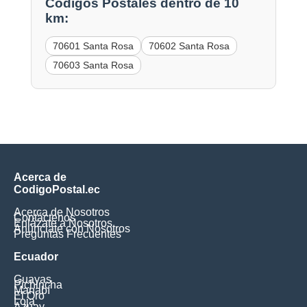
Códigos Postales dentro de 10
km:
70601 Santa Rosa
70602 Santa Rosa
70603 Santa Rosa
Acerca de
CodigoPostal.ec
Acerca de Nosotros
Contáctenos
Enlázate a Nosotros
Anúnciate con Nosotros
Preguntas Frecuentes
Ecuador
Guayas
Pichincha
Manabí
El Oro
Loja
Azuay