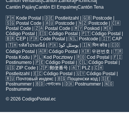
Cantón Ventanas
Cantón Zamora
Pichincha
|
|
|
Cantón Paján
Cantón El Empalme
Cantón Tena
|
|
🇵🇭
Kode Postal
| 🇩🇪
Postleitzahl
| 🇬🇧
Postcode
|
🇸🇬
Postal Code
| 🇦🇺
Postcode
| 🇳🇿
Postcode
| 🇨🇦
Postal Code
| 🇿🇦
Postal Code
| 🇲🇾
Poskod
| 🇲🇽
Código Postal
| 🇪🇸
Código Postal
| 🇵🇹
Código Postal
|
🇧🇷
CEP
| 🇫🇷
Code Postal
| 🇳🇱
Postcode
| 🇮🇹
CAP
| 🇹🇭
รหัสไปรษณีย์
| 🇵🇰
پوسٹل کوڈ
| 🇮🇳
पिन कोड
| 🇨🇴
Código Postal
| 🇦🇷
Código Postal
| 🇰🇷
우편번호
| 🇹🇷
Posta Kodu
| 🇵🇱
Kod Pocztowy
| 🇷🇴
Cod Poștal
| 🇫🇮
Postinumero
| 🇵🇪
Código Postal
| 🇨🇱
Código Postal
|
🇺🇸
ZIP Code
| 🇯🇵
郵便番号
| 🇦🇹
PLZ
| 🇨🇭
Postleitzahl
| 🇪🇨
Código Postal
| 🇺🇾
Código Postal
|
🇷🇺
Почтовый индекс
| 🇧🇬
Пощенски код
| 🇸🇪
Postnummer
| 🇧🇩
পোস্টকোড
| 🇩🇰
Postnummer
| 🇳🇴
Postnummer
© 2026 CodigoPostal.ec