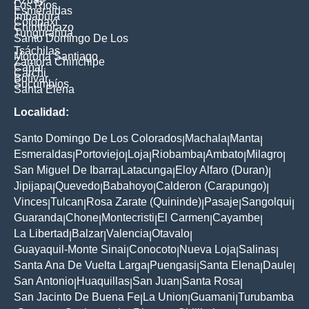
Los Ríos
Esmeraldas
Imbabura
Cotopaxi
Chimborazo
Tungurahua
Santo Domingo De Los
Tsáchilas
Morona Santiago
Zamora Chinchipe
Cañar
Carchi
Bolívar
Sucumbíos
Santa Elena
Localidad:
Santo Domingo De Los Colorados
Machala
Manta
|
|
|
Esmeraldas
Portoviejo
Loja
Riobamba
Ambato
Milagro
|
|
|
|
|
|
San Miguel De Ibarra
Latacunga
Eloy Alfaro (Duran)
|
|
|
Jipijapa
Quevedo
Babahoyo
Calderon (Carapungo)
|
|
|
|
Vinces
Tulcan
Rosa Zarate (Quininde)
Pasaje
Sangolqui
|
|
|
|
|
Guaranda
Chone
Montecristi
El Carmen
Cayambe
|
|
|
|
|
La Libertad
Balzar
Valencia
Otavalo
|
|
|
|
Guayaquil-Monte Sinai
Conocoto
Nueva Loja
Salinas
|
|
|
|
Santa Ana De Vuelta Larga
Puengasi
Santa Elena
Daule
|
|
|
|
San Antonio
Huaquillas
San Juan
Santa Rosa
|
|
|
|
San Jacinto De Buena Fe
La Union
Guamani
Turubamba
|
|
|