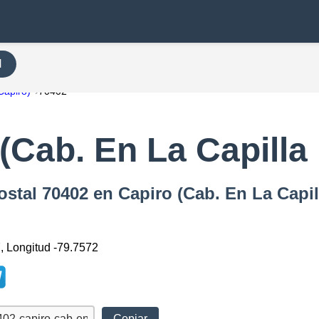
H
Capiro)
70402
(Cab. En La Capilla
ostal 70402 en Capiro (Cab. En La Capil
7, Longitud -79.7572
Copiar