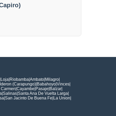
Capiro)
|
Loja
|
Riobamba
|
Ambato
|
Milagro
|
lderon (Carapungo)
|
Babahoyo
|
Vinces
|
l Carmen
|
Cayambe
|
Pasaje
|
Balzar
|
a
|
Salinas
|
Santa Ana De Vuelta Larga
|
sa
|
San Jacinto De Buena Fe
|
La Union
|