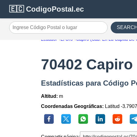
🇪🇨 CodigoPostal.ec
SEARC
Ingrese Código Postal o lugar
Ecuador
El Oro
Capiro (Cab. En La Capilla De 
70402 Capiro 
Estadísticas para Código P
Altitud:
m
Coordenadas Geográficas:
Latitud -3.790
Compartir página: