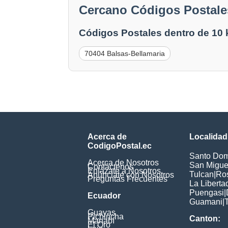
Cercano Códigos Postales
Códigos Postales dentro de 10
70404 Balsas-Bellamaria
Acerca de
Localidad
CodigoPostal.ec
Santo Dom
Acerca de Nosotros
San Miguel
Contáctenos
Enlázate a Nosotros
Tulcan
|
Ros
Anúnciate con Nosotros
Preguntas Frecuentes
La Liberta
Puengasi
|
Ecuador
Guamani
|
Guayas
Pichincha
Canton:
Manabí
El Oro