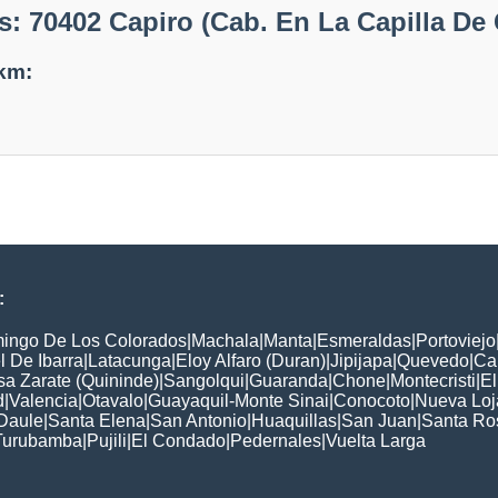
: 70402 Capiro (Cab. En La Capilla De 
 km:
:
ingo De Los Colorados
|
Machala
|
Manta
|
Esmeraldas
|
Portoviejo
 De Ibarra
|
Latacunga
|
Eloy Alfaro (Duran)
|
Jipijapa
|
Quevedo
|
Ca
a Zarate (Quininde)
|
Sangolqui
|
Guaranda
|
Chone
|
Montecristi
|
E
d
|
Valencia
|
Otavalo
|
Guayaquil-Monte Sinai
|
Conocoto
|
Nueva Loj
Daule
|
Santa Elena
|
San Antonio
|
Huaquillas
|
San Juan
|
Santa Ro
Turubamba
|
Pujili
|
El Condado
|
Pedernales
|
Vuelta Larga