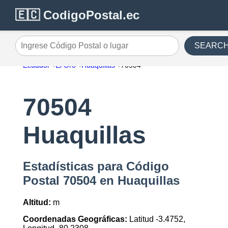
🇪🇨 CodigoPostal.ec
SEARC
Ingrese Código Postal o lugar
Ecuador
El Oro
Huaquillas
70504
70504
Huaquillas
Estadísticas para Código
Postal 70504 en Huaquillas
Altitud:
m
Coordenadas Geográficas:
Latitud -3.4752,