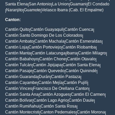
Santa Elena
San Antonio
La Union
Guamani
El Condado
|
|
|
|
Naranjito
Guamote
Velasco Ibarra (Cab. El Empalme)
|
|
|
Canton:
Cantón Quito
Cantón Guayaquil
Cantón Cuenca
|
|
|
Cantón Santo Domingo De Los Colorados
|
Cantón Ambato
Cantón Machala
Cantón Esmeraldas
|
|
|
Cantón Loja
Cantón Portoviejo
Cantón Riobamba
|
|
|
Cantón Manta
Cantón Latacunga
Ibarra
Cantón Milagro
|
|
|
|
Cantón Babahoyo
Cantón Chone
Cantón Otavalo
|
|
|
Cantón Tulcán
Cantón Jipijapa
Cantón Santa Elena
|
|
|
Cantón Pasaje
Cantón Quevedo
Cantón Quinindé
|
|
|
Cantón Guaranda
Durán
Cantón Pastaza
|
|
|
Cantón Cayambe
Cantón Mejía
Cantón Pujilí
|
|
|
Cantón Vinces
Francisco De Orellana Canton
|
|
Cantón Santa Ana
Cantón Azogues
Cantón El Carmen
|
|
|
Cantón Bolívar
Cantón Lago Agrio
Cantón Daule
|
|
|
Cantón Rumiñahui
Cantón Santa Rosa
|
|
Cantón Montecristi
Canton Pedernales
Cantón Morona
|
|
|