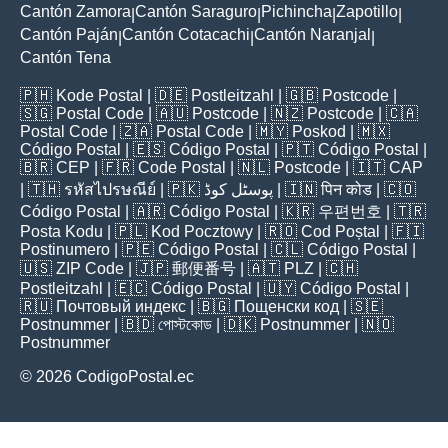
Cantón Zamora
Cantón Saraguro
Pichincha
Zapotillo
|
|
|
|
Cantón Paján
Cantón Cotacachi
Cantón Naranjal
|
|
|
Cantón Tena
🇵🇭
Kode Postal
| 🇩🇪
Postleitzahl
| 🇬🇧
Postcode
|
🇸🇬
Postal Code
| 🇦🇺
Postcode
| 🇳🇿
Postcode
| 🇨🇦
Postal Code
| 🇿🇦
Postal Code
| 🇲🇾
Poskod
| 🇲🇽
Código Postal
| 🇪🇸
Código Postal
| 🇵🇹
Código Postal
|
🇧🇷
CEP
| 🇫🇷
Code Postal
| 🇳🇱
Postcode
| 🇮🇹
CAP
| 🇹🇭
รหัสไปรษณีย์
| 🇵🇰
پوسٹل کوڈ
| 🇮🇳
पिन कोड
| 🇨🇴
Código Postal
| 🇦🇷
Código Postal
| 🇰🇷
우편번호
| 🇹🇷
Posta Kodu
| 🇵🇱
Kod Pocztowy
| 🇷🇴
Cod Poștal
| 🇫🇮
Postinumero
| 🇵🇪
Código Postal
| 🇨🇱
Código Postal
|
🇺🇸
ZIP Code
| 🇯🇵
郵便番号
| 🇦🇹
PLZ
| 🇨🇭
Postleitzahl
| 🇪🇨
Código Postal
| 🇺🇾
Código Postal
|
🇷🇺
Почтовый индекс
| 🇧🇬
Пощенски код
| 🇸🇪
Postnummer
| 🇧🇩
পোস্টকোড
| 🇩🇰
Postnummer
| 🇳🇴
Postnummer
© 2026 CodigoPostal.ec