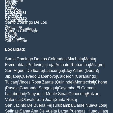
Pichincha
Manabí
El Oro
Loja
Azuay
Los Ríos
Esmeraldas
Imbabura
Cotopaxi
Chimborazo
Tungurahua
Santo Domingo De Los
Tsáchilas
Morona Santiago
Zamora Chinchipe
Cañar
Carchi
Bolívar
Sucumbíos
Santa Elena
Localidad:
Santo Domingo De Los Colorados
Machala
Manta
|
|
|
Esmeraldas
Portoviejo
Loja
Ambato
Riobamba
Milagro
|
|
|
|
|
|
San Miguel De Ibarra
Latacunga
Eloy Alfaro (Duran)
|
|
|
Jipijapa
Quevedo
Babahoyo
Calderon (Carapungo)
|
|
|
|
Tulcan
Vinces
Rosa Zarate (Quininde)
Montecristi
Chone
|
|
|
|
Pasaje
Guaranda
Sangolqui
Cayambe
El Carmen
|
|
|
|
|
|
La Libertad
Guayaquil-Monte Sinai
Conocoto
Balzar
|
|
|
|
Valencia
Otavalo
San Juan
Santa Rosa
|
|
|
|
San Jacinto De Buena Fe
Turubamba
Daule
Nueva Loja
|
|
|
|
Salinas
Santa Ana De Vuelta Larga
Puengasi
Huaquillas
|
|
|
|