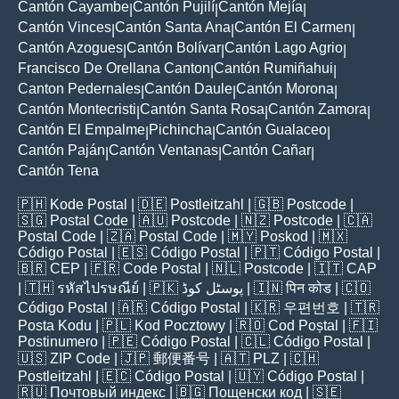
Cantón Cayambe
Cantón Pujilí
Cantón Mejía
|
|
|
Cantón Vinces
Cantón Santa Ana
Cantón El Carmen
|
|
|
Cantón Azogues
Cantón Bolívar
Cantón Lago Agrio
|
|
|
Francisco De Orellana Canton
Cantón Rumiñahui
|
|
Canton Pedernales
Cantón Daule
Cantón Morona
|
|
|
Cantón Montecristi
Cantón Santa Rosa
Cantón Zamora
|
|
|
Cantón El Empalme
Pichincha
Cantón Gualaceo
|
|
|
Cantón Paján
Cantón Ventanas
Cantón Cañar
|
|
|
Cantón Tena
🇵🇭
Kode Postal
| 🇩🇪
Postleitzahl
| 🇬🇧
Postcode
|
🇸🇬
Postal Code
| 🇦🇺
Postcode
| 🇳🇿
Postcode
| 🇨🇦
Postal Code
| 🇿🇦
Postal Code
| 🇲🇾
Poskod
| 🇲🇽
Código Postal
| 🇪🇸
Código Postal
| 🇵🇹
Código Postal
|
🇧🇷
CEP
| 🇫🇷
Code Postal
| 🇳🇱
Postcode
| 🇮🇹
CAP
| 🇹🇭
รหัสไปรษณีย์
| 🇵🇰
پوسٹل کوڈ
| 🇮🇳
पिन कोड
| 🇨🇴
Código Postal
| 🇦🇷
Código Postal
| 🇰🇷
우편번호
| 🇹🇷
Posta Kodu
| 🇵🇱
Kod Pocztowy
| 🇷🇴
Cod Poștal
| 🇫🇮
Postinumero
| 🇵🇪
Código Postal
| 🇨🇱
Código Postal
|
🇺🇸
ZIP Code
| 🇯🇵
郵便番号
| 🇦🇹
PLZ
| 🇨🇭
Postleitzahl
| 🇪🇨
Código Postal
| 🇺🇾
Código Postal
|
🇷🇺
Почтовый индекс
| 🇧🇬
Пощенски код
| 🇸🇪