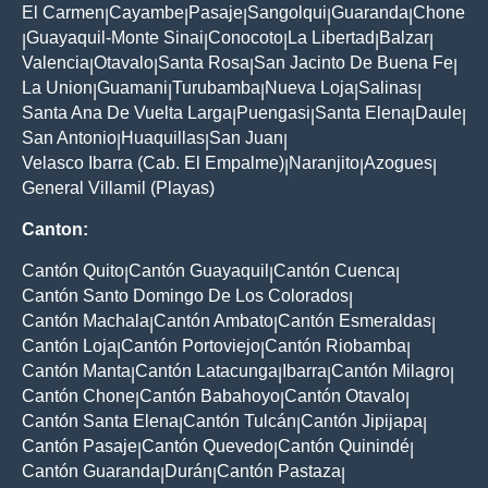
El Carmen
Cayambe
Pasaje
Sangolqui
Guaranda
Chone
|
|
|
|
|
Guayaquil-Monte Sinai
Conocoto
La Libertad
Balzar
|
|
|
|
|
Valencia
Otavalo
Santa Rosa
San Jacinto De Buena Fe
|
|
|
|
La Union
Guamani
Turubamba
Nueva Loja
Salinas
|
|
|
|
|
Santa Ana De Vuelta Larga
Puengasi
Santa Elena
Daule
|
|
|
|
San Antonio
Huaquillas
San Juan
|
|
|
Velasco Ibarra (Cab. El Empalme)
Naranjito
Azogues
|
|
|
General Villamil (Playas)
Canton:
Cantón Quito
Cantón Guayaquil
Cantón Cuenca
|
|
|
Cantón Santo Domingo De Los Colorados
|
Cantón Machala
Cantón Ambato
Cantón Esmeraldas
|
|
|
Cantón Loja
Cantón Portoviejo
Cantón Riobamba
|
|
|
Cantón Manta
Cantón Latacunga
Ibarra
Cantón Milagro
|
|
|
|
Cantón Chone
Cantón Babahoyo
Cantón Otavalo
|
|
|
Cantón Santa Elena
Cantón Tulcán
Cantón Jipijapa
|
|
|
Cantón Pasaje
Cantón Quevedo
Cantón Quinindé
|
|
|
Cantón Guaranda
Durán
Cantón Pastaza
|
|
|