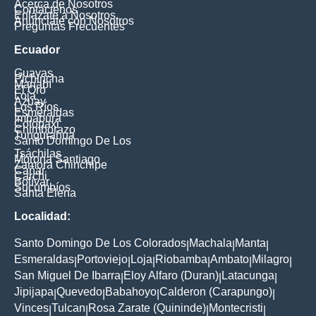
Acerca de Nosotros
Contáctenos
Enlázate a Nosotros
Anúnciate con Nosotros
Preguntas Frecuentes
Ecuador
Guayas
Pichincha
Manabí
El Oro
Loja
Azuay
Los Ríos
Esmeraldas
Imbabura
Cotopaxi
Chimborazo
Tungurahua
Santo Domingo De Los
Tsáchilas
Morona Santiago
Zamora Chinchipe
Cañar
Carchi
Bolívar
Sucumbíos
Santa Elena
Localidad:
Santo Domingo De Los Colorados
Machala
Manta
|
|
|
Esmeraldas
Portoviejo
Loja
Riobamba
Ambato
Milagro
|
|
|
|
|
|
San Miguel De Ibarra
Eloy Alfaro (Duran)
Latacunga
|
|
|
Jipijapa
Quevedo
Babahoyo
Calderon (Carapungo)
|
|
|
|
Vinces
Tulcan
Rosa Zarate (Quininde)
Montecristi
|
|
|
|