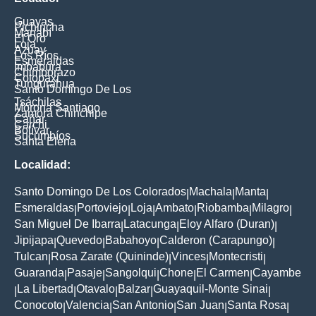
Guayas
Pichincha
Manabí
El Oro
Loja
Azuay
Los Ríos
Esmeraldas
Imbabura
Chimborazo
Cotopaxi
Tungurahua
Santo Domingo De Los
Tsáchilas
Morona Santiago
Zamora Chinchipe
Cañar
Carchi
Bolívar
Sucumbíos
Santa Elena
Localidad:
Santo Domingo De Los Colorados
Machala
Manta
|
|
|
Esmeraldas
Portoviejo
Loja
Ambato
Riobamba
Milagro
|
|
|
|
|
|
San Miguel De Ibarra
Latacunga
Eloy Alfaro (Duran)
|
|
|
Jipijapa
Quevedo
Babahoyo
Calderon (Carapungo)
|
|
|
|
Tulcan
Rosa Zarate (Quininde)
Vinces
Montecristi
|
|
|
|
Guaranda
Pasaje
Sangolqui
Chone
El Carmen
Cayambe
|
|
|
|
|
La Libertad
Otavalo
Balzar
Guayaquil-Monte Sinai
|
|
|
|
|
Conocoto
Valencia
San Antonio
San Juan
Santa Rosa
|
|
|
|
|