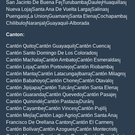
San Jacinto De Buena Fe
Turubamba
Daule
Huaquillas
|
|
|
|
Nueva Loja
Santa Ana De Vuelta Larga
Salinas
|
|
|
Puengasi
La Union
Guamani
Santa Elena
Cochapamba
|
|
|
|
|
Chilibulo
Naranjal
Guayaquil-Alborada
|
|
Canton:
Cantón Quito
Cantón Guayaquil
Cantón Cuenca
|
|
|
Cantón Santo Domingo De Los Colorados
|
Cantón Machala
Cantón Ambato
Cantón Esmeraldas
|
|
|
Cantón Loja
Cantón Portoviejo
Cantón Riobamba
|
|
|
Cantón Manta
Cantón Latacunga
Ibarra
Cantón Milagro
|
|
|
|
Cantón Babahoyo
Cantón Chone
Cantón Otavalo
|
|
|
Cantón Jipijapa
Cantón Tulcán
Cantón Santa Elena
|
|
|
Cantón Guaranda
Cantón Quevedo
Cantón Pasaje
|
|
|
Cantón Quinindé
Cantón Pastaza
Durán
|
|
|
Cantón Cayambe
Cantón Vinces
Cantón Pujilí
|
|
|
Cantón Mejía
Cantón Lago Agrio
Cantón Santa Ana
|
|
|
Francisco De Orellana Canton
Cantón El Carmen
|
|
Cantón Bolívar
Cantón Azogues
Cantón Montecristi
|
|
|