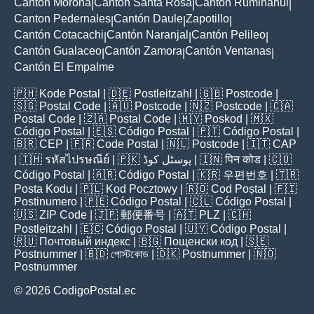
Cantón Morona
Cantón Santa Rosa
Cantón Rumiñahui
|
|
|
Canton Pedernales
Cantón Daule
Zapotillo
|
|
|
Cantón Cotacachi
Cantón Naranjal
Cantón Pelileo
|
|
|
Cantón Gualaceo
Cantón Zamora
Cantón Ventanas
|
|
|
Cantón El Empalme
🇵🇭
Kode Postal
| 🇩🇪
Postleitzahl
| 🇬🇧
Postcode
|
🇸🇬
Postal Code
| 🇦🇺
Postcode
| 🇳🇿
Postcode
| 🇨🇦
Postal Code
| 🇿🇦
Postal Code
| 🇲🇾
Poskod
| 🇲🇽
Código Postal
| 🇪🇸
Código Postal
| 🇵🇹
Código Postal
|
🇧🇷
CEP
| 🇫🇷
Code Postal
| 🇳🇱
Postcode
| 🇮🇹
CAP
| 🇹🇭
รหัสไปรษณีย์
| 🇵🇰
پوسٹل کوڈ
| 🇮🇳
पिन कोड
| 🇨🇴
Código Postal
| 🇦🇷
Código Postal
| 🇰🇷
우편번호
| 🇹🇷
Posta Kodu
| 🇵🇱
Kod Pocztowy
| 🇷🇴
Cod Poștal
| 🇫🇮
Postinumero
| 🇵🇪
Código Postal
| 🇨🇱
Código Postal
|
🇺🇸
ZIP Code
| 🇯🇵
郵便番号
| 🇦🇹
PLZ
| 🇨🇭
Postleitzahl
| 🇪🇨
Código Postal
| 🇺🇾
Código Postal
|
🇷🇺
Почтовый индекс
| 🇧🇬
Пощенски код
| 🇸🇪
Postnummer
| 🇧🇩
পোস্টকোড
| 🇩🇰
Postnummer
| 🇳🇴
Postnummer
© 2026 CodigoPostal.ec