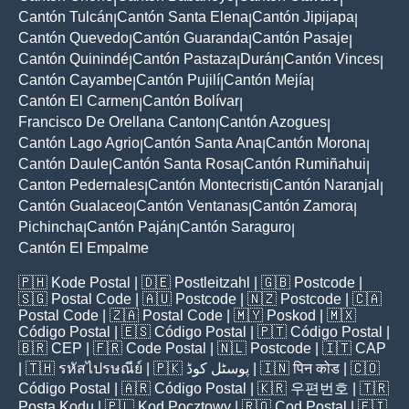
Cantón Tulcán
Cantón Santa Elena
Cantón Jipijapa
|
|
|
Cantón Quevedo
Cantón Guaranda
Cantón Pasaje
|
|
|
Cantón Quinindé
Cantón Pastaza
Durán
Cantón Vinces
|
|
|
|
Cantón Cayambe
Cantón Pujilí
Cantón Mejía
|
|
|
Cantón El Carmen
Cantón Bolívar
|
|
Francisco De Orellana Canton
Cantón Azogues
|
|
Cantón Lago Agrio
Cantón Santa Ana
Cantón Morona
|
|
|
Cantón Daule
Cantón Santa Rosa
Cantón Rumiñahui
|
|
|
Canton Pedernales
Cantón Montecristi
Cantón Naranjal
|
|
|
Cantón Gualaceo
Cantón Ventanas
Cantón Zamora
|
|
|
Pichincha
Cantón Paján
Cantón Saraguro
|
|
|
Cantón El Empalme
🇵🇭
Kode Postal
| 🇩🇪
Postleitzahl
| 🇬🇧
Postcode
|
🇸🇬
Postal Code
| 🇦🇺
Postcode
| 🇳🇿
Postcode
| 🇨🇦
Postal Code
| 🇿🇦
Postal Code
| 🇲🇾
Poskod
| 🇲🇽
Código Postal
| 🇪🇸
Código Postal
| 🇵🇹
Código Postal
|
🇧🇷
CEP
| 🇫🇷
Code Postal
| 🇳🇱
Postcode
| 🇮🇹
CAP
| 🇹🇭
รหัสไปรษณีย์
| 🇵🇰
پوسٹل کوڈ
| 🇮🇳
पिन कोड
| 🇨🇴
Código Postal
| 🇦🇷
Código Postal
| 🇰🇷
우편번호
| 🇹🇷
Posta Kodu
| 🇵🇱
Kod Pocztowy
| 🇷🇴
Cod Poștal
| 🇫🇮