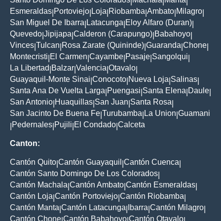
|
|
|
Esmeraldas
Portoviejo
Loja
Riobamba
Ambato
Milagro
|
|
|
|
|
|
San Miguel De Ibarra
Latacunga
Eloy Alfaro (Duran)
|
|
|
Quevedo
Jipijapa
Calderon (Carapungo)
Babahoyo
|
|
|
|
Vinces
Tulcan
Rosa Zarate (Quininde)
Guaranda
Chone
|
|
|
|
|
Montecristi
El Carmen
Cayambe
Pasaje
Sangolqui
|
|
|
|
|
La Libertad
Balzar
Valencia
Otavalo
|
|
|
|
Guayaquil-Monte Sinai
Conocoto
Nueva Loja
Salinas
|
|
|
|
Santa Ana De Vuelta Larga
Puengasi
Santa Elena
Daule
|
|
|
|
San Antonio
Huaquillas
San Juan
Santa Rosa
|
|
|
|
San Jacinto De Buena Fe
Turubamba
La Union
Guamani
|
|
|
Pedernales
Pujili
El Condado
Calceta
|
|
|
|
Canton:
Cantón Quito
Cantón Guayaquil
Cantón Cuenca
|
|
|
Cantón Santo Domingo De Los Colorados
|
Cantón Machala
Cantón Ambato
Cantón Esmeraldas
|
|
|
Cantón Loja
Cantón Portoviejo
Cantón Riobamba
|
|
|
Cantón Manta
Cantón Latacunga
Ibarra
Cantón Milagro
|
|
|
|
Cantón Chone
Cantón Babahoyo
Cantón Otavalo
|
|
|