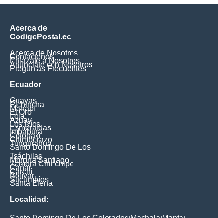
Acerca de
CodigoPostal.ec
Acerca de Nosotros
Contáctenos
Enlázate a Nosotros
Anúnciate con Nosotros
Preguntas Frecuentes
Ecuador
Guayas
Pichincha
Manabí
El Oro
Loja
Azuay
Los Ríos
Esmeraldas
Imbabura
Cotopaxi
Chimborazo
Tungurahua
Santo Domingo De Los
Tsáchilas
Morona Santiago
Zamora Chinchipe
Cañar
Carchi
Bolívar
Sucumbíos
Santa Elena
Localidad:
Santo Domingo De Los Colorados
Machala
Manta