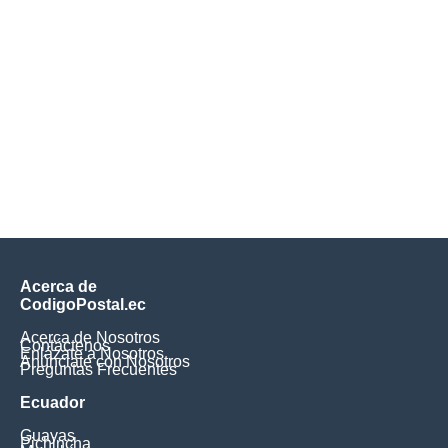
Acerca de
CodigoPostal.ec
Acerca de Nosotros
Contáctenos
Enlázate a Nosotros
Anúnciate con Nosotros
Preguntas Frecuentes
Ecuador
Guayas
Pichincha