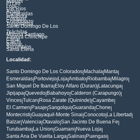
Manabí
El Oro
Loja
Los Ríos
Azuay
Esmeraldas
Imbabura
Cotopaxi
Chimborazo
Tungurahua
Santo Domingo De Los
Tsáchilas
Morona Santiago
Zamora Chinchipe
Cañar
Carchi
Bolívar
Sucumbíos
Santa Elena
Localidad:
Santo Domingo De Los Colorados
Machala
Manta
|
|
|
Esmeraldas
Portoviejo
Loja
Ambato
Riobamba
Milagro
|
|
|
|
|
|
San Miguel De Ibarra
Eloy Alfaro (Duran)
Latacunga
|
|
|
Jipijapa
Quevedo
Babahoyo
Calderon (Carapungo)
|
|
|
|
Vinces
Tulcan
Rosa Zarate (Quininde)
Cayambe
|
|
|
|
El Carmen
Pasaje
Sangolqui
Guaranda
Chone
|
|
|
|
|
Montecristi
Guayaquil-Monte Sinai
Conocoto
La Libertad
|
|
|
|
Balzar
Valencia
Otavalo
San Jacinto De Buena Fe
|
|
|
|
Turubamba
La Union
Guamani
Nueva Loja
|
|
|
|
Santa Ana De Vuelta Larga
Salinas
Puengasi
|
|
|