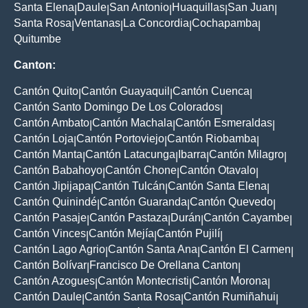
Santa Elena
Daule
San Antonio
Huaquillas
San Juan
|
|
|
|
|
Santa Rosa
Ventanas
La Concordia
Cochapamba
|
|
|
|
Quitumbe
Canton:
Cantón Quito
Cantón Guayaquil
Cantón Cuenca
|
|
|
Cantón Santo Domingo De Los Colorados
|
Cantón Ambato
Cantón Machala
Cantón Esmeraldas
|
|
|
Cantón Loja
Cantón Portoviejo
Cantón Riobamba
|
|
|
Cantón Manta
Cantón Latacunga
Ibarra
Cantón Milagro
|
|
|
|
Cantón Babahoyo
Cantón Chone
Cantón Otavalo
|
|
|
Cantón Jipijapa
Cantón Tulcán
Cantón Santa Elena
|
|
|
Cantón Quinindé
Cantón Guaranda
Cantón Quevedo
|
|
|
Cantón Pasaje
Cantón Pastaza
Durán
Cantón Cayambe
|
|
|
|
Cantón Vinces
Cantón Mejía
Cantón Pujilí
|
|
|
Cantón Lago Agrio
Cantón Santa Ana
Cantón El Carmen
|
|
|
Cantón Bolívar
Francisco De Orellana Canton
|
|
Cantón Azogues
Cantón Montecristi
Cantón Morona
|
|
|
Cantón Daule
Cantón Santa Rosa
Cantón Rumiñahui
|
|
|