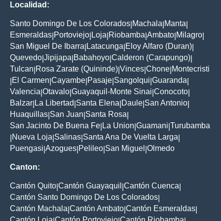
Localidad:
Santo Domingo De Los Colorados
Machala
Manta
|
|
|
Esmeraldas
Portoviejo
Loja
Riobamba
Ambato
Milagro
|
|
|
|
|
|
San Miguel De Ibarra
Latacunga
Eloy Alfaro (Duran)
|
|
|
Quevedo
Jipijapa
Babahoyo
Calderon (Carapungo)
|
|
|
|
Tulcan
Rosa Zarate (Quininde)
Vinces
Chone
Montecristi
|
|
|
|
El Carmen
Cayambe
Pasaje
Sangolqui
Guaranda
|
|
|
|
|
|
Valencia
Otavalo
Guayaquil-Monte Sinai
Conocoto
|
|
|
|
Balzar
La Libertad
Santa Elena
Daule
San Antonio
|
|
|
|
|
Huaquillas
San Juan
Santa Rosa
|
|
|
San Jacinto De Buena Fe
La Union
Guamani
Turubamba
|
|
|
Nueva Loja
Salinas
Santa Ana De Vuelta Larga
|
|
|
|
Puengasi
Azogues
Pelileo
San Miguel
Olmedo
|
|
|
|
Canton:
Cantón Quito
Cantón Guayaquil
Cantón Cuenca
|
|
|
Cantón Santo Domingo De Los Colorados
|
Cantón Machala
Cantón Ambato
Cantón Esmeraldas
|
|
|
Cantón Loja
Cantón Portoviejo
Cantón Riobamba
|
|
|