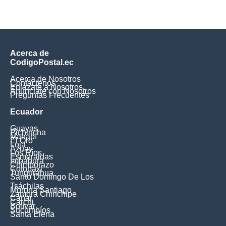
Acerca de
CodigoPostal.ec
Acerca de Nosotros
Contáctenos
Enlázate a Nosotros
Anúnciate con Nosotros
Preguntas Frecuentes
Ecuador
Guayas
Pichincha
Manabí
El Oro
Loja
Azuay
Los Ríos
Esmeraldas
Imbabura
Chimborazo
Cotopaxi
Tungurahua
Santo Domingo De Los
Tsáchilas
Morona Santiago
Zamora Chinchipe
Cañar
Carchi
Bolívar
Sucumbíos
Santa Elena