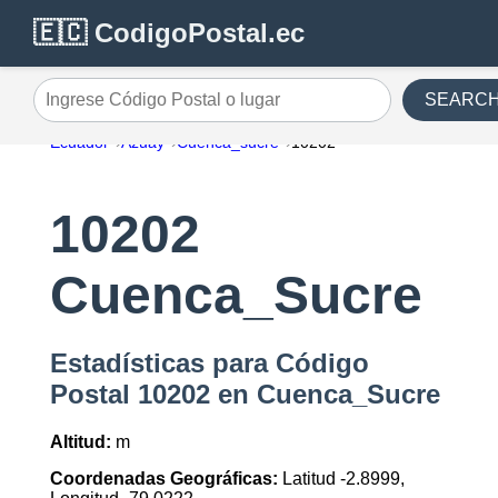
🇪🇨 CodigoPostal.ec
SEARC
Ingrese Código Postal o lugar
Ecuador
Azuay
Cuenca_sucre
10202
10202
Cuenca_Sucre
Estadísticas para Código
Postal 10202 en Cuenca_Sucre
Altitud:
m
Coordenadas Geográficas:
Latitud -2.8999,