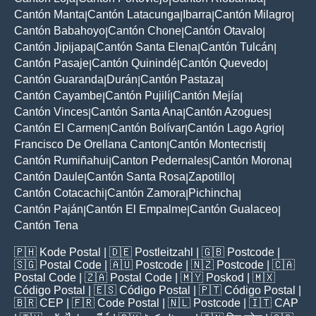
Cantón Manta
Cantón Latacunga
Ibarra
Cantón Milagro
|
|
|
|
Cantón Babahoyo
Cantón Chone
Cantón Otavalo
|
|
|
Cantón Jipijapa
Cantón Santa Elena
Cantón Tulcán
|
|
|
Cantón Pasaje
Cantón Quinindé
Cantón Quevedo
|
|
|
Cantón Guaranda
Durán
Cantón Pastaza
|
|
|
Cantón Cayambe
Cantón Pujilí
Cantón Mejía
|
|
|
Cantón Vinces
Cantón Santa Ana
Cantón Azogues
|
|
|
Cantón El Carmen
Cantón Bolívar
Cantón Lago Agrio
|
|
|
Francisco De Orellana Canton
Cantón Montecristi
|
|
Cantón Rumiñahui
Canton Pedernales
Cantón Morona
|
|
|
Cantón Daule
Cantón Santa Rosa
Zapotillo
|
|
|
Cantón Cotacachi
Cantón Zamora
Pichincha
|
|
|
Cantón Paján
Cantón El Empalme
Cantón Gualaceo
|
|
|
Cantón Tena
🇵🇭
Kode Postal
| 🇩🇪
Postleitzahl
| 🇬🇧
Postcode
|
🇸🇬
Postal Code
| 🇦🇺
Postcode
| 🇳🇿
Postcode
| 🇨🇦
Postal Code
| 🇿🇦
Postal Code
| 🇲🇾
Poskod
| 🇲🇽
Código Postal
| 🇪🇸
Código Postal
| 🇵🇹
Código Postal
|
🇧🇷
CEP
| 🇫🇷
Code Postal
| 🇳🇱
Postcode
| 🇮🇹
CAP