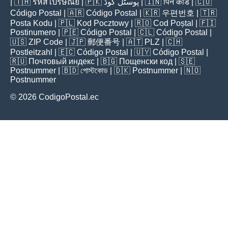
| 🇹🇭
รหัสไปรษณีย์
| 🇵🇰
پوسٹل کوڈ
| 🇮🇳
पिन कोड
| 🇨🇴
Código Postal
| 🇦🇷
Código Postal
| 🇰🇷
우편번호
| 🇹🇷
Posta Kodu
| 🇵🇱
Kod Pocztowy
| 🇷🇴
Cod Poștal
| 🇫🇮
Postinumero
| 🇵🇪
Código Postal
| 🇨🇱
Código Postal
|
🇺🇸
ZIP Code
| 🇯🇵
郵便番号
| 🇦🇹
PLZ
| 🇨🇭
Postleitzahl
| 🇪🇨
Código Postal
| 🇺🇾
Código Postal
|
🇷🇺
Почтовый индекс
| 🇧🇬
Пощенски код
| 🇸🇪
Postnummer
| 🇧🇩
পোস্টকোড
| 🇩🇰
Postnummer
| 🇳🇴
Postnummer
© 2026 CodigoPostal.ec