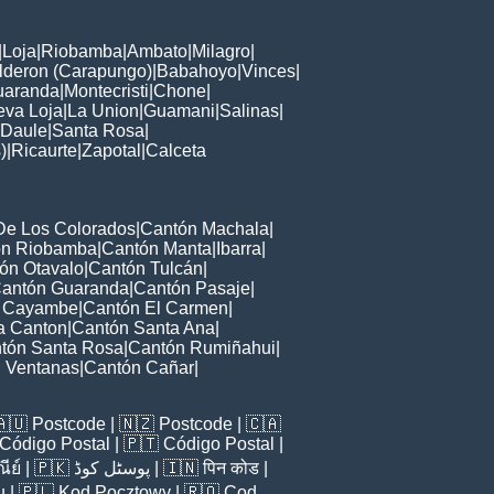
|
Loja
|
Riobamba
|
Ambato
|
Milagro
|
lderon (Carapungo)
|
Babahoyo
|
Vinces
|
uaranda
|
Montecristi
|
Chone
|
va Loja
|
La Union
|
Guamani
|
Salinas
|
Daule
|
Santa Rosa
|
)
|
Ricaurte
|
Zapotal
|
Calceta
De Los Colorados
|
Cantón Machala
|
ón Riobamba
|
Cantón Manta
|
Ibarra
|
ón Otavalo
|
Cantón Tulcán
|
antón Guaranda
|
Cantón Pasaje
|
 Cayambe
|
Cantón El Carmen
|
a Canton
|
Cantón Santa Ana
|
tón Santa Rosa
|
Cantón Rumiñahui
|
 Ventanas
|
Cantón Cañar
|
🇦🇺
Postcode
| 🇳🇿
Postcode
| 🇨🇦
Código Postal
| 🇵🇹
Código Postal
|
ีย์
| 🇵🇰
پوسٹل کوڈ
| 🇮🇳
पिन कोड
|
u
| 🇵🇱
Kod Pocztowy
| 🇷🇴
Cod