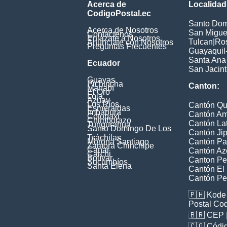
Acerca de
Localidad
CodigoPostal.ec
Santo Dom
Acerca de Nosotros
San Miguel
Contáctenos
Enlázate a Nosotros
Tulcan
|
Ros
Anúnciate con Nosotros
Preguntas Frecuentes
Guayaquil
Santa Ana
Ecuador
San Jacin
Guayas
Pichincha
Canton:
Manabí
El Oro
Loja
Azuay
Los Ríos
Cantón Qu
Esmeraldas
Imbabura
Cantón A
Cotopaxi
Chimborazo
Cantón La
Tungurahua
Santo Domingo De Los
Cantón Jip
Tsáchilas
Morona Santiago
Cantón Pa
Zamora Chinchipe
Cañar
Cantón Az
Carchi
Bolívar
Canton Pe
Sucumbíos
Santa Elena
Cantón El
Cantón Pel
🇵🇭
Kode 
Postal Co
🇧🇷
CEP
🇨🇴
Códig