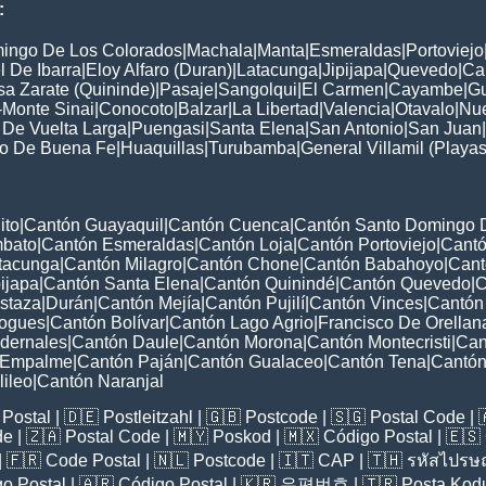
:
ingo De Los Colorados
|
Machala
|
Manta
|
Esmeraldas
|
Portoviejo
 De Ibarra
|
Eloy Alfaro (Duran)
|
Latacunga
|
Jipijapa
|
Quevedo
|
Ca
a Zarate (Quininde)
|
Pasaje
|
Sangolqui
|
El Carmen
|
Cayambe
|
G
-Monte Sinai
|
Conocoto
|
Balzar
|
La Libertad
|
Valencia
|
Otavalo
|
Nue
 De Vuelta Larga
|
Puengasi
|
Santa Elena
|
San Antonio
|
San Juan
|
to De Buena Fe
|
Huaquillas
|
Turubamba
|
General Villamil (Playas
ito
|
Cantón Guayaquil
|
Cantón Cuenca
|
Cantón Santo Domingo 
mbato
|
Cantón Esmeraldas
|
Cantón Loja
|
Cantón Portoviejo
|
Cant
tacunga
|
Cantón Milagro
|
Cantón Chone
|
Cantón Babahoyo
|
Cant
ijapa
|
Cantón Santa Elena
|
Cantón Quinindé
|
Cantón Quevedo
|
C
staza
|
Durán
|
Cantón Mejía
|
Cantón Pujilí
|
Cantón Vinces
|
Cantón
ogues
|
Cantón Bolívar
|
Cantón Lago Agrio
|
Francisco De Orellan
dernales
|
Cantón Daule
|
Cantón Morona
|
Cantón Montecristi
|
Can
 Empalme
|
Cantón Paján
|
Cantón Gualaceo
|
Cantón Tena
|
Cantón
ileo
|
Cantón Naranjal
Postal
| 🇩🇪
Postleitzahl
| 🇬🇧
Postcode
| 🇸🇬
Postal Code
| 
de
| 🇿🇦
Postal Code
| 🇲🇾
Poskod
| 🇲🇽
Código Postal
| 🇪🇸
| 🇫🇷
Code Postal
| 🇳🇱
Postcode
| 🇮🇹
CAP
| 🇹🇭
รหัสไปรษณ
o Postal
| 🇦🇷
Código Postal
| 🇰🇷
우편번호
| 🇹🇷
Posta Kod