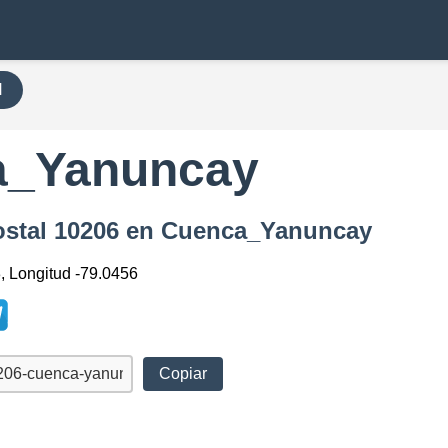
H
a_Yanuncay
postal 10206 en Cuenca_Yanuncay
3, Longitud -79.0456
Copiar