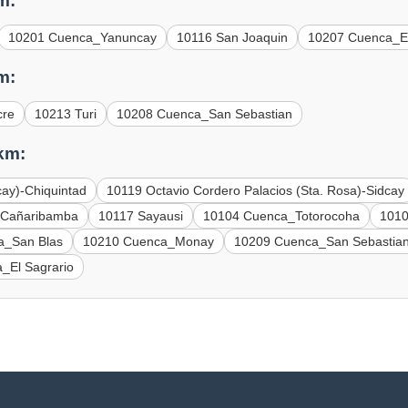
m:
10201 Cuenca_Yanuncay
10116 San Joaquin
10207 Cuenca_E
m:
cre
10213 Turi
10208 Cuenca_San Sebastian
km:
cay)-Chiquintad
10119 Octavio Cordero Palacios (Sta. Rosa)-Sidcay
_Cañaribamba
10117 Sayausi
10104 Cuenca_Totorocoha
1010
a_San Blas
10210 Cuenca_Monay
10209 Cuenca_San Sebastia
_El Sagrario