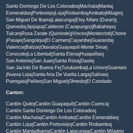
Santo Domingo De Los Colorados
Machala
Manta
|
|
|
Esmeraldas
Portoviejo
Loja
Riobamba
Ambato
Milagro
|
|
|
|
|
|
San Miguel De Ibarra
Latacunga
Eloy Alfaro (Duran)
|
|
|
Quevedo
Jipijapa
Calderon (Carapungo)
Babahoyo
|
|
|
|
Tulcan
Rosa Zarate (Quininde)
Vinces
Montecristi
Chone
|
|
|
|
Pasaje
Sangolqui
El Carmen
Cayambe
Guaranda
|
|
|
|
|
|
Valencia
Balzar
Otavalo
Guayaquil-Monte Sinai
|
|
|
|
Conocoto
La Libertad
Santa Elena
Huaquillas
|
|
|
|
San Antonio
San Juan
Santa Rosa
Daule
|
|
|
|
San Jacinto De Buena Fe
Turubamba
La Union
Guamani
|
|
|
Nueva Loja
Santa Ana De Vuelta Larga
Salinas
|
|
|
|
Puengasi
Pelileo
San Miguel
Olmedo
El Condado
|
|
|
|
Canton:
Cantón Quito
Cantón Guayaquil
Cantón Cuenca
|
|
|
Cantón Santo Domingo De Los Colorados
|
Cantón Machala
Cantón Ambato
Cantón Esmeraldas
|
|
|
Cantón Loja
Cantón Portoviejo
Cantón Riobamba
|
|
|
Cantón Manta
Ibarra
Cantón Latacunga
Cantón Milagro
|
|
|
|