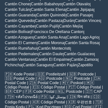
Cantón Chone
Cantón Babahoyo
Cantón Otavalo
|
|
|
Cantón Tulcán
Cantón Santa Elena
Cantón Jipijapa
|
|
|
Cantón Guaranda
Cantón Quinindé
Cantón Pasaje
|
|
|
Cantón Quevedo
Cantón Pastaza
Durán
Cantón Vinces
|
|
|
|
Cantón Cayambe
Cantón Pujilí
Cantón Mejía
|
|
|
Cantón Bolívar
Francisco De Orellana Canton
|
|
Cantón Azogues
Cantón Santa Ana
Cantón Lago Agrio
|
|
|
Cantón El Carmen
Cantón Morona
Cantón Santa Rosa
|
|
|
Cantón Rumiñahui
Cantón Montecristi
|
|
Canton Pedernales
Cantón Daule
Cantón Gualaceo
|
|
|
Cantón Ventanas
Cantón El Empalme
Cantón Zamora
|
|
|
Pichincha
Cantón Saraguro
Cantón Paján
Zapotillo
|
|
|
🇵🇭
Kode Postal
| 🇩🇪
Postleitzahl
| 🇬🇧
Postcode
|
🇸🇬
Postal Code
| 🇦🇺
Postcode
| 🇳🇿
Postcode
| 🇨🇦
Postal Code
| 🇿🇦
Postal Code
| 🇲🇾
Poskod
| 🇲🇽
Código Postal
| 🇪🇸
Código Postal
| 🇵🇹
Código Postal
|
🇧🇷
CEP
| 🇫🇷
Code Postal
| 🇳🇱
Postcode
| 🇮🇹
CAP
| 🇹🇭
รหัสไปรษณีย์
| 🇵🇰
پوسٹل کوڈ
| 🇮🇳
पिन कोड
| 🇨🇴
Código Postal
| 🇦🇷
Código Postal
| 🇰🇷
우편번호
| 🇹🇷
Posta Kodu
| 🇵🇱
Kod Pocztowy
| 🇷🇴
Cod Poștal
| 🇫🇮