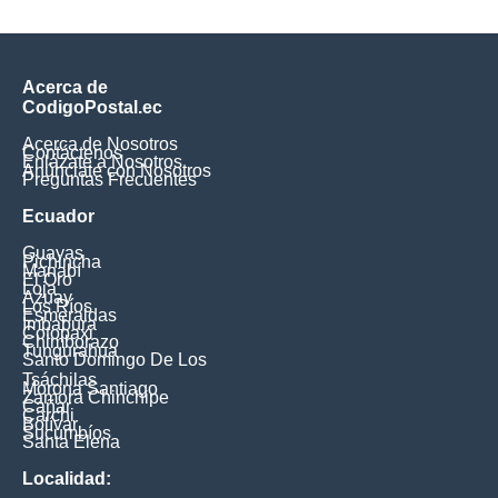
Acerca de
CodigoPostal.ec
Acerca de Nosotros
Contáctenos
Enlázate a Nosotros
Anúnciate con Nosotros
Preguntas Frecuentes
Ecuador
Guayas
Pichincha
Manabí
El Oro
Loja
Azuay
Los Ríos
Esmeraldas
Imbabura
Cotopaxi
Chimborazo
Tungurahua
Santo Domingo De Los
Tsáchilas
Morona Santiago
Zamora Chinchipe
Cañar
Carchi
Bolívar
Sucumbíos
Santa Elena
Localidad: