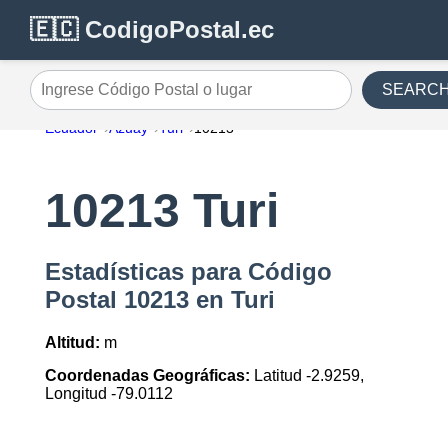
🇪🇨 CodigoPostal.ec
SEARC
Ingrese Código Postal o lugar
Ecuador
Azuay
Turi
10213
10213 Turi
Estadísticas para Código
Postal 10213 en Turi
Altitud:
m
Coordenadas Geográficas:
Latitud -2.9259,
Longitud -79.0112