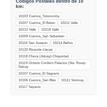
Códigos Postales dentro de 10
km:
10103 Cuenca_Totorocoha
10207 Cuenca_El Batan
10211 Valle
10212 Valle
10218 Valle
10209 Cuenca_San Sebastian
10116 San Joaquin
10214 Baños
10120 Ricaurte-Llacao
10118 Checa (Jidcay)-Chiquintad
10119 Octavio Cordero Palacios (Sta. Rosa)-
Sidcay
10107 Cuenca_El Sagrario
10106 Cuenca_San Blas
10111 Sinincay
10117 Sayausi