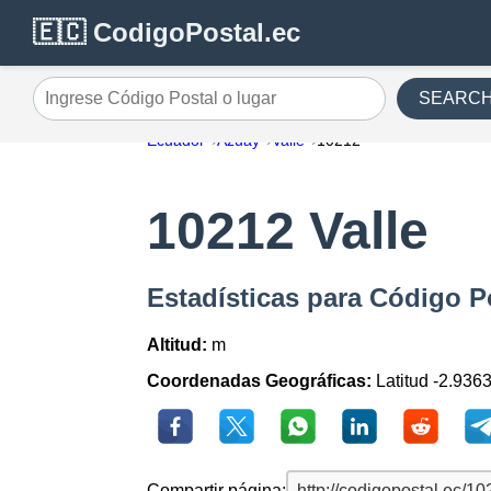
🇪🇨 CodigoPostal.ec
SEARC
Ingrese Código Postal o lugar
Ecuador
Azuay
Valle
10212
10212 Valle
Estadísticas para Código P
Altitud:
m
Coordenadas Geográficas:
Latitud -2.9363
Compartir página: