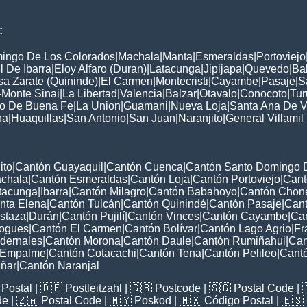
:
ingo De Los Colorados
|
Machala
|
Manta
|
Esmeraldas
|
Portoviejo
 De Ibarra
|
Eloy Alfaro (Duran)
|
Latacunga
|
Jipijapa
|
Quevedo
|
Ba
a Zarate (Quininde)
|
El Carmen
|
Montecristi
|
Cayambe
|
Pasaje
|
S
-Monte Sinai
|
La Libertad
|
Valencia
|
Balzar
|
Otavalo
|
Conocoto
|
Tu
to De Buena Fe
|
La Union
|
Guamani
|
Nueva Loja
|
Santa Ana De V
na
|
Huaquillas
|
San Antonio
|
San Juan
|
Naranjito
|
General Villamil
ito
|
Cantón Guayaquil
|
Cantón Cuenca
|
Cantón Santo Domingo 
chala
|
Cantón Esmeraldas
|
Cantón Loja
|
Cantón Portoviejo
|
Cant
tacunga
|
Ibarra
|
Cantón Milagro
|
Cantón Babahoyo
|
Cantón Chon
nta Elena
|
Cantón Tulcán
|
Cantón Quinindé
|
Cantón Pasaje
|
Can
staza
|
Durán
|
Cantón Pujilí
|
Cantón Vinces
|
Cantón Cayambe
|
Can
ogues
|
Cantón El Carmen
|
Cantón Bolívar
|
Cantón Lago Agrio
|
Fr
dernales
|
Cantón Morona
|
Cantón Daule
|
Cantón Rumiñahui
|
Can
 Empalme
|
Cantón Cotacachi
|
Cantón Tena
|
Cantón Pelileo
|
Cant
ñar
|
Cantón Naranjal
Postal
| 🇩🇪
Postleitzahl
| 🇬🇧
Postcode
| 🇸🇬
Postal Code
| 
de
| 🇿🇦
Postal Code
| 🇲🇾
Poskod
| 🇲🇽
Código Postal
| 🇪🇸