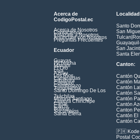
Acerca de
Localidad
CodigoPostal.ec
Santo Dom
Acerca de Nosotros
San Miguel
Contáctenos
Enlázate a Nosotros
Tulcan
|
Ros
Anúnciate con Nosotros
Preguntas Frecuentes
Guayaquil
San Jacin
Ecuador
Santa Ele
Guayas
Pichincha
Canton:
Manabí
El Oro
Loja
Azuay
Los Ríos
Cantón Qu
Esmeraldas
Imbabura
Cantón Ma
Cotopaxi
Chimborazo
Cantón La
Tungurahua
Santo Domingo De Los
Cantón Sa
Tsáchilas
Morona Santiago
Cantón Pa
Zamora Chinchipe
Cañar
Cantón Az
Carchi
Bolívar
Canton Pe
Sucumbíos
Santa Elena
Cantón El
Cantón Ca
🇵🇭
Kode 
Postal Co