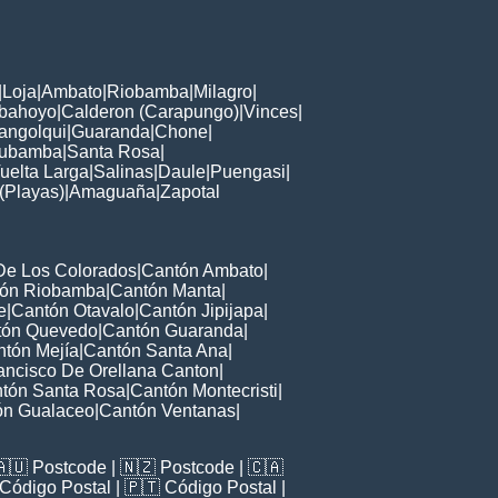
|
Loja
|
Ambato
|
Riobamba
|
Milagro
|
bahoyo
|
Calderon (Carapungo)
|
Vinces
|
angolqui
|
Guaranda
|
Chone
|
rubamba
|
Santa Rosa
|
uelta Larga
|
Salinas
|
Daule
|
Puengasi
|
 (Playas)
|
Amaguaña
|
Zapotal
De Los Colorados
|
Cantón Ambato
|
ón Riobamba
|
Cantón Manta
|
e
|
Cantón Otavalo
|
Cantón Jipijapa
|
tón Quevedo
|
Cantón Guaranda
|
tón Mejía
|
Cantón Santa Ana
|
ancisco De Orellana Canton
|
tón Santa Rosa
|
Cantón Montecristi
|
ón Gualaceo
|
Cantón Ventanas
|
🇦🇺
Postcode
| 🇳🇿
Postcode
| 🇨🇦
Código Postal
| 🇵🇹
Código Postal
|