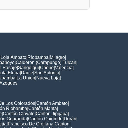
|
Loja
|
Ambato
|
Riobamba
|
Milagro
|
bahoyo
|
Calderon (Carapungo)
|
Tulcan
|
n
|
Pasaje
|
Sangolqui
|
Chone
|
Valencia
|
nta Elena
|
Daule
|
San Antonio
|
ubamba
|
La Union
|
Nueva Loja
|
Azogues
De Los Colorados
|
Cantón Ambato
|
ón Riobamba
|
Cantón Manta
|
e
|
Cantón Otavalo
|
Cantón Jipijapa
|
tón Guaranda
|
Cantón Quinindé
|
Durán
|
jía
|
Francisco De Orellana Canton
|