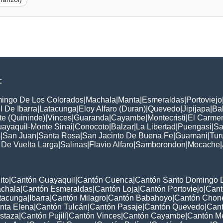
:
ingo De Los Colorados
|
Machala
|
Manta
|
Esmeraldas
|
Portoviejo
 De Ibarra
|
Latacunga
|
Eloy Alfaro (Duran)
|
Quevedo
|
Jipijapa
|
Ba
e (Quininde)
|
Vinces
|
Guaranda
|
Cayambe
|
Montecristi
|
El Carme
ayaquil-Monte Sinai
|
Conocoto
|
Balzar
|
La Libertad
|
Puengasi
|
Sa
s
|
San Juan
|
Santa Rosa
|
San Jacinto De Buena Fe
|
Guamani
|
Tur
 De Vuelta Larga
|
Salinas
|
Flavio Alfaro
|
Samborondon
|
Mocache
|
ito
|
Cantón Guayaquil
|
Cantón Cuenca
|
Cantón Santo Domingo 
chala
|
Cantón Esmeraldas
|
Cantón Loja
|
Cantón Portoviejo
|
Cant
tacunga
|
Ibarra
|
Cantón Milagro
|
Cantón Babahoyo
|
Cantón Chon
nta Elena
|
Cantón Tulcán
|
Cantón Pasaje
|
Cantón Quevedo
|
Can
staza
|
Cantón Pujilí
|
Cantón Vinces
|
Cantón Cayambe
|
Cantón Me