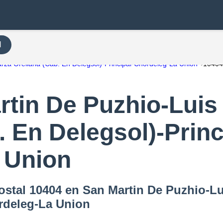
H
rza Orellana (Cab. En Delegsol)-Principal-Chordeleg-La Union
1040
tin De Puzhio-Luis
. En Delegsol)-Princ
 Union
ostal 10404 en San Martin De Puzhio-Lu
ordeleg-La Union