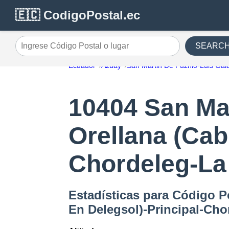
🇪🇨 CodigoPostal.ec
SEARC
Ingrese Código Postal o lugar
Ecuador
Azuay
San Martin De Puzhio-Luis Gala
10404 San Mar
Orellana (Cab
Chordeleg-La
Estadísticas para Código P
En Delegsol)-Principal-Ch