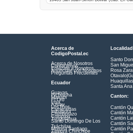
Acerca de
Localidad
CodigoPostal.ec
Santo Dom
Acerca de Nosotros
San Miguel
Contáctenos
Enlázate a Nosotros
Rosa Zarat
Anúnciate con Nosotros
Preguntas Frecuentes
Otavalo
|
Gu
Huaquilla
Ecuador
Santa Ana
Guayas
Pichincha
Canton:
Manabí
El Oro
Loja
Azuay
Los Ríos
Cantón Qu
Esmeraldas
Imbabura
Cantón Ma
Chimborazo
Cotopaxi
Cantón La
Tungurahua
Santo Domingo De Los
Cantón Sa
Tsáchilas
Morona Santiago
Cantón Pa
Zamora Chinchipe