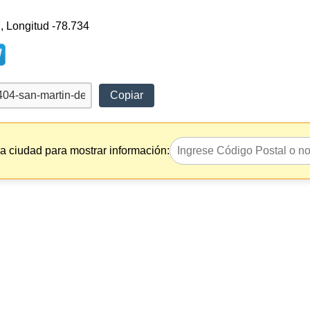
, Longitud -78.734
Copiar
la ciudad para mostrar información: