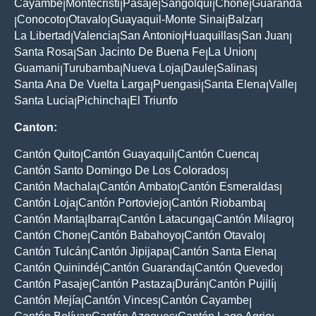
Cayambe
Montecristi
Pasaje
Sangolqui
Chone
Guaranda
|
|
|
|
|
Conocoto
Otavalo
Guayaquil-Monte Sinai
Balzar
|
|
|
|
|
La Libertad
Valencia
San Antonio
Huaquillas
San Juan
|
|
|
|
|
Santa Rosa
San Jacinto De Buena Fe
La Union
|
|
|
Guamani
Turubamba
Nueva Loja
Daule
Salinas
|
|
|
|
|
Santa Ana De Vuelta Larga
Puengasi
Santa Elena
Valle
|
|
|
|
Santa Lucia
Pichincha
El Triunfo
|
|
Canton:
Cantón Quito
Cantón Guayaquil
Cantón Cuenca
|
|
|
Cantón Santo Domingo De Los Colorados
|
Cantón Machala
Cantón Ambato
Cantón Esmeraldas
|
|
|
Cantón Loja
Cantón Portoviejo
Cantón Riobamba
|
|
|
Cantón Manta
Ibarra
Cantón Latacunga
Cantón Milagro
|
|
|
|
Cantón Chone
Cantón Babahoyo
Cantón Otavalo
|
|
|
Cantón Tulcán
Cantón Jipijapa
Cantón Santa Elena
|
|
|
Cantón Quinindé
Cantón Guaranda
Cantón Quevedo
|
|
|
Cantón Pasaje
Cantón Pastaza
Durán
Cantón Pujilí
|
|
|
|
Cantón Mejía
Cantón Vinces
Cantón Cayambe
|
|
|