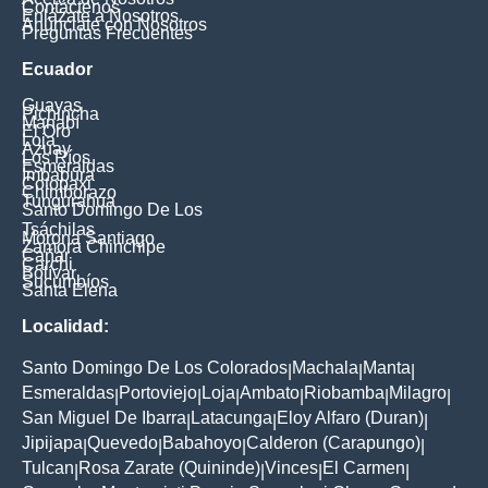
Contáctenos
Enlázate a Nosotros
Anúnciate con Nosotros
Preguntas Frecuentes
Ecuador
Guayas
Pichincha
Manabí
El Oro
Loja
Azuay
Los Ríos
Esmeraldas
Imbabura
Cotopaxi
Chimborazo
Tungurahua
Santo Domingo De Los
Tsáchilas
Morona Santiago
Zamora Chinchipe
Cañar
Carchi
Bolívar
Sucumbíos
Santa Elena
Localidad:
Santo Domingo De Los Colorados
Machala
Manta
|
|
|
Esmeraldas
Portoviejo
Loja
Ambato
Riobamba
Milagro
|
|
|
|
|
|
San Miguel De Ibarra
Latacunga
Eloy Alfaro (Duran)
|
|
|
Jipijapa
Quevedo
Babahoyo
Calderon (Carapungo)
|
|
|
|
Tulcan
Rosa Zarate (Quininde)
Vinces
El Carmen
|
|
|
|