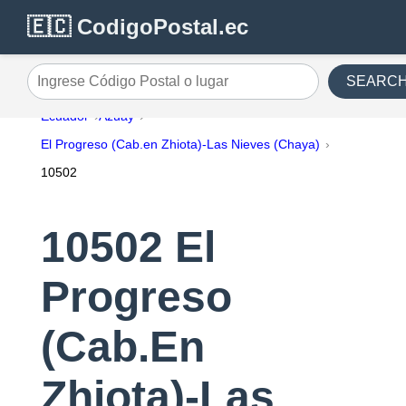
🇪🇨 CodigoPostal.ec
SEARC
Ingrese Código Postal o lugar
Ecuador
Azuay
El Progreso (Cab.en Zhiota)-Las Nieves (Chaya)
10502
10502 El
Progreso
(Cab.En
Zhiota)-Las