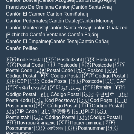
Cantón Bolívar
Cantón Azogues
Cantón Lago Agrio
|
|
|
Francisco De Orellana Canton
Cantón Santa Ana
|
|
Cantón El Carmen
Cantón Rumiñahui
|
|
Canton Pedernales
Cantón Daule
Cantón Morona
|
|
|
Cantón Montecristi
Cantón Santa Rosa
Cantón Gualaceo
|
|
Pichincha
Cantón Ventanas
Cantón Paján
|
|
|
|
Cantón El Empalme
Cantón Tena
Cantón Cañar
|
|
|
Cantón Pelileo
🇵🇭
Kode Postal
| 🇩🇪
Postleitzahl
| 🇬🇧
Postcode
|
🇸🇬
Postal Code
| 🇦🇺
Postcode
| 🇳🇿
Postcode
| 🇨🇦
Postal Code
| 🇿🇦
Postal Code
| 🇲🇾
Poskod
| 🇲🇽
Código Postal
| 🇪🇸
Código Postal
| 🇵🇹
Código Postal
|
🇧🇷
CEP
| 🇫🇷
Code Postal
| 🇳🇱
Postcode
| 🇮🇹
CAP
| 🇹🇭
รหัสไปรษณีย์
| 🇵🇰
پوسٹل کوڈ
| 🇮🇳
पिन कोड
| 🇨🇴
Código Postal
| 🇦🇷
Código Postal
| 🇰🇷
우편번호
| 🇹🇷
Posta Kodu
| 🇵🇱
Kod Pocztowy
| 🇷🇴
Cod Poștal
| 🇫🇮
Postinumero
| 🇵🇪
Código Postal
| 🇨🇱
Código Postal
|
🇺🇸
ZIP Code
| 🇯🇵
郵便番号
| 🇦🇹
PLZ
| 🇨🇭
Postleitzahl
| 🇪🇨
Código Postal
| 🇺🇾
Código Postal
|
🇷🇺
Почтовый индекс
| 🇧🇬
Пощенски код
| 🇸🇪
Postnummer
| 🇧🇩
পোস্টকোড
| 🇩🇰
Postnummer
| 🇳🇴
Postnummer