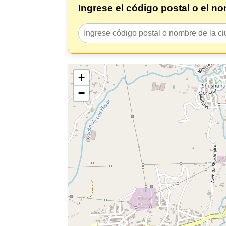
Ingrese el código postal o el n
+
−