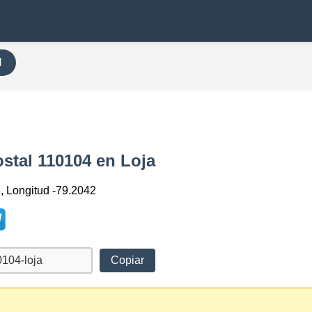
H
ostal 110104 en Loja
1, Longitud -79.2042
Copiar