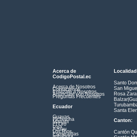
Acerca de
Localidad
CodigoPostal.ec
Santo Dom
Acerca de Nosotros
San Miguel
Contáctenos
Enlázate a Nosotros
Rosa Zarat
Anúnciate con Nosotros
Preguntas Frecuentes
Balzar
|
Gua
Turubamb
Ecuador
Santa Ele
Guayas
Pichincha
Canton:
Manabí
El Oro
Loja
Azuay
Los Ríos
Cantón Qu
Esmeraldas
Imbabura