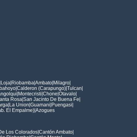
|
Loja
|
Riobamba
|
Ambato
|
Milagro
|
bahoyo
|
Calderon (Carapungo)
|
Tulcan
|
ngolqui
|
Montecristi
|
Chone
|
Otavalo
|
anta Rosa
|
San Jacinto De Buena Fe
|
arga
|
La Union
|
Guamani
|
Puengasi
|
ab. El Empalme)
|
Azogues
De Los Colorados
|
Cantón Ambato
|