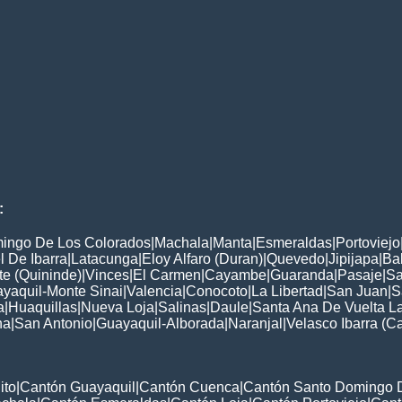
:
ingo De Los Colorados
|
Machala
|
Manta
|
Esmeraldas
|
Portoviejo
 De Ibarra
|
Latacunga
|
Eloy Alfaro (Duran)
|
Quevedo
|
Jipijapa
|
Ba
e (Quininde)
|
Vinces
|
El Carmen
|
Cayambe
|
Guaranda
|
Pasaje
|
Sa
yaquil-Monte Sinai
|
Valencia
|
Conocoto
|
La Libertad
|
San Juan
|
S
a
|
Huaquillas
|
Nueva Loja
|
Salinas
|
Daule
|
Santa Ana De Vuelta L
na
|
San Antonio
|
Guayaquil-Alborada
|
Naranjal
|
Velasco Ibarra (C
ito
|
Cantón Guayaquil
|
Cantón Cuenca
|
Cantón Santo Domingo 