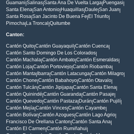
Guamani
Salinas
Santa Ana De Vuelta Larga
Puengasi
|
|
|
|
Santa Elena
San Antonio
Huaquillas
Daule
San Juan
|
|
|
|
|
Santa Rosa
San Jacinto De Buena Fe
El Triunfo
|
|
|
Pimocha
La Troncal
Quitumbe
|
|
Canton:
Cantón Quito
Cantón Guayaquil
Cantón Cuenca
|
|
|
Cantón Santo Domingo De Los Colorados
|
Cantón Machala
Cantón Ambato
Cantón Esmeraldas
|
|
|
Cantón Loja
Cantón Portoviejo
Cantón Riobamba
|
|
|
Cantón Manta
Ibarra
Cantón Latacunga
Cantón Milagro
|
|
|
|
Cantón Chone
Cantón Babahoyo
Cantón Otavalo
|
|
|
Cantón Tulcán
Cantón Jipijapa
Cantón Santa Elena
|
|
|
Cantón Quinindé
Cantón Guaranda
Cantón Pasaje
|
|
|
Cantón Quevedo
Cantón Pastaza
Durán
Cantón Pujilí
|
|
|
|
Cantón Mejía
Cantón Vinces
Cantón Cayambe
|
|
|
Cantón Bolívar
Cantón Azogues
Cantón Lago Agrio
|
|
|
Francisco De Orellana Canton
Cantón Santa Ana
|
|
Cantón El Carmen
Cantón Rumiñahui
|
|