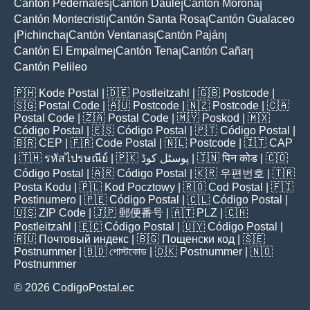
Canton Pedernales
Cantón Daule
Cantón Morona
|
|
|
Cantón Montecristi
Cantón Santa Rosa
Cantón Gualaceo
|
|
Pichincha
Cantón Ventanas
Cantón Paján
|
|
|
|
Cantón El Empalme
Cantón Tena
Cantón Cañar
|
|
|
Cantón Pelileo
🇵🇭
Kode Postal
| 🇩🇪
Postleitzahl
| 🇬🇧
Postcode
|
🇸🇬
Postal Code
| 🇦🇺
Postcode
| 🇳🇿
Postcode
| 🇨🇦
Postal Code
| 🇿🇦
Postal Code
| 🇲🇾
Poskod
| 🇲🇽
Código Postal
| 🇪🇸
Código Postal
| 🇵🇹
Código Postal
|
🇧🇷
CEP
| 🇫🇷
Code Postal
| 🇳🇱
Postcode
| 🇮🇹
CAP
| 🇹🇭
รหัสไปรษณีย์
| 🇵🇰
پوسٹل کوڈ
| 🇮🇳
पिन कोड
| 🇨🇴
Código Postal
| 🇦🇷
Código Postal
| 🇰🇷
우편번호
| 🇹🇷
Posta Kodu
| 🇵🇱
Kod Pocztowy
| 🇷🇴
Cod Poștal
| 🇫🇮
Postinumero
| 🇵🇪
Código Postal
| 🇨🇱
Código Postal
|
🇺🇸
ZIP Code
| 🇯🇵
郵便番号
| 🇦🇹
PLZ
| 🇨🇭
Postleitzahl
| 🇪🇨
Código Postal
| 🇺🇾
Código Postal
|
🇷🇺
Почтовый индекс
| 🇧🇬
Пощенски код
| 🇸🇪
Postnummer
| 🇧🇩
পোস্টকোড
| 🇩🇰
Postnummer
| 🇳🇴
Postnummer
© 2026 CodigoPostal.ec