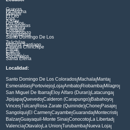
Guayas
Pichincha
Manabí
El Oro
Loja
Azuay
Los Ríos
Esmeraldas
Imbabura
Cotopaxi
Chimborazo
Tungurahua
Santo Domingo De Los
Tsáchilas
Morona Santiago
Zamora Chinchipe
Cañar
Carchi
Bolívar
Sucumbíos
Santa Elena
Localidad:
Santo Domingo De Los Colorados
Machala
Manta
|
|
|
Esmeraldas
Portoviejo
Loja
Ambato
Riobamba
Milagro
|
|
|
|
|
|
San Miguel De Ibarra
Eloy Alfaro (Duran)
Latacunga
|
|
|
Jipijapa
Quevedo
Calderon (Carapungo)
Babahoyo
|
|
|
|
Vinces
Tulcan
Rosa Zarate (Quininde)
Chone
Pasaje
|
|
|
|
|
Sangolqui
El Carmen
Cayambe
Guaranda
Montecristi
|
|
|
|
|
Balzar
Guayaquil-Monte Sinai
Conocoto
La Libertad
|
|
|
|
Valencia
Otavalo
La Union
Turubamba
Nueva Loja
|
|
|
|
|