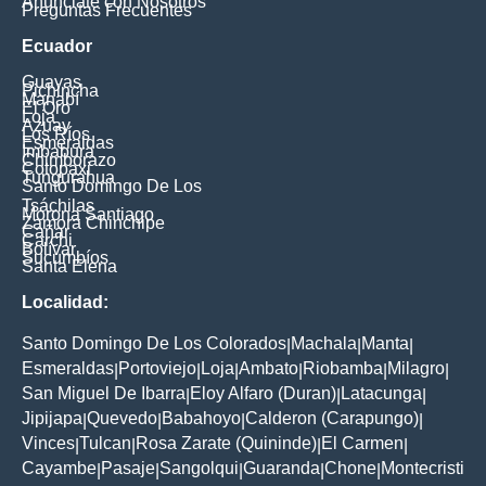
Anúnciate con Nosotros
Preguntas Frecuentes
Ecuador
Guayas
Pichincha
Manabí
El Oro
Loja
Azuay
Los Ríos
Esmeraldas
Imbabura
Chimborazo
Cotopaxi
Tungurahua
Santo Domingo De Los
Tsáchilas
Morona Santiago
Zamora Chinchipe
Cañar
Carchi
Bolívar
Sucumbíos
Santa Elena
Localidad:
Santo Domingo De Los Colorados
Machala
Manta
|
|
|
Esmeraldas
Portoviejo
Loja
Ambato
Riobamba
Milagro
|
|
|
|
|
|
San Miguel De Ibarra
Eloy Alfaro (Duran)
Latacunga
|
|
|
Jipijapa
Quevedo
Babahoyo
Calderon (Carapungo)
|
|
|
|
Vinces
Tulcan
Rosa Zarate (Quininde)
El Carmen
|
|
|
|
Cayambe
Pasaje
Sangolqui
Guaranda
Chone
Montecristi
|
|
|
|
|