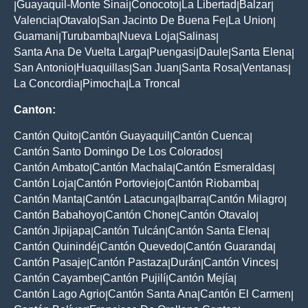
Guayaquil-Monte Sinai
Conocoto
La Libertad
Balzar
|
|
|
|
|
Valencia
Otavalo
San Jacinto De Buena Fe
La Union
|
|
|
|
Guamani
Turubamba
Nueva Loja
Salinas
|
|
|
|
Santa Ana De Vuelta Larga
Puengasi
Daule
Santa Elena
|
|
|
|
San Antonio
Huaquillas
San Juan
Santa Rosa
Ventanas
|
|
|
|
|
La Concordia
Pimocha
La Troncal
|
|
Canton:
Cantón Quito
Cantón Guayaquil
Cantón Cuenca
|
|
|
Cantón Santo Domingo De Los Colorados
|
Cantón Ambato
Cantón Machala
Cantón Esmeraldas
|
|
|
Cantón Loja
Cantón Portoviejo
Cantón Riobamba
|
|
|
Cantón Manta
Cantón Latacunga
Ibarra
Cantón Milagro
|
|
|
|
Cantón Babahoyo
Cantón Chone
Cantón Otavalo
|
|
|
Cantón Jipijapa
Cantón Tulcán
Cantón Santa Elena
|
|
|
Cantón Quinindé
Cantón Quevedo
Cantón Guaranda
|
|
|
Cantón Pasaje
Cantón Pastaza
Durán
Cantón Vinces
|
|
|
|
Cantón Cayambe
Cantón Pujilí
Cantón Mejía
|
|
|
Cantón Lago Agrio
Cantón Santa Ana
Cantón El Carmen
|
|
|