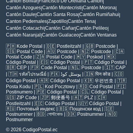
Cantón Bolívar
Francisco De Orellana Canton
|
|
Cantón Azogues
Cantón Montecristi
Cantón Morona
|
|
|
Cantón Daule
Cantón Santa Rosa
Cantón Rumiñahui
|
|
|
Canton Pedernales
Zapotillo
Cantón Tena
|
|
|
Cantón Cotacachi
Cantón Cañar
Cantón Pelileo
|
|
|
Cantón Naranjal
Cantón Gualaceo
Cantón Ventanas
|
|
🇵🇭
Kode Postal
| 🇩🇪
Postleitzahl
| 🇬🇧
Postcode
|
🇸🇬
Postal Code
| 🇦🇺
Postcode
| 🇳🇿
Postcode
| 🇨🇦
Postal Code
| 🇿🇦
Postal Code
| 🇲🇾
Poskod
| 🇲🇽
Código Postal
| 🇪🇸
Código Postal
| 🇵🇹
Código Postal
|
🇧🇷
CEP
| 🇫🇷
Code Postal
| 🇳🇱
Postcode
| 🇮🇹
CAP
| 🇹🇭
รหัสไปรษณีย์
| 🇵🇰
پوسٹل کوڈ
| 🇮🇳
पिन कोड
| 🇨🇴
Código Postal
| 🇦🇷
Código Postal
| 🇰🇷
우편번호
| 🇹🇷
Posta Kodu
| 🇵🇱
Kod Pocztowy
| 🇷🇴
Cod Poștal
| 🇫🇮
Postinumero
| 🇵🇪
Código Postal
| 🇨🇱
Código Postal
|
🇺🇸
ZIP Code
| 🇯🇵
郵便番号
| 🇦🇹
PLZ
| 🇨🇭
Postleitzahl
| 🇪🇨
Código Postal
| 🇺🇾
Código Postal
|
🇷🇺
Почтовый индекс
| 🇧🇬
Пощенски код
| 🇸🇪
Postnummer
| 🇧🇩
পোস্টকোড
| 🇩🇰
Postnummer
| 🇳🇴
Postnummer
© 2026 CodigoPostal.ec