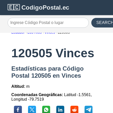
🇪🇨 CodigoPostal.ec
SEARC
Ingrese Código Postal o lugar
Ecuador
Los Ríos
Vinces
120505
120505 Vinces
Estadísticas para Código
Postal 120505 en Vinces
Altitud:
m
Coordenadas Geográficas:
Latitud -1.5561,
Longitud -79.7519