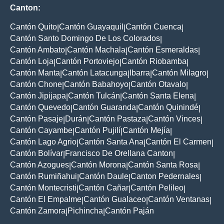
Canton:
Cantón Quito
Cantón Guayaquil
Cantón Cuenca
|
|
|
Cantón Santo Domingo De Los Colorados
|
Cantón Ambato
Cantón Machala
Cantón Esmeraldas
|
|
|
Cantón Loja
Cantón Portoviejo
Cantón Riobamba
|
|
|
Cantón Manta
Cantón Latacunga
Ibarra
Cantón Milagro
|
|
|
|
Cantón Chone
Cantón Babahoyo
Cantón Otavalo
|
|
|
Cantón Jipijapa
Cantón Tulcán
Cantón Santa Elena
|
|
|
Cantón Quevedo
Cantón Guaranda
Cantón Quinindé
|
|
|
Cantón Pasaje
Durán
Cantón Pastaza
Cantón Vinces
|
|
|
|
Cantón Cayambe
Cantón Pujilí
Cantón Mejía
|
|
|
Cantón Lago Agrio
Cantón Santa Ana
Cantón El Carmen
|
|
|
Cantón Bolívar
Francisco De Orellana Canton
|
|
Cantón Azogues
Cantón Morona
Cantón Santa Rosa
|
|
|
Cantón Rumiñahui
Cantón Daule
Canton Pedernales
|
|
|
Cantón Montecristi
Cantón Cañar
Cantón Pelileo
|
|
|
Cantón El Empalme
Cantón Gualaceo
Cantón Ventanas
|
|
|
Cantón Zamora
Pichincha
Cantón Paján
|
|