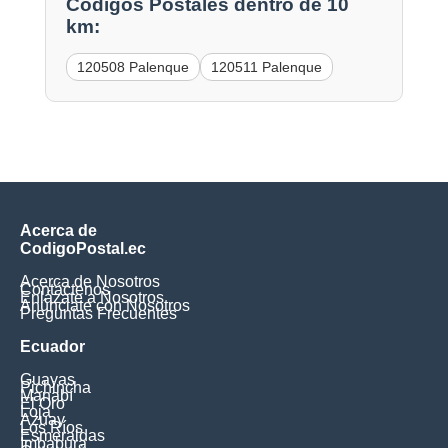
Códigos Postales dentro de 10
km:
120508 Palenque
120511 Palenque
Acerca de
CodigoPostal.ec
Acerca de Nosotros
Contáctenos
Enlázate a Nosotros
Anúnciate con Nosotros
Preguntas Frecuentes
Ecuador
Guayas
Pichincha
Manabí
El Oro
Loja
Azuay
Los Ríos
Esmeraldas
Imbabura