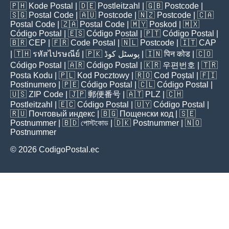
🇵🇭
Kode Postal
| 🇩🇪
Postleitzahl
| 🇬🇧
Postcode
|
🇸🇬
Postal Code
| 🇦🇺
Postcode
| 🇳🇿
Postcode
| 🇨🇦
Postal Code
| 🇿🇦
Postal Code
| 🇲🇾
Poskod
| 🇲🇽
Código Postal
| 🇪🇸
Código Postal
| 🇵🇹
Código Postal
|
🇧🇷
CEP
| 🇫🇷
Code Postal
| 🇳🇱
Postcode
| 🇮🇹
CAP
| 🇹🇭
รหัสไปรษณีย์
| 🇵🇰
پوسٹل کوڈ
| 🇮🇳
पिन कोड
| 🇨🇴
Código Postal
| 🇦🇷
Código Postal
| 🇰🇷
우편번호
| 🇹🇷
Posta Kodu
| 🇵🇱
Kod Pocztowy
| 🇷🇴
Cod Poștal
| 🇫🇮
Postinumero
| 🇵🇪
Código Postal
| 🇨🇱
Código Postal
|
🇺🇸
ZIP Code
| 🇯🇵
郵便番号
| 🇦🇹
PLZ
| 🇨🇭
Postleitzahl
| 🇪🇨
Código Postal
| 🇺🇾
Código Postal
|
🇷🇺
Почтовый индекс
| 🇧🇬
Пощенски код
| 🇸🇪
Postnummer
| 🇧🇩
পোস্টকোড
| 🇩🇰
Postnummer
| 🇳🇴
Postnummer
© 2026 CodigoPostal.ec