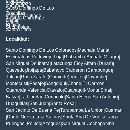
Cotopaxi
Chimborazo
Tungurahua
Santo Domingo De Los
Tsáchilas
Morona Santiago
Zamora Chinchipe
Cañar
Carchi
Bolívar
Sucumbíos
Santa Elena
Localidad:
Santo Domingo De Los Colorados
Machala
Manta
|
|
|
Esmeraldas
Portoviejo
Loja
Riobamba
Ambato
Milagro
|
|
|
|
|
|
San Miguel De Ibarra
Latacunga
Eloy Alfaro (Duran)
|
|
|
Quevedo
Jipijapa
Babahoyo
Calderon (Carapungo)
|
|
|
|
Tulcan
Rosa Zarate (Quininde)
Vinces
Cayambe
|
|
|
|
Montecristi
Pasaje
Sangolqui
Chone
El Carmen
|
|
|
|
|
Guaranda
Valencia
Otavalo
Guayaquil-Monte Sinai
|
|
|
|
Balzar
La Libertad
Conocoto
Santa Elena
San Antonio
|
|
|
|
|
Huaquillas
San Juan
Santa Rosa
|
|
|
San Jacinto De Buena Fe
Turubamba
La Union
Guamani
|
|
|
Daule
Nueva Loja
Salinas
Santa Ana De Vuelta Larga
|
|
|
|
|
Puengasi
Pelileo
Azogues
San Miguel
Cochapamba
|
|
|
|