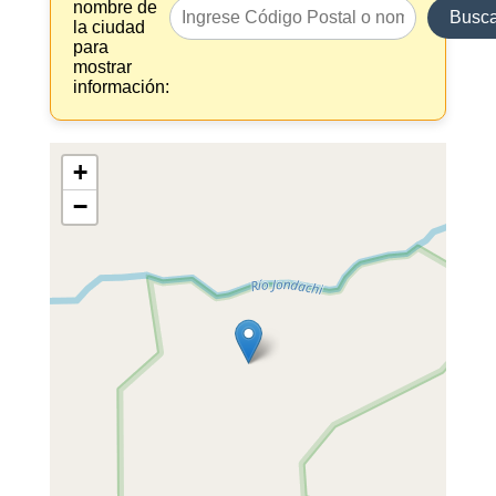
nombre de
Busca
la ciudad
para
mostrar
información:
+
−