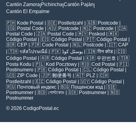
Cantón Zamora
Pichincha
Cantón Paján
|
|
|
Cantón El Empalme
🇵🇭
Kode Postal
| 🇩🇪
Postleitzahl
| 🇬🇧
Postcode
|
🇸🇬
Postal Code
| 🇦🇺
Postcode
| 🇳🇿
Postcode
| 🇨🇦
Postal Code
| 🇿🇦
Postal Code
| 🇲🇾
Poskod
| 🇲🇽
Código Postal
| 🇪🇸
Código Postal
| 🇵🇹
Código Postal
|
🇧🇷
CEP
| 🇫🇷
Code Postal
| 🇳🇱
Postcode
| 🇮🇹
CAP
| 🇹🇭
รหัสไปรษณีย์
| 🇵🇰
پوسٹل کوڈ
| 🇮🇳
पिन कोड
| 🇨🇴
Código Postal
| 🇦🇷
Código Postal
| 🇰🇷
우편번호
| 🇹🇷
Posta Kodu
| 🇵🇱
Kod Pocztowy
| 🇷🇴
Cod Poștal
| 🇫🇮
Postinumero
| 🇵🇪
Código Postal
| 🇨🇱
Código Postal
|
🇺🇸
ZIP Code
| 🇯🇵
郵便番号
| 🇦🇹
PLZ
| 🇨🇭
Postleitzahl
| 🇪🇨
Código Postal
| 🇺🇾
Código Postal
|
🇷🇺
Почтовый индекс
| 🇧🇬
Пощенски код
| 🇸🇪
Postnummer
| 🇧🇩
পোস্টকোড
| 🇩🇰
Postnummer
| 🇳🇴
Postnummer
© 2026 CodigoPostal.ec