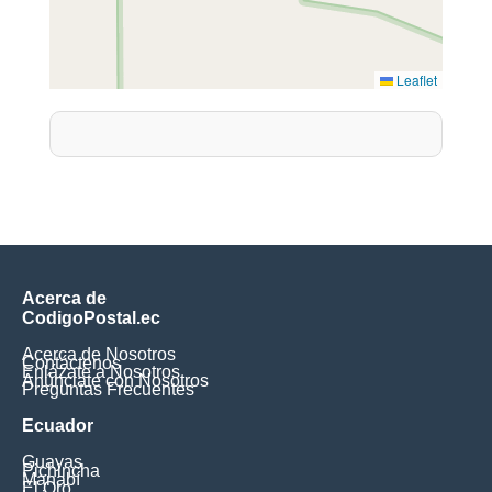
Leaflet
Acerca de
CodigoPostal.ec
Acerca de Nosotros
Contáctenos
Enlázate a Nosotros
Anúnciate con Nosotros
Preguntas Frecuentes
Ecuador
Guayas
Pichincha
Manabí
El Oro