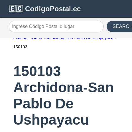
🇪🇨 CodigoPostal.ec
SEARC
Ingrese Código Postal o lugar
Ecuador
Napo
Archidona-San Pablo De Ushpayacu
150103
150103
Archidona-San
Pablo De
Ushpayacu