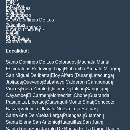
Loja
Azuay
Los Ríos
Esmeraldas
Imbabura
Cotopaxi
Chimborazo
Tungurahua
Santo Domingo De Los
Tsáchilas
Morona Santiago
Zamora Chinchipe
Cañar
Carchi
Bolívar
Sucumbíos
Santa Elena
Localidad:
Santo Domingo De Los Colorados
Machala
Manta
|
|
|
Esmeraldas
Portoviejo
Loja
Riobamba
Ambato
Milagro
|
|
|
|
|
|
San Miguel De Ibarra
Eloy Alfaro (Duran)
Latacunga
|
|
|
Jipijapa
Quevedo
Babahoyo
Calderon (Carapungo)
|
|
|
|
Vinces
Rosa Zarate (Quininde)
Tulcan
Sangolqui
|
|
|
|
Cayambe
El Carmen
Montecristi
Chone
Guaranda
|
|
|
|
|
Pasaje
La Libertad
Guayaquil-Monte Sinai
Conocoto
|
|
|
|
Balzar
Valencia
Otavalo
Nueva Loja
Salinas
|
|
|
|
|
Santa Ana De Vuelta Larga
Puengasi
Guamani
|
|
|
Santa Elena
San Antonio
Huaquillas
San Juan
|
|
|
|
Santa Rosa
San Jacinto De Buena Fe
La Union
Daule
|
|
|
|