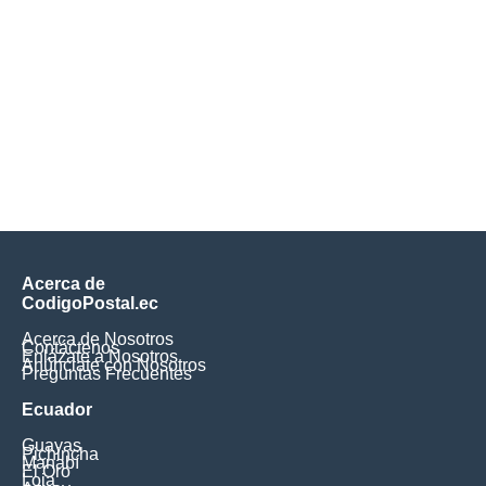
Acerca de
CodigoPostal.ec
Acerca de Nosotros
Contáctenos
Enlázate a Nosotros
Anúnciate con Nosotros
Preguntas Frecuentes
Ecuador
Guayas
Pichincha
Manabí
El Oro
Loja