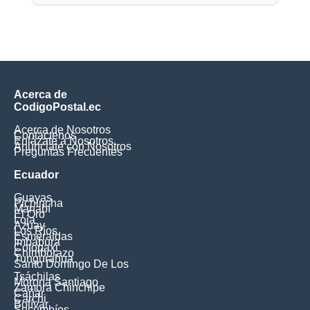
Acerca de
CodigoPostal.ec
Acerca de Nosotros
Contáctenos
Enlázate a Nosotros
Anúnciate con Nosotros
Preguntas Frecuentes
Ecuador
Guayas
Pichincha
Manabí
El Oro
Loja
Azuay
Los Ríos
Esmeraldas
Imbabura
Cotopaxi
Chimborazo
Tungurahua
Santo Domingo De Los
Tsáchilas
Morona Santiago
Zamora Chinchipe
Cañar
Carchi
Bolívar
Sucumbíos