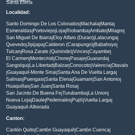
Santa Elena
Localidad:
Santo Domingo De Los Colorados
Machala
Manta
|
|
|
Esmeraldas
Portoviejo
Loja
Riobamba
Ambato
Milagro
|
|
|
|
|
|
San Miguel De Ibarra
Eloy Alfaro (Duran)
Latacunga
|
|
|
Quevedo
Jipijapa
Calderon (Carapungo)
Babahoyo
|
|
|
|
Tulcan
Rosa Zarate (Quininde)
Vinces
Cayambe
|
|
|
|
El Carmen
Montecristi
Chone
Pasaje
Guaranda
|
|
|
|
|
Sangolqui
La Libertad
Balzar
Conocoto
Valencia
Otavalo
|
|
|
|
|
Guayaquil-Monte Sinai
Santa Ana De Vuelta Larga
|
|
|
Salinas
Puengasi
Santa Elena
Guamani
San Antonio
|
|
|
|
|
Huaquillas
San Juan
Santa Rosa
|
|
|
San Jacinto De Buena Fe
Turubamba
La Union
|
|
|
Nueva Loja
Daule
Pedernales
Pujili
Vuelta Larga
|
|
|
|
|
Guayaquil-Alborada
Canton:
Cantón Quito
Cantón Guayaquil
Cantón Cuenca
|
|
|