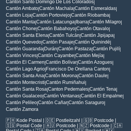
Cantón Santo Domingo De Los Colorados
|
Cantón Ambato
Cantón Machala
Cantón Esmeraldas
|
|
|
Cantón Loja
Cantón Portoviejo
Cantón Riobamba
|
|
|
Cantón Manta
Cantón Latacunga
Ibarra
Cantón Milagro
|
|
|
|
Cantón Chone
Cantón Babahoyo
Cantón Otavalo
|
|
|
Cantón Santa Elena
Cantón Tulcán
Cantón Jipijapa
|
|
|
Cantón Quevedo
Cantón Pasaje
Cantón Quinindé
|
|
|
Cantón Guaranda
Durán
Cantón Pastaza
Cantón Pujilí
|
|
|
|
Cantón Vinces
Cantón Cayambe
Cantón Mejía
|
|
|
Cantón El Carmen
Cantón Bolívar
Cantón Azogues
|
|
|
Cantón Lago Agrio
Francisco De Orellana Canton
|
|
Cantón Santa Ana
Cantón Morona
Cantón Daule
|
|
|
Cantón Montecristi
Cantón Rumiñahui
|
|
Cantón Santa Rosa
Canton Pedernales
Cantón Tena
|
|
|
Cantón Gualaceo
Cantón Ventanas
Cantón El Empalme
|
|
|
Cantón Pelileo
Cantón Cañar
Cantón Saraguro
|
|
|
Cantón Zamora
🇵🇭
Kode Postal
| 🇩🇪
Postleitzahl
| 🇬🇧
Postcode
|
🇸🇬
Postal Code
| 🇦🇺
Postcode
| 🇳🇿
Postcode
| 🇨🇦
Postal Code
| 🇿🇦
Postal Code
| 🇲🇾
Poskod
| 🇲🇽