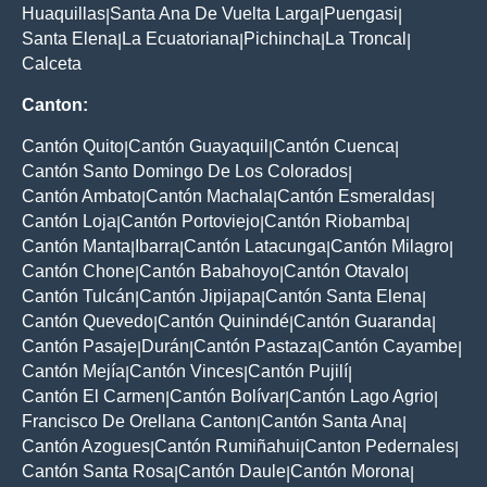
Huaquillas
Santa Ana De Vuelta Larga
Puengasi
|
|
|
Santa Elena
La Ecuatoriana
Pichincha
La Troncal
|
|
|
|
Calceta
Canton:
Cantón Quito
Cantón Guayaquil
Cantón Cuenca
|
|
|
Cantón Santo Domingo De Los Colorados
|
Cantón Ambato
Cantón Machala
Cantón Esmeraldas
|
|
|
Cantón Loja
Cantón Portoviejo
Cantón Riobamba
|
|
|
Cantón Manta
Ibarra
Cantón Latacunga
Cantón Milagro
|
|
|
|
Cantón Chone
Cantón Babahoyo
Cantón Otavalo
|
|
|
Cantón Tulcán
Cantón Jipijapa
Cantón Santa Elena
|
|
|
Cantón Quevedo
Cantón Quinindé
Cantón Guaranda
|
|
|
Cantón Pasaje
Durán
Cantón Pastaza
Cantón Cayambe
|
|
|
|
Cantón Mejía
Cantón Vinces
Cantón Pujilí
|
|
|
Cantón El Carmen
Cantón Bolívar
Cantón Lago Agrio
|
|
|
Francisco De Orellana Canton
Cantón Santa Ana
|
|
Cantón Azogues
Cantón Rumiñahui
Canton Pedernales
|
|
|
Cantón Santa Rosa
Cantón Daule
Cantón Morona
|
|
|