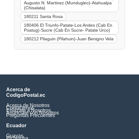
Augusto N. Martinez (Mundugleo)-Atahualpa
(Chisalata)
180211 Santa Rosa
180406 El Triunfo-Patate-Los Andes (Cab En
Poatug)-Sucre (Cab En Sucre- Patate Urco)
180212 Pilaguin (Pilahuin)-Juan Benigno Vela
Acerca de
CodigoPostal.ec
Acerca de Nosotros
Contáctenos
Enlázate a Nosotros
Anúnciate con Nosotros
Preguntas Frecuentes
Ecuador
Guayas
Pichincha