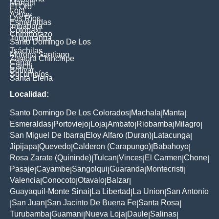
Manabí
El Oro
Loja
Azuay
Los Ríos
Esmeraldas
Imbabura
Cotopaxi
Chimborazo
Tungurahua
Santo Domingo De Los
Tsáchilas
Morona Santiago
Zamora Chinchipe
Cañar
Carchi
Bolívar
Sucumbíos
Santa Elena
Localidad:
Santo Domingo De Los Colorados
Machala
Manta
|
|
|
Esmeraldas
Portoviejo
Loja
Ambato
Riobamba
Milagro
|
|
|
|
|
|
San Miguel De Ibarra
Eloy Alfaro (Duran)
Latacunga
|
|
|
Jipijapa
Quevedo
Calderon (Carapungo)
Babahoyo
|
|
|
|
Rosa Zarate (Quininde)
Tulcan
Vinces
El Carmen
Chone
|
|
|
|
|
Pasaje
Cayambe
Sangolqui
Guaranda
Montecristi
|
|
|
|
|
Valencia
Conocoto
Otavalo
Balzar
|
|
|
|
Guayaquil-Monte Sinai
La Libertad
La Union
San Antonio
|
|
|
San Juan
San Jacinto De Buena Fe
Santa Rosa
|
|
|
|
Turubamba
Guamani
Nueva Loja
Daule
Salinas
|
|
|
|
|