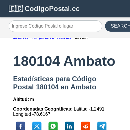
🇪🇨 CodigoPostal.ec
SEARC
Ingrese Código Postal o lugar
Ecuador
Tungurahua
Ambato
180104
180104 Ambato
Estadísticas para Código
Postal 180104 en Ambato
Altitud:
m
Coordenadas Geográficas:
Latitud -1.2491,
Longitud -78.6167