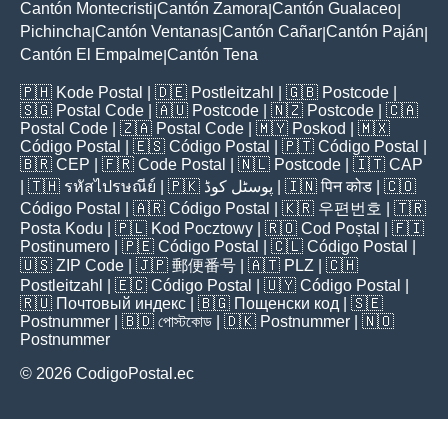
Cantón Montecristi
Cantón Zamora
Cantón Gualaceo
|
|
|
Pichincha
Cantón Ventanas
Cantón Cañar
Cantón Paján
|
|
|
|
Cantón El Empalme
Cantón Tena
|
🇵🇭
Kode Postal
| 🇩🇪
Postleitzahl
| 🇬🇧
Postcode
|
🇸🇬
Postal Code
| 🇦🇺
Postcode
| 🇳🇿
Postcode
| 🇨🇦
Postal Code
| 🇿🇦
Postal Code
| 🇲🇾
Poskod
| 🇲🇽
Código Postal
| 🇪🇸
Código Postal
| 🇵🇹
Código Postal
|
🇧🇷
CEP
| 🇫🇷
Code Postal
| 🇳🇱
Postcode
| 🇮🇹
CAP
| 🇹🇭
รหัสไปรษณีย์
| 🇵🇰
پوسٹل کوڈ
| 🇮🇳
पिन कोड
| 🇨🇴
Código Postal
| 🇦🇷
Código Postal
| 🇰🇷
우편번호
| 🇹🇷
Posta Kodu
| 🇵🇱
Kod Pocztowy
| 🇷🇴
Cod Poștal
| 🇫🇮
Postinumero
| 🇵🇪
Código Postal
| 🇨🇱
Código Postal
|
🇺🇸
ZIP Code
| 🇯🇵
郵便番号
| 🇦🇹
PLZ
| 🇨🇭
Postleitzahl
| 🇪🇨
Código Postal
| 🇺🇾
Código Postal
|
🇷🇺
Почтовый индекс
| 🇧🇬
Пощенски код
| 🇸🇪
Postnummer
| 🇧🇩
পোস্টকোড
| 🇩🇰
Postnummer
| 🇳🇴
Postnummer
© 2026 CodigoPostal.ec