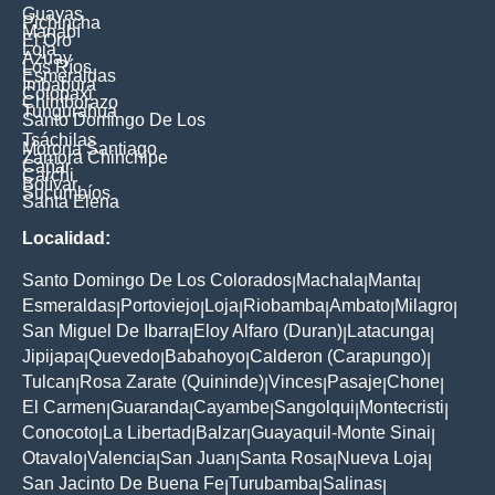
Guayas
Pichincha
Manabí
El Oro
Loja
Azuay
Los Ríos
Esmeraldas
Imbabura
Cotopaxi
Chimborazo
Tungurahua
Santo Domingo De Los
Tsáchilas
Morona Santiago
Zamora Chinchipe
Cañar
Carchi
Bolívar
Sucumbíos
Santa Elena
Localidad:
Santo Domingo De Los Colorados
Machala
Manta
|
|
|
Esmeraldas
Portoviejo
Loja
Riobamba
Ambato
Milagro
|
|
|
|
|
|
San Miguel De Ibarra
Eloy Alfaro (Duran)
Latacunga
|
|
|
Jipijapa
Quevedo
Babahoyo
Calderon (Carapungo)
|
|
|
|
Tulcan
Rosa Zarate (Quininde)
Vinces
Pasaje
Chone
|
|
|
|
|
El Carmen
Guaranda
Cayambe
Sangolqui
Montecristi
|
|
|
|
|
Conocoto
La Libertad
Balzar
Guayaquil-Monte Sinai
|
|
|
|
Otavalo
Valencia
San Juan
Santa Rosa
Nueva Loja
|
|
|
|
|
San Jacinto De Buena Fe
Turubamba
Salinas
|
|
|