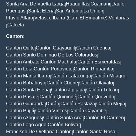
Santa Ana De Vuelta Larga
Huaquillas
Guamani
Daule
|
|
|
|
Puengasi
Santa Elena
San Antonio
La Union
|
|
|
|
Flavio Alfaro
Velasco Ibarra (Cab. El Empalme)
Ventanas
|
|
Calceta
|
Canton:
Cantón Quito
Cantón Guayaquil
Cantón Cuenca
|
|
|
Cantón Santo Domingo De Los Colorados
|
Cantón Ambato
Cantón Machala
Cantón Esmeraldas
|
|
|
Cantón Loja
Cantón Portoviejo
Cantón Riobamba
|
|
|
Cantón Manta
Ibarra
Cantón Latacunga
Cantón Milagro
|
|
|
|
Cantón Babahoyo
Cantón Chone
Cantón Otavalo
|
|
|
Cantón Santa Elena
Cantón Jipijapa
Cantón Tulcán
|
|
|
Cantón Pasaje
Cantón Quinindé
Cantón Quevedo
|
|
|
Cantón Guaranda
Durán
Cantón Pastaza
Cantón Mejía
|
|
|
|
Cantón Pujilí
Cantón Vinces
Cantón Cayambe
|
|
|
Cantón Azogues
Cantón Santa Ana
Cantón El Carmen
|
|
|
Cantón Lago Agrio
Cantón Bolívar
|
|
Francisco De Orellana Canton
Cantón Santa Rosa
|
|