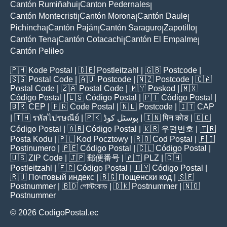
Cantón Rumiñahui
Canton Pedernales
|
|
Cantón Montecristi
Cantón Morona
Cantón Daule
|
|
|
Pichincha
Cantón Paján
Cantón Saraguro
Zapotillo
|
|
|
|
Cantón Tena
Cantón Cotacachi
Cantón El Empalme
|
|
|
Cantón Pelileo
🇵🇭
Kode Postal
| 🇩🇪
Postleitzahl
| 🇬🇧
Postcode
|
🇸🇬
Postal Code
| 🇦🇺
Postcode
| 🇳🇿
Postcode
| 🇨🇦
Postal Code
| 🇿🇦
Postal Code
| 🇲🇾
Poskod
| 🇲🇽
Código Postal
| 🇪🇸
Código Postal
| 🇵🇹
Código Postal
|
🇧🇷
CEP
| 🇫🇷
Code Postal
| 🇳🇱
Postcode
| 🇮🇹
CAP
| 🇹🇭
รหัสไปรษณีย์
| 🇵🇰
پوسٹل کوڈ
| 🇮🇳
पिन कोड
| 🇨🇴
Código Postal
| 🇦🇷
Código Postal
| 🇰🇷
우편번호
| 🇹🇷
Posta Kodu
| 🇵🇱
Kod Pocztowy
| 🇷🇴
Cod Poștal
| 🇫🇮
Postinumero
| 🇵🇪
Código Postal
| 🇨🇱
Código Postal
|
🇺🇸
ZIP Code
| 🇯🇵
郵便番号
| 🇦🇹
PLZ
| 🇨🇭
Postleitzahl
| 🇪🇨
Código Postal
| 🇺🇾
Código Postal
|
🇷🇺
Почтовый индекс
| 🇧🇬
Пощенски код
| 🇸🇪
Postnummer
| 🇧🇩
পোস্টকোড
| 🇩🇰
Postnummer
| 🇳🇴
Postnummer
© 2026 CodigoPostal.ec