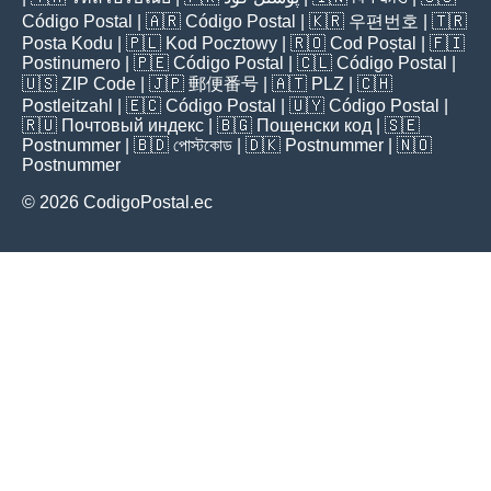
Código Postal
| 🇦🇷
Código Postal
| 🇰🇷
우편번호
| 🇹🇷
Posta Kodu
| 🇵🇱
Kod Pocztowy
| 🇷🇴
Cod Poștal
| 🇫🇮
Postinumero
| 🇵🇪
Código Postal
| 🇨🇱
Código Postal
|
🇺🇸
ZIP Code
| 🇯🇵
郵便番号
| 🇦🇹
PLZ
| 🇨🇭
Postleitzahl
| 🇪🇨
Código Postal
| 🇺🇾
Código Postal
|
🇷🇺
Почтовый индекс
| 🇧🇬
Пощенски код
| 🇸🇪
Postnummer
| 🇧🇩
পোস্টকোড
| 🇩🇰
Postnummer
| 🇳🇴
Postnummer
© 2026 CodigoPostal.ec