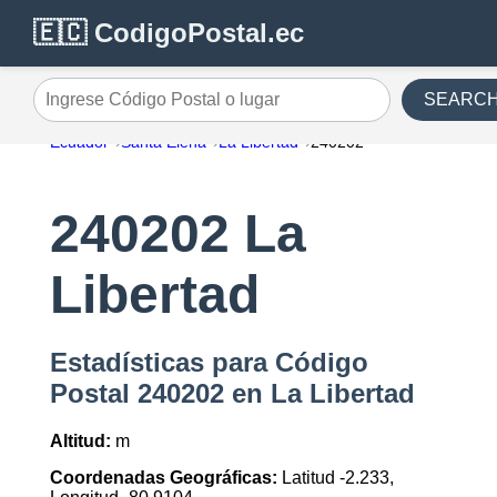
🇪🇨 CodigoPostal.ec
SEARC
Ingrese Código Postal o lugar
Ecuador
Santa Elena
La Libertad
240202
240202 La
Libertad
Estadísticas para Código
Postal 240202 en La Libertad
Altitud:
m
Coordenadas Geográficas:
Latitud -2.233,