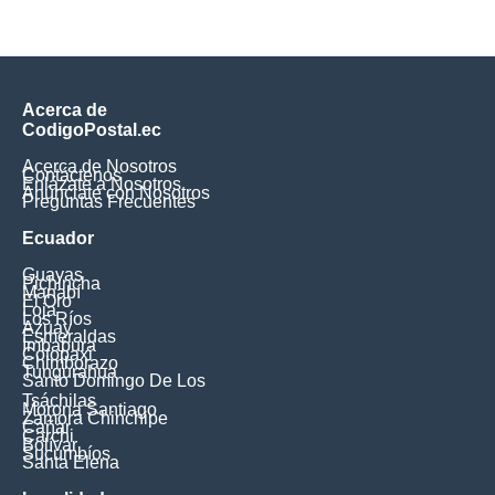
Acerca de
CodigoPostal.ec
Acerca de Nosotros
Contáctenos
Enlázate a Nosotros
Anúnciate con Nosotros
Preguntas Frecuentes
Ecuador
Guayas
Pichincha
Manabí
El Oro
Loja
Los Ríos
Azuay
Esmeraldas
Imbabura
Cotopaxi
Chimborazo
Tungurahua
Santo Domingo De Los
Tsáchilas
Morona Santiago
Zamora Chinchipe
Cañar
Carchi
Bolívar
Sucumbíos
Santa Elena