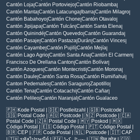
Cantón Loja
Cantón Portoviejo
Cantón Riobamba
|
|
|
Cantón Manta
Cantón Latacunga
Ibarra
Cantón Milagro
|
|
|
|
Cantón Babahoyo
Cantón Chone
Cantón Otavalo
|
|
|
Cantón Jipijapa
Cantón Tulcán
Cantón Santa Elena
|
|
|
Cantón Quinindé
Cantón Quevedo
Cantón Guaranda
|
|
|
Cantón Pasaje
Cantón Pastaza
Durán
Cantón Vinces
|
|
|
|
Cantón Cayambe
Cantón Pujilí
Cantón Mejía
|
|
|
Cantón Lago Agrio
Cantón Santa Ana
Cantón El Carmen
|
|
|
Francisco De Orellana Canton
Cantón Bolívar
|
|
Cantón Azogues
Cantón Montecristi
Cantón Morona
|
|
|
Cantón Daule
Cantón Santa Rosa
Cantón Rumiñahui
|
|
|
Canton Pedernales
Cantón Saraguro
Zapotillo
|
|
|
Cantón Tena
Cantón Cotacachi
Cantón Cañar
|
|
|
Cantón Pelileo
Cantón Naranjal
Cantón Gualaceo
|
|
🇵🇭
Kode Postal
| 🇩🇪
Postleitzahl
| 🇬🇧
Postcode
|
🇸🇬
Postal Code
| 🇦🇺
Postcode
| 🇳🇿
Postcode
| 🇨🇦
Postal Code
| 🇿🇦
Postal Code
| 🇲🇾
Poskod
| 🇲🇽
Código Postal
| 🇪🇸
Código Postal
| 🇵🇹
Código Postal
|
🇧🇷
CEP
| 🇫🇷
Code Postal
| 🇳🇱
Postcode
| 🇮🇹
CAP
| 🇹🇭
รหัสไปรษณีย์
| 🇵🇰
پوسٹل کوڈ
| 🇮🇳
पिन कोड
| 🇨🇴