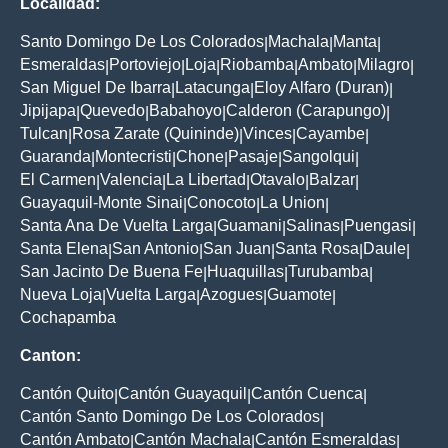
Localidad:
Santo Domingo De Los Colorados
Machala
Manta
|
|
|
Esmeraldas
Portoviejo
Loja
Riobamba
Ambato
Milagro
|
|
|
|
|
|
San Miguel De Ibarra
Latacunga
Eloy Alfaro (Duran)
|
|
|
Jipijapa
Quevedo
Babahoyo
Calderon (Carapungo)
|
|
|
|
Tulcan
Rosa Zarate (Quininde)
Vinces
Cayambe
|
|
|
|
Guaranda
Montecristi
Chone
Pasaje
Sangolqui
|
|
|
|
|
El Carmen
Valencia
La Libertad
Otavalo
Balzar
|
|
|
|
|
Guayaquil-Monte Sinai
Conocoto
La Union
|
|
|
Santa Ana De Vuelta Larga
Guamani
Salinas
Puengasi
|
|
|
|
Santa Elena
San Antonio
San Juan
Santa Rosa
Daule
|
|
|
|
|
San Jacinto De Buena Fe
Huaquillas
Turubamba
|
|
|
Nueva Loja
Vuelta Larga
Azogues
Guamote
|
|
|
|
Cochapamba
Canton:
Cantón Quito
Cantón Guayaquil
Cantón Cuenca
|
|
|
Cantón Santo Domingo De Los Colorados
|
Cantón Ambato
Cantón Machala
Cantón Esmeraldas
|
|
|