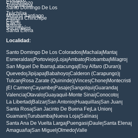
Cotopaxi
Chimborazo
Tungurahua
Santo Domingo De Los
Tsáchilas
Morona Santiago
Zamora Chinchipe
Cañar
Carchi
Bolívar
Sucumbíos
Santa Elena
Localidad:
Santo Domingo De Los Colorados
Machala
Manta
|
|
|
Esmeraldas
Portoviejo
Loja
Ambato
Riobamba
Milagro
|
|
|
|
|
|
San Miguel De Ibarra
Latacunga
Eloy Alfaro (Duran)
|
|
|
Quevedo
Jipijapa
Babahoyo
Calderon (Carapungo)
|
|
|
|
Tulcan
Rosa Zarate (Quininde)
Vinces
Chone
Montecristi
|
|
|
|
El Carmen
Cayambe
Pasaje
Sangolqui
Guaranda
|
|
|
|
|
|
Valencia
Otavalo
Guayaquil-Monte Sinai
Conocoto
|
|
|
|
La Libertad
Balzar
San Antonio
Huaquillas
San Juan
|
|
|
|
|
Santa Rosa
San Jacinto De Buena Fe
La Union
|
|
|
Guamani
Turubamba
Nueva Loja
Salinas
|
|
|
|
Santa Ana De Vuelta Larga
Puengasi
Daule
Santa Elena
|
|
|
|
Amaguaña
San Miguel
Olmedo
Valle
|
|
|