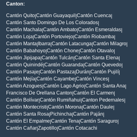
Canton:
Cantón Quito
Cantón Guayaquil
Cantón Cuenca
|
|
|
Cantón Santo Domingo De Los Colorados
|
Cantón Machala
Cantón Ambato
Cantón Esmeraldas
|
|
|
Cantón Loja
Cantón Portoviejo
Cantón Riobamba
|
|
|
Cantón Manta
Ibarra
Cantón Latacunga
Cantón Milagro
|
|
|
|
Cantón Babahoyo
Cantón Chone
Cantón Otavalo
|
|
|
Cantón Jipijapa
Cantón Tulcán
Cantón Santa Elena
|
|
|
Cantón Quinindé
Cantón Guaranda
Cantón Quevedo
|
|
|
Cantón Pasaje
Cantón Pastaza
Durán
Cantón Pujilí
|
|
|
|
Cantón Mejía
Cantón Cayambe
Cantón Vinces
|
|
|
Cantón Azogues
Cantón Lago Agrio
Cantón Santa Ana
|
|
|
Francisco De Orellana Canton
Cantón El Carmen
|
|
Cantón Bolívar
Cantón Rumiñahui
Canton Pedernales
|
|
|
Cantón Montecristi
Cantón Morona
Cantón Daule
|
|
|
Cantón Santa Rosa
Pichincha
Cantón Paján
|
|
|
Cantón El Empalme
Cantón Tena
Cantón Saraguro
|
|
|
Cantón Cañar
Zapotillo
Cantón Cotacachi
|
|