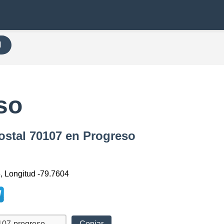
H
so
ostal 70107 en Progreso
6, Longitud -79.7604
Copiar