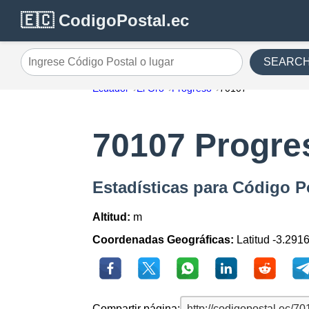
🇪🇨 CodigoPostal.ec
SEARC
Ingrese Código Postal o lugar
Ecuador
El Oro
Progreso
70107
70107 Progre
Estadísticas para Código P
Altitud:
m
Coordenadas Geográficas:
Latitud -3.291
Compartir página: