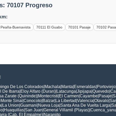
s: 70107 Progreso
 km:
Peaña-Buenavista
70111 El Guabo
70101 Pasaje
70102 Pasa
:
ingo De Los Colorados
|
Machala
|
Manta
|
Esmeraldas
|
Portoviejo
 De Ibarra
|
Eloy Alfaro (Duran)
|
Latacunga
|
Jipijapa
|
Quevedo
|
Ca
a Zarate (Quininde)
|
Montecristi
|
El Carmen
|
Cayambe
|
Pasaje
|
S
-Monte Sinai
|
Conocoto
|
Balzar
|
La Libertad
|
Valencia
|
Otavalo
|
Sa
a
|
La Union
|
Guamani
|
Nueva Loja
|
Santa Ana De Vuelta Larga
|
Sa
io
|
Huaquillas
|
San Juan
|
General Villamil (Playas)
|
Cuenca_yanu
arra (Cab. El Empalme)
|
Naranjito