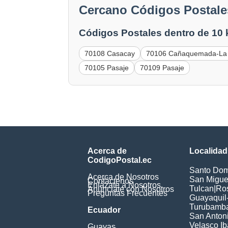
Cercano Códigos Postale
Códigos Postales dentro de 10
70108 Casacay
70106 Cañaquemada-La 
70105 Pasaje
70109 Pasaje
Acerca de
Localidad
CodigoPostal.ec
Santo Dom
Acerca de Nosotros
San Miguel
Contáctenos
Enlázate a Nosotros
Tulcan
|
Ros
Anúnciate con Nosotros
Preguntas Frecuentes
Guayaquil
Turubamb
Ecuador
San Anton
Velasco Ib
Guayas