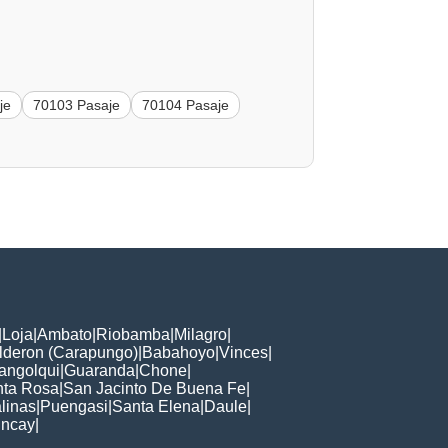
je
70103 Pasaje
70104 Pasaje
|
Loja
|
Ambato
|
Riobamba
|
Milagro
|
lderon (Carapungo)
|
Babahoyo
|
Vinces
|
angolqui
|
Guaranda
|
Chone
|
nta Rosa
|
San Jacinto De Buena Fe
|
linas
|
Puengasi
|
Santa Elena
|
Daule
|
ncay
|