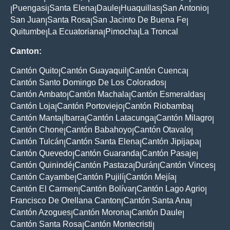
Puengasi
Santa Elena
Daule
Huaquillas
San Antonio
|
|
|
|
|
|
San Juan
Santa Rosa
San Jacinto De Buena Fe
|
|
|
Quitumbe
La Ecuatoriana
Pimocha
La Troncal
|
|
|
Canton:
Cantón Quito
Cantón Guayaquil
Cantón Cuenca
|
|
|
Cantón Santo Domingo De Los Colorados
|
Cantón Ambato
Cantón Machala
Cantón Esmeraldas
|
|
|
Cantón Loja
Cantón Portoviejo
Cantón Riobamba
|
|
|
Cantón Manta
Ibarra
Cantón Latacunga
Cantón Milagro
|
|
|
|
Cantón Chone
Cantón Babahoyo
Cantón Otavalo
|
|
|
Cantón Tulcán
Cantón Santa Elena
Cantón Jipijapa
|
|
|
Cantón Quevedo
Cantón Guaranda
Cantón Pasaje
|
|
|
Cantón Quinindé
Cantón Pastaza
Durán
Cantón Vinces
|
|
|
|
Cantón Cayambe
Cantón Pujilí
Cantón Mejía
|
|
|
Cantón El Carmen
Cantón Bolívar
Cantón Lago Agrio
|
|
|
Francisco De Orellana Canton
Cantón Santa Ana
|
|
Cantón Azogues
Cantón Morona
Cantón Daule
|
|
|
Cantón Santa Rosa
Cantón Montecristi
|
|