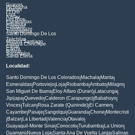
Guayas
Pichincha
Manabí
El Oro
Loja
Azuay
Los Ríos
Esmeraldas
Imbabura
Cotopaxi
Chimborazo
Tungurahua
Santo Domingo De Los
Tsáchilas
Morona Santiago
Zamora Chinchipe
Cañar
Carchi
Bolívar
Sucumbíos
Santa Elena
Localidad:
Santo Domingo De Los Colorados
Machala
Manta
|
|
|
Esmeraldas
Portoviejo
Loja
Riobamba
Ambato
Milagro
|
|
|
|
|
|
San Miguel De Ibarra
Eloy Alfaro (Duran)
Latacunga
|
|
|
Jipijapa
Quevedo
Calderon (Carapungo)
Babahoyo
|
|
|
|
Vinces
Tulcan
Rosa Zarate (Quininde)
El Carmen
|
|
|
|
Cayambe
Pasaje
Sangolqui
Guaranda
Chone
Montecristi
|
|
|
|
|
Balzar
La Libertad
Valencia
Otavalo
|
|
|
|
|
Guayaquil-Monte Sinai
Conocoto
Turubamba
La Union
|
|
|
|
Guamani
Nueva Loja
Santa Ana De Vuelta Larga
Salinas
|
|
|