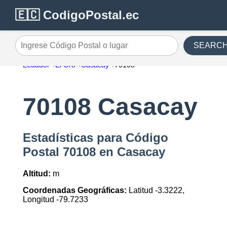
🇪🇨 CodigoPostal.ec
SEARC
Ingrese Código Postal o lugar
Ecuador
El Oro
Casacay
70108
70108 Casacay
Estadísticas para Código
Postal 70108 en Casacay
Altitud:
m
Coordenadas Geográficas:
Latitud -3.3222,
Longitud -79.7233