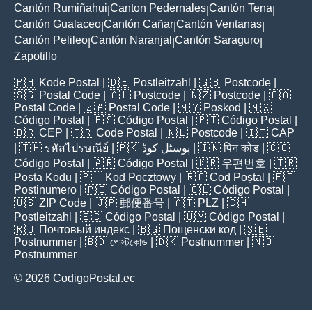
Cantón Rumiñahui
Canton Pedernales
Cantón Tena
|
|
|
Cantón Gualaceo
Cantón Cañar
Cantón Ventanas
|
|
|
Cantón Pelileo
Cantón Naranjal
Cantón Saraguro
|
|
|
Zapotillo
🇵🇭
Kode Postal
| 🇩🇪
Postleitzahl
| 🇬🇧
Postcode
|
🇸🇬
Postal Code
| 🇦🇺
Postcode
| 🇳🇿
Postcode
| 🇨🇦
Postal Code
| 🇿🇦
Postal Code
| 🇲🇾
Poskod
| 🇲🇽
Código Postal
| 🇪🇸
Código Postal
| 🇵🇹
Código Postal
|
🇧🇷
CEP
| 🇫🇷
Code Postal
| 🇳🇱
Postcode
| 🇮🇹
CAP
| 🇹🇭
รหัสไปรษณีย์
| 🇵🇰
پوسٹل کوڈ
| 🇮🇳
पिन कोड
| 🇨🇴
Código Postal
| 🇦🇷
Código Postal
| 🇰🇷
우편번호
| 🇹🇷
Posta Kodu
| 🇵🇱
Kod Pocztowy
| 🇷🇴
Cod Poștal
| 🇫🇮
Postinumero
| 🇵🇪
Código Postal
| 🇨🇱
Código Postal
|
🇺🇸
ZIP Code
| 🇯🇵
郵便番号
| 🇦🇹
PLZ
| 🇨🇭
Postleitzahl
| 🇪🇨
Código Postal
| 🇺🇾
Código Postal
|
🇷🇺
Почтовый индекс
| 🇧🇬
Пощенски код
| 🇸🇪
Postnummer
| 🇧🇩
পোস্টকোড
| 🇩🇰
Postnummer
| 🇳🇴
Postnummer
© 2026 CodigoPostal.ec