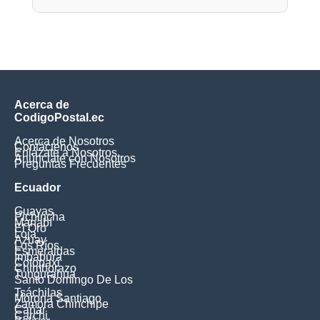
Acerca de
CodigoPostal.ec
Acerca de Nosotros
Contáctenos
Enlázate a Nosotros
Anúnciate con Nosotros
Preguntas Frecuentes
Ecuador
Guayas
Pichincha
Manabí
El Oro
Loja
Azuay
Los Ríos
Esmeraldas
Imbabura
Cotopaxi
Chimborazo
Tungurahua
Santo Domingo De Los
Tsáchilas
Morona Santiago
Zamora Chinchipe
Cañar
Carchi