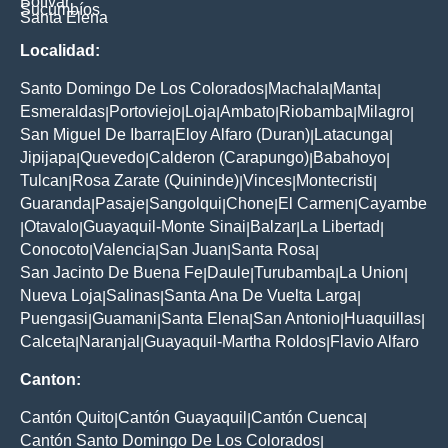
Bolívar
Sucumbíos
Santa Elena
Localidad:
Santo Domingo De Los Colorados
Machala
Manta
|
|
|
Esmeraldas
Portoviejo
Loja
Ambato
Riobamba
Milagro
|
|
|
|
|
|
San Miguel De Ibarra
Eloy Alfaro (Duran)
Latacunga
|
|
|
Jipijapa
Quevedo
Calderon (Carapungo)
Babahoyo
|
|
|
|
Tulcan
Rosa Zarate (Quininde)
Vinces
Montecristi
|
|
|
|
Guaranda
Pasaje
Sangolqui
Chone
El Carmen
Cayambe
|
|
|
|
|
Otavalo
Guayaquil-Monte Sinai
Balzar
La Libertad
|
|
|
|
|
Conocoto
Valencia
San Juan
Santa Rosa
|
|
|
|
San Jacinto De Buena Fe
Daule
Turubamba
La Union
|
|
|
|
Nueva Loja
Salinas
Santa Ana De Vuelta Larga
|
|
|
Puengasi
Guamani
Santa Elena
San Antonio
Huaquillas
|
|
|
|
|
Calceta
Naranjal
Guayaquil-Martha Roldos
Flavio Alfaro
|
|
|
Canton:
Cantón Quito
Cantón Guayaquil
Cantón Cuenca
|
|
|
Cantón Santo Domingo De Los Colorados
|