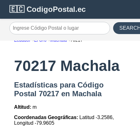
🇪🇨 CodigoPostal.ec
SEARC
Ingrese Código Postal o lugar
Ecuador
El Oro
Machala
70217
70217 Machala
Estadísticas para Código
Postal 70217 en Machala
Altitud:
m
Coordenadas Geográficas:
Latitud -3.2586,
Longitud -79.9605