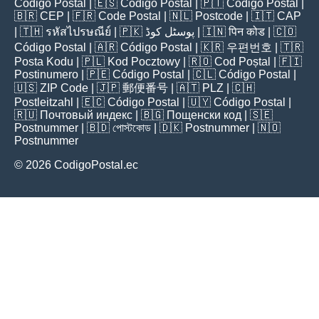
Código Postal
| 🇪🇸
Código Postal
| 🇵🇹
Código Postal
|
🇧🇷
CEP
| 🇫🇷
Code Postal
| 🇳🇱
Postcode
| 🇮🇹
CAP
| 🇹🇭
รหัสไปรษณีย์
| 🇵🇰
پوسٹل کوڈ
| 🇮🇳
पिन कोड
| 🇨🇴
Código Postal
| 🇦🇷
Código Postal
| 🇰🇷
우편번호
| 🇹🇷
Posta Kodu
| 🇵🇱
Kod Pocztowy
| 🇷🇴
Cod Poștal
| 🇫🇮
Postinumero
| 🇵🇪
Código Postal
| 🇨🇱
Código Postal
|
🇺🇸
ZIP Code
| 🇯🇵
郵便番号
| 🇦🇹
PLZ
| 🇨🇭
Postleitzahl
| 🇪🇨
Código Postal
| 🇺🇾
Código Postal
|
🇷🇺
Почтовый индекс
| 🇧🇬
Пощенски код
| 🇸🇪
Postnummer
| 🇧🇩
পোস্টকোড
| 🇩🇰
Postnummer
| 🇳🇴
Postnummer
© 2026 CodigoPostal.ec