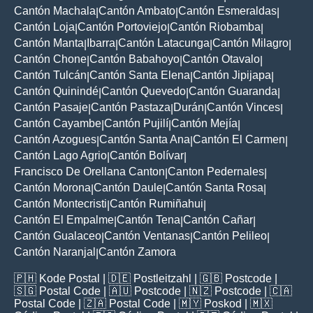
Cantón Machala
Cantón Ambato
Cantón Esmeraldas
|
|
|
Cantón Loja
Cantón Portoviejo
Cantón Riobamba
|
|
|
Cantón Manta
Ibarra
Cantón Latacunga
Cantón Milagro
|
|
|
|
Cantón Chone
Cantón Babahoyo
Cantón Otavalo
|
|
|
Cantón Tulcán
Cantón Santa Elena
Cantón Jipijapa
|
|
|
Cantón Quinindé
Cantón Quevedo
Cantón Guaranda
|
|
|
Cantón Pasaje
Cantón Pastaza
Durán
Cantón Vinces
|
|
|
|
Cantón Cayambe
Cantón Pujilí
Cantón Mejía
|
|
|
Cantón Azogues
Cantón Santa Ana
Cantón El Carmen
|
|
|
Cantón Lago Agrio
Cantón Bolívar
|
|
Francisco De Orellana Canton
Canton Pedernales
|
|
Cantón Morona
Cantón Daule
Cantón Santa Rosa
|
|
|
Cantón Montecristi
Cantón Rumiñahui
|
|
Cantón El Empalme
Cantón Tena
Cantón Cañar
|
|
|
Cantón Gualaceo
Cantón Ventanas
Cantón Pelileo
|
|
|
Cantón Naranjal
Cantón Zamora
|
🇵🇭
Kode Postal
| 🇩🇪
Postleitzahl
| 🇬🇧
Postcode
|
🇸🇬
Postal Code
| 🇦🇺
Postcode
| 🇳🇿
Postcode
| 🇨🇦
Postal Code
| 🇿🇦
Postal Code
| 🇲🇾
Poskod
| 🇲🇽