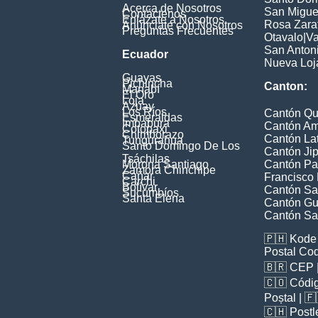
Acerca de Nosotros
San Miguel
Contáctenos
Enlázate a Nosotros
Rosa Zarat
Anúnciate con Nosotros
Preguntas Frecuentes
Otavalo
|
Va
San Anton
Ecuador
Nueva Loj
Guayas
Pichincha
Canton:
Manabí
El Oro
Loja
Azuay
Los Ríos
Cantón Qu
Esmeraldas
Imbabura
Cantón A
Cotopaxi
Chimborazo
Cantón La
Tungurahua
Santo Domingo De Los
Cantón Jip
Tsáchilas
Morona Santiago
Cantón Pa
Zamora Chinchipe
Cañar
Francisco
Carchi
Bolívar
Cantón Sa
Sucumbíos
Santa Elena
Cantón Gu
Cantón Sa
🇵🇭
Kode 
Postal Co
🇧🇷
CEP
🇨🇴
Códig
Poștal
| 
🇨🇭
Postl