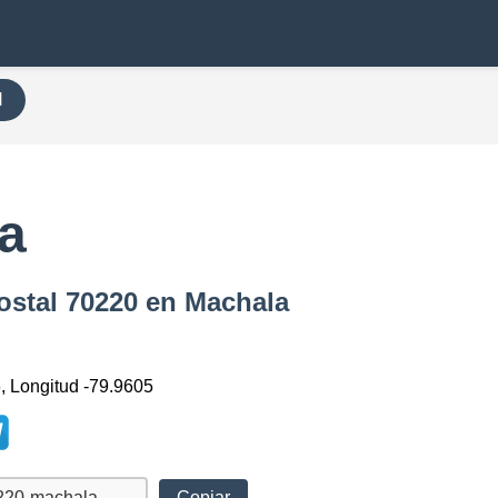
H
a
ostal 70220 en Machala
6, Longitud -79.9605
Copiar