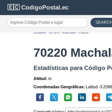
🇪🇨 CodigoPostal.ec
SEARC
Ingrese Código Postal o lugar
Ecuador
El Oro
Machala
70220
70220 Machal
Estadísticas para Código P
Altitud:
m
Coordenadas Geográficas:
Latitud -3.258
Compartir página: