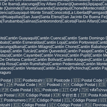
 De Ibarra
|
Latacunga
|
Eloy Alfaro (Duran)
|
Quevedo
|
Jipijapa
|
Ca
e (Quininde)
|
Tulcan
|
Guaranda
|
Sangolqui
|
Chone
|
Montecristi
|
E
lencia
|
Guayaquil-Monte Sinai
|
Conocoto
|
La Libertad
|
Puengasi
|
io
|
Huaquillas
|
San Juan
|
Santa Elena
|
San Jacinto De Buena Fe
|
a
|
Turubamba
|
Salinas
|
Samborondon
|
Calceta
|
Flavio Alfaro
|
Colo
ito
|
Cantón Guayaquil
|
Cantón Cuenca
|
Cantón Santo Domingo 
mbato
|
Cantón Esmeraldas
|
Cantón Loja
|
Cantón Portoviejo
|
Cant
tacunga
|
Ibarra
|
Cantón Milagro
|
Cantón Chone
|
Cantón Babahoy
ijapa
|
Cantón Tulcán
|
Cantón Quevedo
|
Cantón Pasaje
|
Cantón Q
staza
|
Cantón Cayambe
|
Cantón Vinces
|
Cantón Pujilí
|
Cantón Me
 De Orellana Canton
|
Cantón Bolívar
|
Cantón Azogues
|
Cantón La
nta Rosa
|
Cantón Rumiñahui
|
Canton Pedernales
|
Cantón Montec
alaceo
|
Cantón Ventanas
|
Cantón Zamora
|
Pichincha
|
Cantón Pa
raguro
Postal
| 🇩🇪
Postleitzahl
| 🇬🇧
Postcode
| 🇸🇬
Postal Code
| 
de
| 🇿🇦
Postal Code
| 🇲🇾
Poskod
| 🇲🇽
Código Postal
| 🇪🇸
| 🇫🇷
Code Postal
| 🇳🇱
Postcode
| 🇮🇹
CAP
| 🇹🇭
รหัสไปรษณ
o Postal
| 🇦🇷
Código Postal
| 🇰🇷
우편번호
| 🇹🇷
Posta Kod
🇮
Postinumero
| 🇵🇪
Código Postal
| 🇨🇱
Código Postal
| 🇺
eitzahl
| 🇪🇨
Código Postal
| 🇺🇾
Código Postal
| 🇷🇺
Почтов