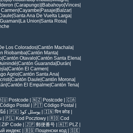
lderon (Carapungo)
|
Babahoyo
|
Vinces
|
l Carmen
|
Cayambe
|
Pasaje
|
Balzar
|
Daule
|
Santa Ana De Vuelta Larga
|
Guamani
|
La Union
|
Santa Rosa
|
nche
De Los Colorados
|
Cantón Machala
|
ón Riobamba
|
Cantón Manta
|
o
|
Cantón Otavalo
|
Cantón Santa Elena
|
uinindé
|
Cantón Guaranda
|
Durán
|
jía
|
Cantón El Carmen
|
go Agrio
|
Cantón Santa Ana
|
risti
|
Cantón Daule
|
Cantón Morona
|
ján
|
Cantón El Empalme
|
Cantón Tena
|
🇦🇺
Postcode
| 🇳🇿
Postcode
| 🇨🇦
Código Postal
| 🇵🇹
Código Postal
|
ีย์
| 🇵🇰
پوسٹل کوڈ
| 🇮🇳
पिन कोड
|
u
| 🇵🇱
Kod Pocztowy
| 🇷🇴
Cod

ZIP Code
| 🇯🇵
郵便番号
| 🇦🇹
PLZ
|
ый индекс
| 🇧🇬
Пощенски код
| 🇸🇪