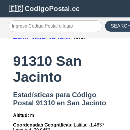
🇪🇨 CodigoPostal.ec
SEARC
Ingrese Código Postal o lugar
Ecuador
Guayas
San Jacinto
91310
91310 San
Jacinto
Estadísticas para Código
Postal 91310 en San Jacinto
Altitud:
m
Coordenadas Geográficas:
Latitud -1.4637,