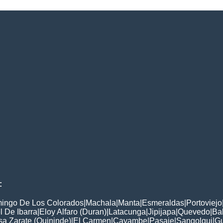
:
ingo De Los Colorados
|
Machala
|
Manta
|
Esmeraldas
|
Portoviejo
 De Ibarra
|
Eloy Alfaro (Duran)
|
Latacunga
|
Jipijapa
|
Quevedo
|
Ba
a Zarate (Quininde)
|
El Carmen
|
Cayambe
|
Pasaje
|
Sangolqui
|
G