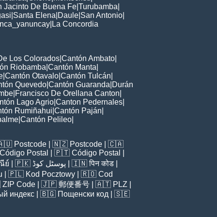
 Jacinto De Buena Fe
|
Turubamba
|
asi
|
Santa Elena
|
Daule
|
San Antonio
|
nca_yanuncay
|
La Concordia
De Los Colorados
|
Cantón Ambato
|
ón Riobamba
|
Cantón Manta
|
e
|
Cantón Otavalo
|
Cantón Tulcán
|
ntón Quevedo
|
Cantón Guaranda
|
Durán
ambe
|
Francisco De Orellana Canton
|
ntón Lago Agrio
|
Canton Pedernales
|
tón Rumiñahui
|
Cantón Paján
|
palme
|
Cantón Pelileo
|
🇦🇺
Postcode
| 🇳🇿
Postcode
| 🇨🇦
Código Postal
| 🇵🇹
Código Postal
|
ีย์
| 🇵🇰
پوسٹل کوڈ
| 🇮🇳
पिन कोड
|
u
| 🇵🇱
Kod Pocztowy
| 🇷🇴
Cod

ZIP Code
| 🇯🇵
郵便番号
| 🇦🇹
PLZ
|
ый индекс
| 🇧🇬
Пощенски код
| 🇸🇪