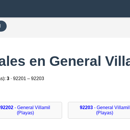
H
les en General Vill
as):
3
· 92201 – 92203
92202
- General Villamil
92203
- General Villamil
(Playas)
(Playas)