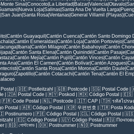
-Monte Sinai
|
Conocoto
|
La Libertad
|
Balzar
|
Valencia
|
Otavalo
|
San
Guamani
|
Nueva Loja
|
Salinas
|
Santa Ana De Vuelta Larga
|
Pueng
s
|
San Juan
|
Santa Rosa
|
Ventanas
|
General Villamil (Playas)
|
Cue
ito
|
Cantón Guayaquil
|
Cantón Cuenca
|
Cantón Santo Domingo 
chala
|
Cantón Esmeraldas
|
Cantón Loja
|
Cantón Portoviejo
|
Cant
tacunga
|
Ibarra
|
Cantón Milagro
|
Cantón Babahoyo
|
Cantón Chon
ijapa
|
Cantón Santa Elena
|
Cantón Quinindé
|
Cantón Pasaje
|
Ca
astaza
|
Cantón Mejía
|
Cantón Pujilí
|
Cantón Vinces
|
Cantón Cay
nta Ana
|
Cantón El Carmen
|
Cantón Bolívar
|
Cantón Azogues
|
Ca
tecristi
|
Cantón Santa Rosa
|
Cantón Morona
|
Cantón Daule
|
Can
raguro
|
Zapotillo
|
Cantón Cotacachi
|
Cantón Tena
|
Cantón El Em
alaceo
Postal
| 🇩🇪
Postleitzahl
| 🇬🇧
Postcode
| 🇸🇬
Postal Code
| 
de
| 🇿🇦
Postal Code
| 🇲🇾
Poskod
| 🇲🇽
Código Postal
| 🇪🇸
| 🇫🇷
Code Postal
| 🇳🇱
Postcode
| 🇮🇹
CAP
| 🇹🇭
รหัสไปรษณ
o Postal
| 🇦🇷
Código Postal
| 🇰🇷
우편번호
| 🇹🇷
Posta Kod
🇮
Postinumero
| 🇵🇪
Código Postal
| 🇨🇱
Código Postal
| 🇺
eitzahl
| 🇪🇨
Código Postal
| 🇺🇾
Código Postal
| 🇷🇺
Почтов
er
| 🇧🇩
পোস্টকোড
| 🇩🇰
Postnummer
| 🇳🇴
Postnummer