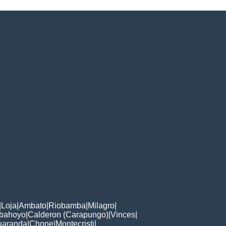
|
Loja
|
Ambato
|
Riobamba
|
Milagro
|
bahoyo
|
Calderon (Carapungo)
|
Vinces
|
uaranda
|
Chone
|
Montecristi
|