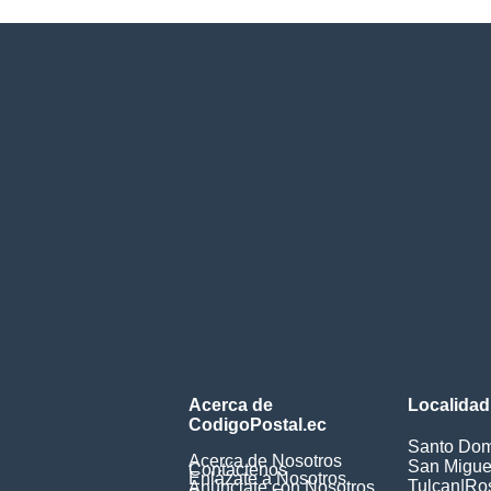
Acerca de
Localidad
CodigoPostal.ec
Santo Dom
Acerca de Nosotros
San Miguel
Contáctenos
Enlázate a Nosotros
Tulcan
|
Ros
Anúnciate con Nosotros