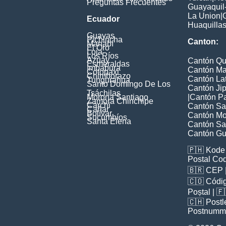
Preguntas Frecuentes
Guayaquil
La Union
|
Ecuador
Huaquilla
Guayas
Pichincha
Canton:
Manabí
El Oro
Loja
Los Ríos
Azuay
Cantón Qu
Esmeraldas
Imbabura
Cantón Ma
Cotopaxi
Chimborazo
Cantón La
Tungurahua
Santo Domingo De Los
Cantón Jip
Tsáchilas
Morona Santiago
|
Cantón P
Zamora Chinchipe
Carchi
Cantón Sa
Cañar
Bolívar
Cantón Mon
Sucumbíos
Santa Elena
Cantón Sa
Cantón Gu
🇵🇭
Kode 
Postal Co
🇧🇷
CEP
🇨🇴
Códig
Poștal
| 
🇨🇭
Postl
Postnumm