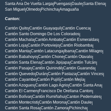
Santa Ana De Vuelta Larga
Puengasi
Daule
Santa Elena
|
|
|
|
San Miguel
Olmedo
Pichincha
Amaguaña
|
|
|
Canton:
Cantón Quito
Cantón Guayaquil
Cantón Cuenca
|
|
|
Cantón Santo Domingo De Los Colorados
|
Cantón Machala
Cantón Ambato
Cantón Esmeraldas
|
|
|
Cantón Loja
Cantón Portoviejo
Cantón Riobamba
|
|
|
Cantón Manta
Cantón Latacunga
Ibarra
Cantón Milagro
|
|
|
|
Cantón Babahoyo
Cantón Chone
Cantón Otavalo
|
|
|
Cantón Santa Elena
Cantón Jipijapa
Cantón Tulcán
|
|
|
Cantón Pasaje
Cantón Quinindé
Cantón Guaranda
|
|
|
Cantón Quevedo
Durán
Cantón Pastaza
Cantón Vinces
|
|
|
|
Cantón Cayambe
Cantón Pujilí
Cantón Mejía
|
|
|
Cantón Azogues
Cantón Lago Agrio
Cantón Santa Ana
|
|
|
Cantón El Carmen
Francisco De Orellana Canton
|
|
Cantón Bolívar
Cantón Rumiñahui
Canton Pedernales
|
|
|
Cantón Montecristi
Cantón Morona
Cantón Daule
|
|
|
Cantón Santa Rosa
Cantón Zamora
Pichincha
|
|
|