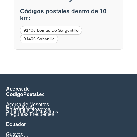
Códigos postales dentro de 10
km:
91405 Lomas De Sargentillo
91406 Sabanilla
Acerca de
CodigoPostal.ec
Acerca de Nosotros
Contáctenos
Enlázate a Nosotros
Anúnciate con Nosotros
Preguntas Frecuentes
Ecuador
Guayas
Pichincha