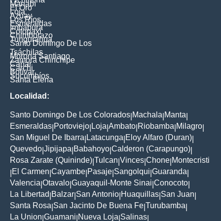
Manabí
El Oro
Loja
Azuay
Los Ríos
Esmeraldas
Imbabura
Cotopaxi
Chimborazo
Tungurahua
Santo Domingo De Los
Tsáchilas
Morona Santiago
Zamora Chinchipe
Cañar
Carchi
Bolívar
Sucumbíos
Santa Elena
Localidad:
Santo Domingo De Los Colorados
Machala
Manta
|
|
|
Esmeraldas
Portoviejo
Loja
Ambato
Riobamba
Milagro
|
|
|
|
|
|
San Miguel De Ibarra
Latacunga
Eloy Alfaro (Duran)
|
|
|
Quevedo
Jipijapa
Babahoyo
Calderon (Carapungo)
|
|
|
|
Rosa Zarate (Quininde)
Tulcan
Vinces
Chone
Montecristi
|
|
|
|
El Carmen
Cayambe
Pasaje
Sangolqui
Guaranda
|
|
|
|
|
|
Valencia
Otavalo
Guayaquil-Monte Sinai
Conocoto
|
|
|
|
La Libertad
Balzar
San Antonio
Huaquillas
San Juan
|
|
|
|
|
Santa Rosa
San Jacinto De Buena Fe
Turubamba
|
|
|
La Union
Guamani
Nueva Loja
Salinas
|
|
|
|