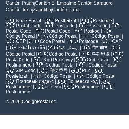
Cantón Paján
Cantón El Empalme
Cantón Saraguro
|
|
|
Cantón Tena
Zapotillo
Cantón Cañar
|
|
🇵🇭
Kode Postal
| 🇩🇪
Postleitzahl
| 🇬🇧
Postcode
|
🇸🇬
Postal Code
| 🇦🇺
Postcode
| 🇳🇿
Postcode
| 🇨🇦
Postal Code
| 🇿🇦
Postal Code
| 🇲🇾
Poskod
| 🇲🇽
Código Postal
| 🇪🇸
Código Postal
| 🇵🇹
Código Postal
|
🇧🇷
CEP
| 🇫🇷
Code Postal
| 🇳🇱
Postcode
| 🇮🇹
CAP
| 🇹🇭
รหัสไปรษณีย์
| 🇵🇰
پوسٹل کوڈ
| 🇮🇳
पिन कोड
| 🇨🇴
Código Postal
| 🇦🇷
Código Postal
| 🇰🇷
우편번호
| 🇹🇷
Posta Kodu
| 🇵🇱
Kod Pocztowy
| 🇷🇴
Cod Poștal
| 🇫🇮
Postinumero
| 🇵🇪
Código Postal
| 🇨🇱
Código Postal
|
🇺🇸
ZIP Code
| 🇯🇵
郵便番号
| 🇦🇹
PLZ
| 🇨🇭
Postleitzahl
| 🇪🇨
Código Postal
| 🇺🇾
Código Postal
|
🇷🇺
Почтовый индекс
| 🇧🇬
Пощенски код
| 🇸🇪
Postnummer
| 🇧🇩
পোস্টকোড
| 🇩🇰
Postnummer
| 🇳🇴
Postnummer
© 2026 CodigoPostal.ec