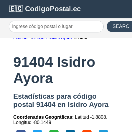
🇪🇨 CodigoPostal.ec
SEARC
Ingrese código postal o lugar
Ecuador
Guayas
Isidro Ayora
91404
91404 Isidro
Ayora
Estadísticas para código
postal 91404 en Isidro Ayora
Coordenadas Geográficas:
Latitud -1.8808,
Longitud -80.1449