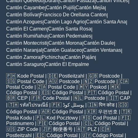
Cantón Quevedo
Durán
Cantón Pastaza
Cantón Vinces
|
|
|
|
Cantón Cayambe
Cantón Pujilí
Cantón Mejía
|
|
|
Cantón Bolívar
Francisco De Orellana Canton
|
|
Cantón Azogues
Cantón Lago Agrio
Cantón Santa Ana
|
|
|
Cantón El Carmen
Cantón Santa Rosa
|
|
Cantón Rumiñahui
Canton Pedernales
|
|
Cantón Montecristi
Cantón Morona
Cantón Daule
|
|
|
Cantón Naranjal
Cantón Gualaceo
Cantón Ventanas
|
|
|
Cantón Zamora
Pichincha
Cantón Paján
|
|
|
Cantón Saraguro
Cantón El Empalme
|
🇵🇭
Kode Postal
| 🇩🇪
Postleitzahl
| 🇬🇧
Postcode
|
🇸🇬
Postal Code
| 🇦🇺
Postcode
| 🇳🇿
Postcode
| 🇨🇦
Postal Code
| 🇿🇦
Postal Code
| 🇲🇾
Poskod
| 🇲🇽
Código Postal
| 🇪🇸
Código Postal
| 🇵🇹
Código Postal
|
🇧🇷
CEP
| 🇫🇷
Code Postal
| 🇳🇱
Postcode
| 🇮🇹
CAP
| 🇹🇭
รหัสไปรษณีย์
| 🇵🇰
پوسٹل کوڈ
| 🇮🇳
पिन कोड
| 🇨🇴
Código Postal
| 🇦🇷
Código Postal
| 🇰🇷
우편번호
| 🇹🇷
Posta Kodu
| 🇵🇱
Kod Pocztowy
| 🇷🇴
Cod Poștal
| 🇫🇮
Postinumero
| 🇵🇪
Código Postal
| 🇨🇱
Código Postal
|
🇺🇸
ZIP Code
| 🇯🇵
郵便番号
| 🇦🇹
PLZ
| 🇨🇭
Postleitzahl
| 🇪🇨
Código Postal
| 🇺🇾
Código Postal
|