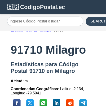
🇪🇨 CodigoPostal.ec
SEARC
Ingrese Código Postal o lugar
Ecuador
Guayas
Milagro
91710
91710 Milagro
Estadísticas para Código
Postal 91710 en Milagro
Altitud:
m
Coordenadas Geográficas:
Latitud -2.134,
Longitud -79.5941