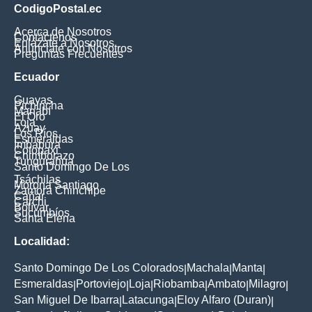
CodigoPostal.ec
Acerca de Nosotros
Contáctenos
Enlázate a Nosotros
Anúnciate con Nosotros
Preguntas Frecuentes
Ecuador
Guayas
Pichincha
Manabí
El Oro
Loja
Azuay
Los Ríos
Esmeraldas
Imbabura
Cotopaxi
Chimborazo
Tungurahua
Santo Domingo De Los
Tsáchilas
Morona Santiago
Zamora Chinchipe
Cañar
Carchi
Bolívar
Sucumbíos
Santa Elena
Localidad:
Santo Domingo De Los Colorados
Machala
Manta
|
|
|
Esmeraldas
Portoviejo
Loja
Riobamba
Ambato
Milagro
|
|
|
|
|
|
San Miguel De Ibarra
Latacunga
Eloy Alfaro (Duran)
|
|
|