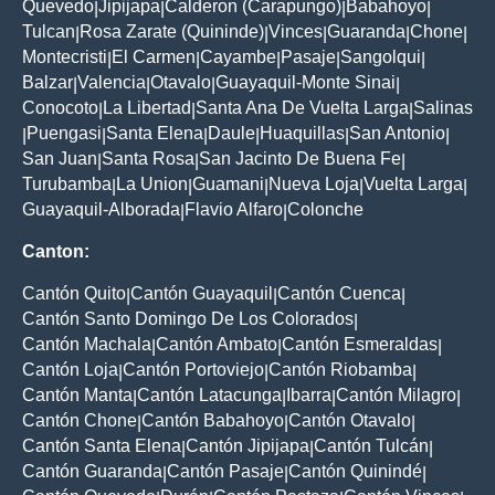
Quevedo
Jipijapa
Calderon (Carapungo)
Babahoyo
|
|
|
|
Tulcan
Rosa Zarate (Quininde)
Vinces
Guaranda
Chone
|
|
|
|
|
Montecristi
El Carmen
Cayambe
Pasaje
Sangolqui
|
|
|
|
|
Balzar
Valencia
Otavalo
Guayaquil-Monte Sinai
|
|
|
|
Conocoto
La Libertad
Santa Ana De Vuelta Larga
Salinas
|
|
|
Puengasi
Santa Elena
Daule
Huaquillas
San Antonio
|
|
|
|
|
|
San Juan
Santa Rosa
San Jacinto De Buena Fe
|
|
|
Turubamba
La Union
Guamani
Nueva Loja
Vuelta Larga
|
|
|
|
|
Guayaquil-Alborada
Flavio Alfaro
Colonche
|
|
Canton:
Cantón Quito
Cantón Guayaquil
Cantón Cuenca
|
|
|
Cantón Santo Domingo De Los Colorados
|
Cantón Machala
Cantón Ambato
Cantón Esmeraldas
|
|
|
Cantón Loja
Cantón Portoviejo
Cantón Riobamba
|
|
|
Cantón Manta
Cantón Latacunga
Ibarra
Cantón Milagro
|
|
|
|
Cantón Chone
Cantón Babahoyo
Cantón Otavalo
|
|
|
Cantón Santa Elena
Cantón Jipijapa
Cantón Tulcán
|
|
|
Cantón Guaranda
Cantón Pasaje
Cantón Quinindé
|
|
|