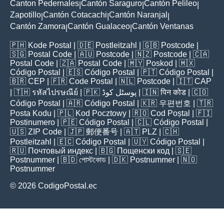
Canton Pedernales
Cantón Saraguro
Cantón Pelileo
|
|
|
Zapotillo
Cantón Cotacachi
Cantón Naranjal
|
|
|
Cantón Zamora
Cantón Gualaceo
Cantón Ventanas
|
|
🇵🇭
Kode Postal
| 🇩🇪
Postleitzahl
| 🇬🇧
Postcode
|
🇸🇬
Postal Code
| 🇦🇺
Postcode
| 🇳🇿
Postcode
| 🇨🇦
Postal Code
| 🇿🇦
Postal Code
| 🇲🇾
Poskod
| 🇲🇽
Código Postal
| 🇪🇸
Código Postal
| 🇵🇹
Código Postal
|
🇧🇷
CEP
| 🇫🇷
Code Postal
| 🇳🇱
Postcode
| 🇮🇹
CAP
| 🇹🇭
รหัสไปรษณีย์
| 🇵🇰
پوسٹل کوڈ
| 🇮🇳
पिन कोड
| 🇨🇴
Código Postal
| 🇦🇷
Código Postal
| 🇰🇷
우편번호
| 🇹🇷
Posta Kodu
| 🇵🇱
Kod Pocztowy
| 🇷🇴
Cod Poștal
| 🇫🇮
Postinumero
| 🇵🇪
Código Postal
| 🇨🇱
Código Postal
|
🇺🇸
ZIP Code
| 🇯🇵
郵便番号
| 🇦🇹
PLZ
| 🇨🇭
Postleitzahl
| 🇪🇨
Código Postal
| 🇺🇾
Código Postal
|
🇷🇺
Почтовый индекс
| 🇧🇬
Пощенски код
| 🇸🇪
Postnummer
| 🇧🇩
পোস্টকোড
| 🇩🇰
Postnummer
| 🇳🇴
Postnummer
© 2026 CodigoPostal.ec