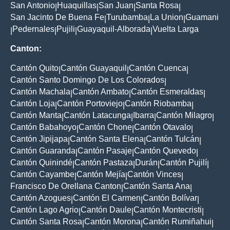
San Antonio
Huaquillas
San Juan
Santa Rosa
|
|
|
|
San Jacinto De Buena Fe
Turubamba
La Union
Guamani
|
|
|
Pedernales
Pujili
Guayaquil-Alborada
Vuelta Larga
|
|
|
|
Canton:
Cantón Quito
Cantón Guayaquil
Cantón Cuenca
|
|
|
Cantón Santo Domingo De Los Colorados
|
Cantón Machala
Cantón Ambato
Cantón Esmeraldas
|
|
|
Cantón Loja
Cantón Portoviejo
Cantón Riobamba
|
|
|
Cantón Manta
Cantón Latacunga
Ibarra
Cantón Milagro
|
|
|
|
Cantón Babahoyo
Cantón Chone
Cantón Otavalo
|
|
|
Cantón Jipijapa
Cantón Santa Elena
Cantón Tulcán
|
|
|
Cantón Guaranda
Cantón Pasaje
Cantón Quevedo
|
|
|
Cantón Quinindé
Cantón Pastaza
Durán
Cantón Pujilí
|
|
|
|
Cantón Cayambe
Cantón Mejía
Cantón Vinces
|
|
|
Francisco De Orellana Canton
Cantón Santa Ana
|
|
Cantón Azogues
Cantón El Carmen
Cantón Bolívar
|
|
|
Cantón Lago Agrio
Cantón Daule
Cantón Montecristi
|
|
|
Cantón Santa Rosa
Cantón Morona
Cantón Rumiñahui
|
|
|