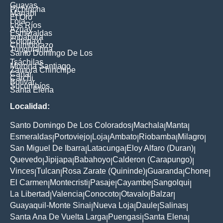
Guayas
Pichincha
Manabí
El Oro
Loja
Los Ríos
Azuay
Esmeraldas
Imbabura
Cotopaxi
Chimborazo
Tungurahua
Santo Domingo De Los
Tsáchilas
Morona Santiago
Zamora Chinchipe
Cañar
Carchi
Bolívar
Sucumbíos
Santa Elena
Localidad:
Santo Domingo De Los Colorados
Machala
Manta
|
|
|
Esmeraldas
Portoviejo
Loja
Ambato
Riobamba
Milagro
|
|
|
|
|
|
San Miguel De Ibarra
Latacunga
Eloy Alfaro (Duran)
|
|
|
Quevedo
Jipijapa
Babahoyo
Calderon (Carapungo)
|
|
|
|
Vinces
Tulcan
Rosa Zarate (Quininde)
Guaranda
Chone
|
|
|
|
|
El Carmen
Montecristi
Pasaje
Cayambe
Sangolqui
|
|
|
|
|
La Libertad
Valencia
Conocoto
Otavalo
Balzar
|
|
|
|
|
Guayaquil-Monte Sinai
Nueva Loja
Daule
Salinas
|
|
|
|
Santa Ana De Vuelta Larga
Puengasi
Santa Elena
|
|
|