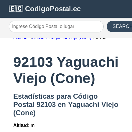
🇪🇨 CodigoPostal.ec
SEARC
Ingrese Código Postal o lugar
Ecuador
Guayas
Yaguachi Viejo (Cone)
92103
92103 Yaguachi
Viejo (Cone)
Estadísticas para Código
Postal 92103 en Yaguachi Viejo
(Cone)
Altitud:
m