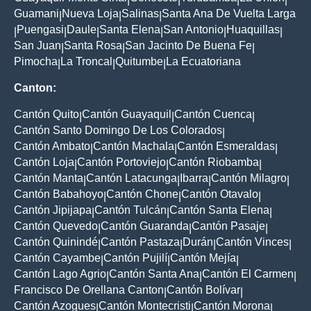
Guamani
Nueva Loja
Salinas
Santa Ana De Vuelta Larga
|
|
|
Puengasi
Daule
Santa Elena
San Antonio
Huaquillas
|
|
|
|
|
|
San Juan
Santa Rosa
San Jacinto De Buena Fe
|
|
|
Pimocha
La Troncal
Quitumbe
La Ecuatoriana
|
|
|
Canton:
Cantón Quito
Cantón Guayaquil
Cantón Cuenca
|
|
|
Cantón Santo Domingo De Los Colorados
|
Cantón Ambato
Cantón Machala
Cantón Esmeraldas
|
|
|
Cantón Loja
Cantón Portoviejo
Cantón Riobamba
|
|
|
Cantón Manta
Cantón Latacunga
Ibarra
Cantón Milagro
|
|
|
|
Cantón Babahoyo
Cantón Chone
Cantón Otavalo
|
|
|
Cantón Jipijapa
Cantón Tulcán
Cantón Santa Elena
|
|
|
Cantón Quevedo
Cantón Guaranda
Cantón Pasaje
|
|
|
Cantón Quinindé
Cantón Pastaza
Durán
Cantón Vinces
|
|
|
|
Cantón Cayambe
Cantón Pujilí
Cantón Mejía
|
|
|
Cantón Lago Agrio
Cantón Santa Ana
Cantón El Carmen
|
|
|
Francisco De Orellana Canton
Cantón Bolívar
|
|
Cantón Azogues
Cantón Montecristi
Cantón Morona
|
|
|