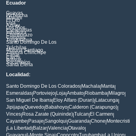
Ecuador
Guayas
Pichincha
Manabí
El Oro
Loja
Azuay
Los Ríos
Esmeraldas
Imbabura
Chimborazo
Cotopaxi
Tungurahua
Santo Domingo De Los
Tsáchilas
Morona Santiago
Zamora Chinchipe
Cañar
Carchi
Bolívar
Sucumbíos
Santa Elena
Localidad:
Santo Domingo De Los Colorados
Machala
Manta
|
|
|
Esmeraldas
Portoviejo
Loja
Ambato
Riobamba
Milagro
|
|
|
|
|
|
San Miguel De Ibarra
Eloy Alfaro (Duran)
Latacunga
|
|
|
Jipijapa
Quevedo
Babahoyo
Calderon (Carapungo)
|
|
|
|
Vinces
Rosa Zarate (Quininde)
Tulcan
El Carmen
|
|
|
|
Cayambe
Pasaje
Sangolqui
Guaranda
Chone
Montecristi
|
|
|
|
|
La Libertad
Balzar
Valencia
Otavalo
|
|
|
|
|
Guayaquil-Monte Sinai
Conocoto
Turubamba
La Union
|
|
|
|