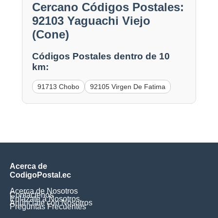
Cercano Códigos Postales:
92103 Yaguachi Viejo
(Cone)
Códigos Postales dentro de 10
km:
91713 Chobo
92105 Virgen De Fatima
Acerca de
CodigoPostal.ec
Acerca de Nosotros
Contáctenos
Enlázate a Nosotros
Anúnciate con Nosotros
Preguntas Frecuentes