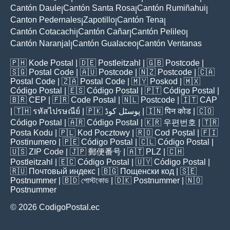
Cantón Daule
Cantón Santa Rosa
Cantón Rumiñahui
|
|
|
Canton Pedernales
Zapotillo
Cantón Tena
|
|
|
Cantón Cotacachi
Cantón Cañar
Cantón Pelileo
|
|
|
Cantón Naranjal
Cantón Gualaceo
Cantón Ventanas
|
|
🇵🇭
Kode Postal
| 🇩🇪
Postleitzahl
| 🇬🇧
Postcode
|
🇸🇬
Postal Code
| 🇦🇺
Postcode
| 🇳🇿
Postcode
| 🇨🇦
Postal Code
| 🇿🇦
Postal Code
| 🇲🇾
Poskod
| 🇲🇽
Código Postal
| 🇪🇸
Código Postal
| 🇵🇹
Código Postal
|
🇧🇷
CEP
| 🇫🇷
Code Postal
| 🇳🇱
Postcode
| 🇮🇹
CAP
| 🇹🇭
รหัสไปรษณีย์
| 🇵🇰
پوسٹل کوڈ
| 🇮🇳
पिन कोड
| 🇨🇴
Código Postal
| 🇦🇷
Código Postal
| 🇰🇷
우편번호
| 🇹🇷
Posta Kodu
| 🇵🇱
Kod Pocztowy
| 🇷🇴
Cod Poștal
| 🇫🇮
Postinumero
| 🇵🇪
Código Postal
| 🇨🇱
Código Postal
|
🇺🇸
ZIP Code
| 🇯🇵
郵便番号
| 🇦🇹
PLZ
| 🇨🇭
Postleitzahl
| 🇪🇨
Código Postal
| 🇺🇾
Código Postal
|
🇷🇺
Почтовый индекс
| 🇧🇬
Пощенски код
| 🇸🇪
Postnummer
| 🇧🇩
পোস্টকোড
| 🇩🇰
Postnummer
| 🇳🇴
Postnummer
© 2026 CodigoPostal.ec