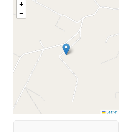
+
−
Leaflet