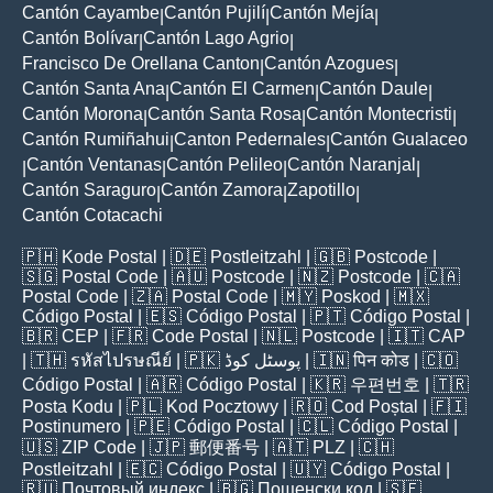
Cantón Cayambe
Cantón Pujilí
Cantón Mejía
|
|
|
Cantón Bolívar
Cantón Lago Agrio
|
|
Francisco De Orellana Canton
Cantón Azogues
|
|
Cantón Santa Ana
Cantón El Carmen
Cantón Daule
|
|
|
Cantón Morona
Cantón Santa Rosa
Cantón Montecristi
|
|
|
Cantón Rumiñahui
Canton Pedernales
Cantón Gualaceo
|
|
Cantón Ventanas
Cantón Pelileo
Cantón Naranjal
|
|
|
|
Cantón Saraguro
Cantón Zamora
Zapotillo
|
|
|
Cantón Cotacachi
🇵🇭
Kode Postal
| 🇩🇪
Postleitzahl
| 🇬🇧
Postcode
|
🇸🇬
Postal Code
| 🇦🇺
Postcode
| 🇳🇿
Postcode
| 🇨🇦
Postal Code
| 🇿🇦
Postal Code
| 🇲🇾
Poskod
| 🇲🇽
Código Postal
| 🇪🇸
Código Postal
| 🇵🇹
Código Postal
|
🇧🇷
CEP
| 🇫🇷
Code Postal
| 🇳🇱
Postcode
| 🇮🇹
CAP
| 🇹🇭
รหัสไปรษณีย์
| 🇵🇰
پوسٹل کوڈ
| 🇮🇳
पिन कोड
| 🇨🇴
Código Postal
| 🇦🇷
Código Postal
| 🇰🇷
우편번호
| 🇹🇷
Posta Kodu
| 🇵🇱
Kod Pocztowy
| 🇷🇴
Cod Poștal
| 🇫🇮
Postinumero
| 🇵🇪
Código Postal
| 🇨🇱
Código Postal
|
🇺🇸
ZIP Code
| 🇯🇵
郵便番号
| 🇦🇹
PLZ
| 🇨🇭
Postleitzahl
| 🇪🇨
Código Postal
| 🇺🇾
Código Postal
|
🇷🇺
Почтовый индекс
| 🇧🇬
Пощенски код
| 🇸🇪