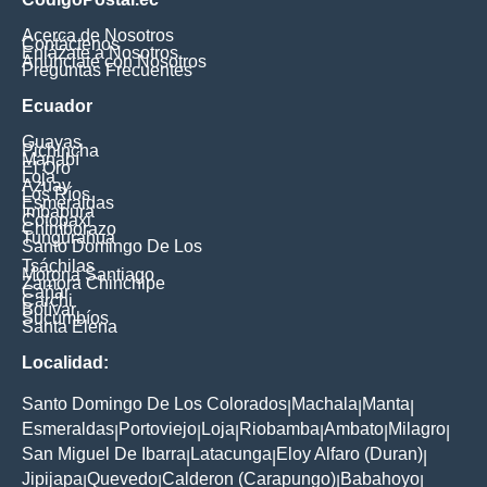
Acerca de Nosotros
Contáctenos
Enlázate a Nosotros
Anúnciate con Nosotros
Preguntas Frecuentes
Ecuador
Guayas
Pichincha
Manabí
El Oro
Loja
Azuay
Los Ríos
Esmeraldas
Imbabura
Cotopaxi
Chimborazo
Tungurahua
Santo Domingo De Los
Tsáchilas
Morona Santiago
Zamora Chinchipe
Cañar
Carchi
Bolívar
Sucumbíos
Santa Elena
Localidad:
Santo Domingo De Los Colorados
Machala
Manta
|
|
|
Esmeraldas
Portoviejo
Loja
Riobamba
Ambato
Milagro
|
|
|
|
|
|
San Miguel De Ibarra
Latacunga
Eloy Alfaro (Duran)
|
|
|
Jipijapa
Quevedo
Calderon (Carapungo)
Babahoyo
|
|
|
|