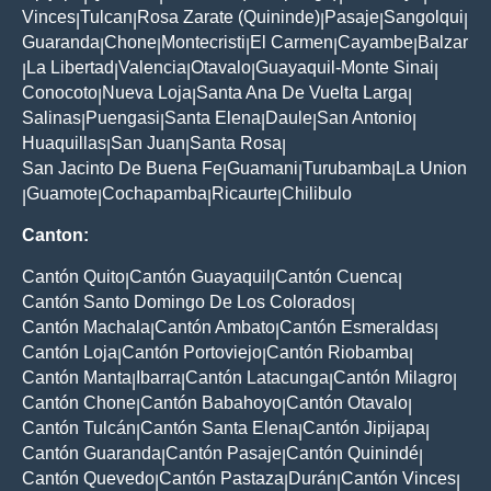
Vinces
Tulcan
Rosa Zarate (Quininde)
Pasaje
Sangolqui
|
|
|
|
|
Guaranda
Chone
Montecristi
El Carmen
Cayambe
Balzar
|
|
|
|
|
La Libertad
Valencia
Otavalo
Guayaquil-Monte Sinai
|
|
|
|
|
Conocoto
Nueva Loja
Santa Ana De Vuelta Larga
|
|
|
Salinas
Puengasi
Santa Elena
Daule
San Antonio
|
|
|
|
|
Huaquillas
San Juan
Santa Rosa
|
|
|
San Jacinto De Buena Fe
Guamani
Turubamba
La Union
|
|
|
Guamote
Cochapamba
Ricaurte
Chilibulo
|
|
|
|
Canton:
Cantón Quito
Cantón Guayaquil
Cantón Cuenca
|
|
|
Cantón Santo Domingo De Los Colorados
|
Cantón Machala
Cantón Ambato
Cantón Esmeraldas
|
|
|
Cantón Loja
Cantón Portoviejo
Cantón Riobamba
|
|
|
Cantón Manta
Ibarra
Cantón Latacunga
Cantón Milagro
|
|
|
|
Cantón Chone
Cantón Babahoyo
Cantón Otavalo
|
|
|
Cantón Tulcán
Cantón Santa Elena
Cantón Jipijapa
|
|
|
Cantón Guaranda
Cantón Pasaje
Cantón Quinindé
|
|
|
Cantón Quevedo
Cantón Pastaza
Durán
Cantón Vinces
|
|
|
|