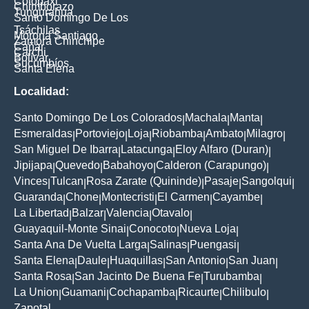
Cotopaxi
Chimborazo
Tungurahua
Santo Domingo De Los
Tsáchilas
Morona Santiago
Zamora Chinchipe
Cañar
Carchi
Bolívar
Sucumbíos
Santa Elena
Localidad:
Santo Domingo De Los Colorados
Machala
Manta
|
|
|
Esmeraldas
Portoviejo
Loja
Riobamba
Ambato
Milagro
|
|
|
|
|
|
San Miguel De Ibarra
Latacunga
Eloy Alfaro (Duran)
|
|
|
Jipijapa
Quevedo
Babahoyo
Calderon (Carapungo)
|
|
|
|
Vinces
Tulcan
Rosa Zarate (Quininde)
Pasaje
Sangolqui
|
|
|
|
|
Guaranda
Chone
Montecristi
El Carmen
Cayambe
|
|
|
|
|
La Libertad
Balzar
Valencia
Otavalo
|
|
|
|
Guayaquil-Monte Sinai
Conocoto
Nueva Loja
|
|
|
Santa Ana De Vuelta Larga
Salinas
Puengasi
|
|
|
Santa Elena
Daule
Huaquillas
San Antonio
San Juan
|
|
|
|
|
Santa Rosa
San Jacinto De Buena Fe
Turubamba
|
|
|
La Union
Guamani
Cochapamba
Ricaurte
Chilibulo
|
|
|
|
|
Zapotal