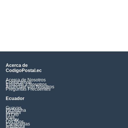
Acerca de
CodigoPostal.ec
Acerca de Nosotros
Contáctenos
Enlázate a Nosotros
Anúnciate con Nosotros
Preguntas Frecuentes
Ecuador
Guayas
Pichincha
Manabí
El Oro
Loja
Azuay
Los Ríos
Esmeraldas
Imbabura