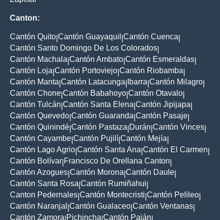
Canton:
Cantón Quito
Cantón Guayaquil
Cantón Cuenca
|
|
|
Cantón Santo Domingo De Los Colorados
|
Cantón Machala
Cantón Ambato
Cantón Esmeraldas
|
|
|
Cantón Loja
Cantón Portoviejo
Cantón Riobamba
|
|
|
Cantón Manta
Cantón Latacunga
Ibarra
Cantón Milagro
|
|
|
|
Cantón Chone
Cantón Babahoyo
Cantón Otavalo
|
|
|
Cantón Tulcán
Cantón Santa Elena
Cantón Jipijapa
|
|
|
Cantón Quevedo
Cantón Guaranda
Cantón Pasaje
|
|
|
Cantón Quinindé
Cantón Pastaza
Durán
Cantón Vinces
|
|
|
|
Cantón Cayambe
Cantón Pujilí
Cantón Mejía
|
|
|
Cantón Lago Agrio
Cantón Santa Ana
Cantón El Carmen
|
|
|
Cantón Bolívar
Francisco De Orellana Canton
|
|
Cantón Azogues
Cantón Morona
Cantón Daule
|
|
|
Cantón Santa Rosa
Cantón Rumiñahui
|
|
Canton Pedernales
Cantón Montecristi
Cantón Pelileo
|
|
|
Cantón Naranjal
Cantón Gualaceo
Cantón Ventanas
|
|
|
Cantón Zamora
Pichincha
Cantón Paján
|
|
|