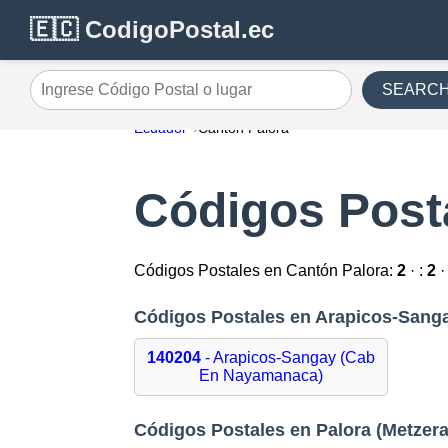
🇪🇨 CodigoPostal.ec
SEARC
Ingrese Código Postal o lugar
Ecuador
Cantón Palora
Códigos Post
Códigos Postales en Cantón Palora:
2
· :
2
·
Códigos Postales en Arapicos-San
140204
- Arapicos-Sangay (Cab
En Nayamanaca)
Códigos Postales en Palora (Metzer