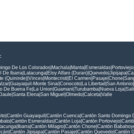
:
ingo De Los Colorados
|
Machala
|
Manta
|
Esmeraldas
|
Portoviejo
 De Ibarra
|
Latacunga
|
Eloy Alfaro (Duran)
|
Quevedo
|
Jipijapa
|
Ca
e (Quininde)
|
Vinces
|
Montecristi
|
El Carmen
|
Pasaje
|
Chone
|
Sang
lzar
|
Guayaquil-Monte Sinai
|
Conocoto
|
La Libertad
|
San Antonio
|
to De Buena Fe
|
La Union
|
Guamani
|
Turubamba
|
Nueva Loja
|
Sal
Daule
|
Santa Elena
|
San Miguel
|
Olmedo
|
Calceta
|
Valle
ito
|
Cantón Guayaquil
|
Cantón Cuenca
|
Cantón Santo Domingo 
mbato
|
Cantón Esmeraldas
|
Cantón Loja
|
Cantón Portoviejo
|
Cant
tacunga
|
Ibarra
|
Cantón Milagro
|
Cantón Chone
|
Cantón Babahoy
lcán
|
Cantón Jipijapa
|
Cantón Pasaje
|
Cantón Quevedo
|
Cantón 