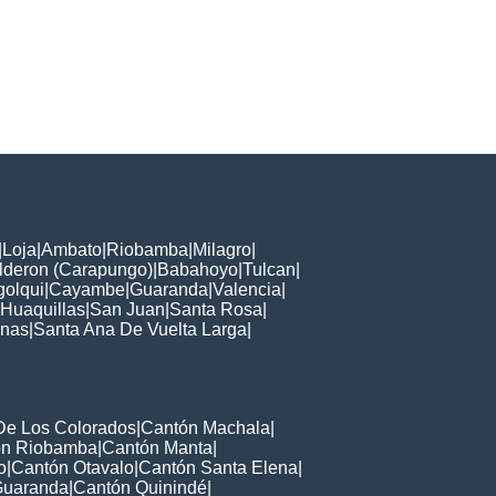
|
Loja
|
Ambato
|
Riobamba
|
Milagro
|
lderon (Carapungo)
|
Babahoyo
|
Tulcan
|
olqui
|
Cayambe
|
Guaranda
|
Valencia
|
Huaquillas
|
San Juan
|
Santa Rosa
|
inas
|
Santa Ana De Vuelta Larga
|
De Los Colorados
|
Cantón Machala
|
ón Riobamba
|
Cantón Manta
|
o
|
Cantón Otavalo
|
Cantón Santa Elena
|
Guaranda
|
Cantón Quinindé
|