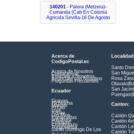
140201
- Palora (Metzera)-
Cumanda (Cab En Colonia
Agricola Sevilla-16 De Agosto
Acerca de
Localidad
CodigoPostal.ec
Santo Dom
Acerca de Nosotros
San Miguel
Contáctenos
Enlázate a Nosotros
Rosa Zarat
Anúnciate con Nosotros
Preguntas Frecuentes
Otavalo
|
Ba
San Jacin
Ecuador
Puengasi
|
Guayas
Pichincha
Canton:
Manabí
El Oro
Loja
Azuay
Los Ríos
Cantón Qu
Esmeraldas
Imbabura
Cantón A
Cotopaxi
Chimborazo
Cantón La
Tungurahua
Santo Domingo De Los
Cantón Tu