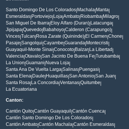
Santo Domingo De Los Colorados
Machala
Manta
|
|
|
Esmeraldas
Portoviejo
Loja
Ambato
Riobamba
Milagro
|
|
|
|
|
|
San Miguel De Ibarra
Eloy Alfaro (Duran)
Latacunga
|
|
|
Jipijapa
Quevedo
Babahoyo
Calderon (Carapungo)
|
|
|
|
Vinces
Tulcan
Rosa Zarate (Quininde)
El Carmen
Chone
|
|
|
|
|
Pasaje
Sangolqui
Cayambe
Guaranda
Montecristi
|
|
|
|
|
Guayaquil-Monte Sinai
Conocoto
Balzar
La Libertad
|
|
|
|
Valencia
Otavalo
San Jacinto De Buena Fe
Turubamba
|
|
|
|
La Union
Guamani
Nueva Loja
|
|
|
Santa Ana De Vuelta Larga
Salinas
Puengasi
|
|
|
Santa Elena
Daule
Huaquillas
San Antonio
San Juan
|
|
|
|
|
Santa Rosa
La Concordia
Ventanas
Quitumbe
|
|
|
|
La Ecuatoriana
Canton:
Cantón Quito
Cantón Guayaquil
Cantón Cuenca
|
|
|
Cantón Santo Domingo De Los Colorados
|
Cantón Ambato
Cantón Machala
Cantón Esmeraldas
|
|
|