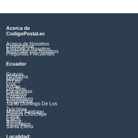
Acerca de
CodigoPostal.ec
Acerca de Nosotros
Contáctenos
Enlázate a Nosotros
Anúnciate con Nosotros
Preguntas Frecuentes
Ecuador
Guayas
Pichincha
Manabí
El Oro
Loja
Azuay
Los Ríos
Esmeraldas
Imbabura
Cotopaxi
Chimborazo
Tungurahua
Santo Domingo De Los
Tsáchilas
Morona Santiago
Zamora Chinchipe
Cañar
Carchi
Bolívar
Sucumbíos
Santa Elena
Localidad: