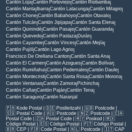
Cantón Loja
Cantón Portoviejo
Cantón Riobamba
|
|
|
Cantón Manta
Ibarra
Cantón Latacunga
Cantón Milagro
|
|
|
|
Cantón Chone
Cantón Babahoyo
Cantón Otavalo
|
|
|
Cantón Tulcán
Cantón Jipijapa
Cantón Santa Elena
|
|
|
Cantón Quinindé
Cantón Pasaje
Cantón Guaranda
|
|
|
Cantón Quevedo
Cantón Pastaza
Durán
|
|
|
Cantón Cayambe
Cantón Vinces
Cantón Mejía
|
|
|
Cantón Pujilí
Cantón Lago Agrio
|
|
Francisco De Orellana Canton
Cantón Santa Ana
|
|
Cantón El Carmen
Cantón Azogues
Cantón Bolívar
|
|
|
Cantón Rumiñahui
Canton Pedernales
Cantón Daule
|
|
|
Cantón Montecristi
Cantón Santa Rosa
Cantón Morona
|
|
|
Cantón Ventanas
Cantón Zamora
Pichincha
|
|
|
Cantón Cañar
Cantón Paján
Cantón Tena
|
|
|
Cantón Saraguro
Cantón Naranjal
|
🇵🇭
Kode Postal
| 🇩🇪
Postleitzahl
| 🇬🇧
Postcode
|
🇸🇬
Postal Code
| 🇦🇺
Postcode
| 🇳🇿
Postcode
| 🇨🇦
Postal Code
| 🇿🇦
Postal Code
| 🇲🇾
Poskod
| 🇲🇽
Código Postal
| 🇪🇸
Código Postal
| 🇵🇹
Código Postal
|
🇧🇷
CEP
| 🇫🇷
Code Postal
| 🇳🇱
Postcode
| 🇮🇹
CAP