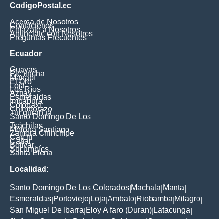
CodigoPostal.ec
Acerca de Nosotros
Contáctenos
Enlázate a Nosotros
Anúnciate con Nosotros
Preguntas Frecuentes
Ecuador
Guayas
Pichincha
Manabí
El Oro
Loja
Los Ríos
Azuay
Esmeraldas
Imbabura
Cotopaxi
Chimborazo
Tungurahua
Santo Domingo De Los
Tsáchilas
Morona Santiago
Zamora Chinchipe
Carchi
Cañar
Bolívar
Sucumbíos
Santa Elena
Localidad:
Santo Domingo De Los Colorados
Machala
Manta
|
|
|
Esmeraldas
Portoviejo
Loja
Ambato
Riobamba
Milagro
|
|
|
|
|
|
San Miguel De Ibarra
Eloy Alfaro (Duran)
Latacunga
|
|
|