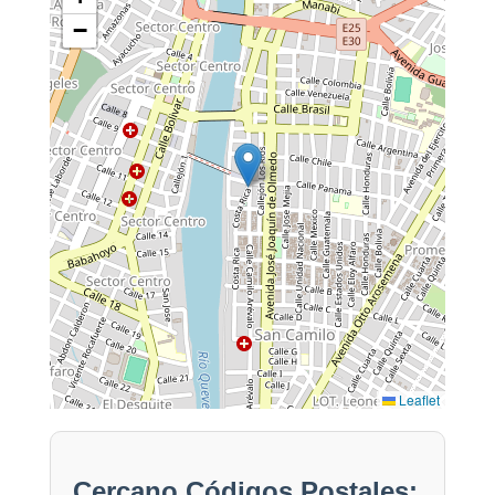
−
Leaflet
Cercano Códigos Postales: