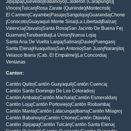
Jipijapa
Quevedo
Babahoyo
Calderon (Carapungo)
|
|
|
|
Vinces
Tulcan
Rosa Zarate (Quininde)
Montecristi
|
|
|
|
El Carmen
Cayambe
Pasaje
Sangolqui
Guaranda
Chone
|
|
|
|
|
Conocoto
Guayaquil-Monte Sinai
La Libertad
Balzar
|
|
|
|
|
Valencia
Otavalo
Santa Rosa
San Jacinto De Buena Fe
|
|
|
|
Guamani
Turubamba
La Union
Nueva Loja
|
|
|
|
Santa Ana De Vuelta Larga
Salinas
Daule
Puengasi
|
|
|
|
Santa Elena
Huaquillas
San Antonio
San Juan
Naranjito
|
|
|
|
|
Velasco Ibarra (Cab. El Empalme)
La Concordia
|
|
Ventanas
Canton:
Cantón Quito
Cantón Guayaquil
Cantón Cuenca
|
|
|
Cantón Santo Domingo De Los Colorados
|
Cantón Ambato
Cantón Machala
Cantón Esmeraldas
|
|
|
Cantón Loja
Cantón Portoviejo
Cantón Riobamba
|
|
|
Cantón Manta
Cantón Latacunga
Ibarra
Cantón Milagro
|
|
|
|
Cantón Babahoyo
Cantón Chone
Cantón Otavalo
|
|
|
Cantón Jipijapa
Cantón Tulcán
Cantón Santa Elena
|
|
|