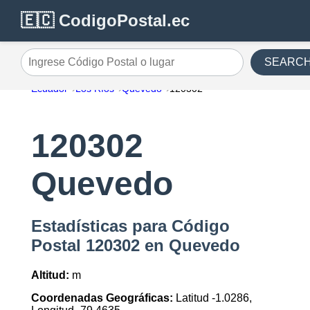
🇪🇨 CodigoPostal.ec
SEARC
Ingrese Código Postal o lugar
Ecuador
Los Ríos
Quevedo
120302
120302
Quevedo
Estadísticas para Código
Postal 120302 en Quevedo
Altitud:
m
Coordenadas Geográficas:
Latitud -1.0286,