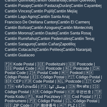
Cantón Quinindé
Cantón Guaranda
Cantón Quevedo
|
|
|
Cantón Pasaje
Cantón Pastaza
Durán
Cantón Cayambe
|
|
|
|
Cantón Vinces
Cantón Pujilí
Cantón Mejía
|
|
|
Cantón Lago Agrio
Cantón Santa Ana
|
|
Francisco De Orellana Canton
Cantón El Carmen
|
|
Cantón Bolívar
Cantón Azogues
Cantón Montecristi
|
|
|
Cantón Morona
Cantón Daule
Cantón Santa Rosa
|
|
|
Cantón Rumiñahui
Canton Pedernales
Cantón Tena
|
|
|
Cantón Saraguro
Cantón Cañar
Zapotillo
|
|
|
Cantón Cotacachi
Cantón Pelileo
Cantón Naranjal
|
|
|
Cantón Gualaceo
🇵🇭
Kode Postal
| 🇩🇪
Postleitzahl
| 🇬🇧
Postcode
|
🇸🇬
Postal Code
| 🇦🇺
Postcode
| 🇳🇿
Postcode
| 🇨🇦
Postal Code
| 🇿🇦
Postal Code
| 🇲🇾
Poskod
| 🇲🇽
Código Postal
| 🇪🇸
Código Postal
| 🇵🇹
Código Postal
|
🇧🇷
CEP
| 🇫🇷
Code Postal
| 🇳🇱
Postcode
| 🇮🇹
CAP
| 🇹🇭
รหัสไปรษณีย์
| 🇵🇰
پوسٹل کوڈ
| 🇮🇳
पिन कोड
| 🇨🇴
Código Postal
| 🇦🇷
Código Postal
| 🇰🇷
우편번호
| 🇹🇷
Posta Kodu
| 🇵🇱
Kod Pocztowy
| 🇷🇴
Cod Poștal
| 🇫🇮
Postinumero
| 🇵🇪
Código Postal
| 🇨🇱
Código Postal
|
🇺🇸
ZIP Code
| 🇯🇵
郵便番号
| 🇦🇹
PLZ
| 🇨🇭