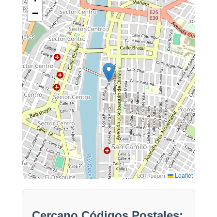
−
Leaflet
Cercano Códigos Postales: