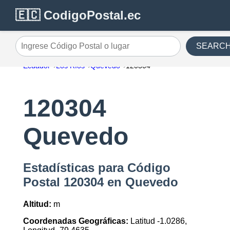
🇪🇨 CodigoPostal.ec
SEARC
Ingrese Código Postal o lugar
Ecuador
Los Ríos
Quevedo
120304
120304
Quevedo
Estadísticas para Código
Postal 120304 en Quevedo
Altitud:
m
Coordenadas Geográficas:
Latitud -1.0286,