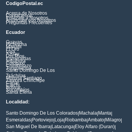
CodigoPostal.ec
Acerca de Nosotros
Contáctenos
Enlázate a Nosotros
Anúnciate con Nosotros
Preguntas Frecuentes
Ecuador
Guayas
Pichincha
Manabí
El Oro
Loja
Azuay
Los Ríos
Esmeraldas
Imbabura
Cotopaxi
Chimborazo
Tungurahua
Santo Domingo De Los
Tsáchilas
Morona Santiago
Zamora Chinchipe
Cañar
Carchi
Bolívar
Sucumbíos
Santa Elena
Localidad:
Santo Domingo De Los Colorados
Machala
Manta
|
|
|
Esmeraldas
Portoviejo
Loja
Riobamba
Ambato
Milagro
|
|
|
|
|
|
San Miguel De Ibarra
Latacunga
Eloy Alfaro (Duran)
|
|
|