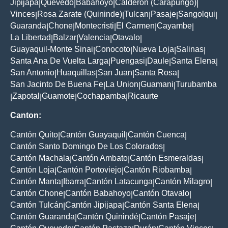
Jipijapa
Quevedo
Babahoyo
Calderon (Carapungo)
|
|
|
|
Vinces
Rosa Zarate (Quininde)
Tulcan
Pasaje
Sangolqui
|
|
|
|
|
Guaranda
Chone
Montecristi
El Carmen
Cayambe
|
|
|
|
|
La Libertad
Balzar
Valencia
Otavalo
|
|
|
|
Guayaquil-Monte Sinai
Conocoto
Nueva Loja
Salinas
|
|
|
|
Santa Ana De Vuelta Larga
Puengasi
Daule
Santa Elena
|
|
|
|
San Antonio
Huaquillas
San Juan
Santa Rosa
|
|
|
|
San Jacinto De Buena Fe
La Union
Guamani
Turubamba
|
|
|
Zapotal
Guamote
Cochapamba
Ricaurte
|
|
|
|
Canton:
Cantón Quito
Cantón Guayaquil
Cantón Cuenca
|
|
|
Cantón Santo Domingo De Los Colorados
|
Cantón Machala
Cantón Ambato
Cantón Esmeraldas
|
|
|
Cantón Loja
Cantón Portoviejo
Cantón Riobamba
|
|
|
Cantón Manta
Ibarra
Cantón Latacunga
Cantón Milagro
|
|
|
|
Cantón Chone
Cantón Babahoyo
Cantón Otavalo
|
|
|
Cantón Tulcán
Cantón Jipijapa
Cantón Santa Elena
|
|
|
Cantón Guaranda
Cantón Quinindé
Cantón Pasaje
|
|
|