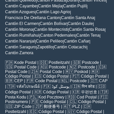
Cantón Quevedo
Cantón Pastaza
Durán
Cantón Vinces
|
|
|
|
Cantón Cayambe
Cantón Mejía
Cantón Pujilí
|
|
|
Cantón Azogues
Cantón Lago Agrio
|
|
Francisco De Orellana Canton
Cantón Santa Ana
|
|
Cantón El Carmen
Cantón Bolívar
Cantón Daule
|
|
|
Cantón Morona
Cantón Montecristi
Cantón Santa Rosa
|
|
|
Cantón Rumiñahui
Canton Pedernales
Cantón Tena
|
|
|
Cantón Naranjal
Cantón Pelileo
Cantón Cañar
|
|
|
Cantón Saraguro
Zapotillo
Cantón Cotacachi
|
|
|
Cantón Zamora
🇵🇭
Kode Postal
| 🇩🇪
Postleitzahl
| 🇬🇧
Postcode
|
🇸🇬
Postal Code
| 🇦🇺
Postcode
| 🇳🇿
Postcode
| 🇨🇦
Postal Code
| 🇿🇦
Postal Code
| 🇲🇾
Poskod
| 🇲🇽
Código Postal
| 🇪🇸
Código Postal
| 🇵🇹
Código Postal
|
🇧🇷
CEP
| 🇫🇷
Code Postal
| 🇳🇱
Postcode
| 🇮🇹
CAP
| 🇹🇭
รหัสไปรษณีย์
| 🇵🇰
پوسٹل کوڈ
| 🇮🇳
पिन कोड
| 🇨🇴
Código Postal
| 🇦🇷
Código Postal
| 🇰🇷
우편번호
| 🇹🇷
Posta Kodu
| 🇵🇱
Kod Pocztowy
| 🇷🇴
Cod Poștal
| 🇫🇮
Postinumero
| 🇵🇪
Código Postal
| 🇨🇱
Código Postal
|
🇺🇸
ZIP Code
| 🇯🇵
郵便番号
| 🇦🇹
PLZ
| 🇨🇭
Postleitzahl
| 🇪🇨
Código Postal
| 🇺🇾
Código Postal
|