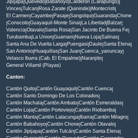
Jipijapa
Quevedo
Babahoyo
Calderon (Carapungo)
|
|
|
|
Vinces
Tulcan
Rosa Zarate (Quininde)
Montecristi
|
|
|
|
El Carmen
Cayambe
Pasaje
Sangolqui
Guaranda
Chone
|
|
|
|
|
Conocoto
Guayaquil-Monte Sinai
La Libertad
Balzar
|
|
|
|
|
Valencia
Otavalo
Santa Rosa
San Jacinto De Buena Fe
|
|
|
|
Turubamba
La Union
Guamani
Nueva Loja
Salinas
|
|
|
|
|
Santa Ana De Vuelta Larga
Puengasi
Daule
Santa Elena
|
|
|
|
San Antonio
Huaquillas
San Juan
Cuenca_yanuncay
|
|
|
|
Velasco Ibarra (Cab. El Empalme)
Naranjito
|
|
General Villamil (Playas)
Canton:
Cantón Quito
Cantón Guayaquil
Cantón Cuenca
|
|
|
Cantón Santo Domingo De Los Colorados
|
Cantón Machala
Cantón Ambato
Cantón Esmeraldas
|
|
|
Cantón Loja
Cantón Portoviejo
Cantón Riobamba
|
|
|
Cantón Manta
Cantón Latacunga
Ibarra
Cantón Milagro
|
|
|
|
Cantón Babahoyo
Cantón Chone
Cantón Otavalo
|
|
|
Cantón Jipijapa
Cantón Tulcán
Cantón Santa Elena
|
|
|