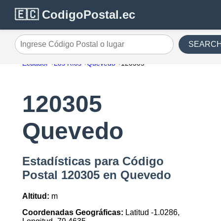
🇪🇨 CodigoPostal.ec
SEARC
Ingrese Código Postal o lugar
Ecuador
Los Ríos
Quevedo
120305
120305
Quevedo
Estadísticas para Código
Postal 120305 en Quevedo
Altitud:
m
Coordenadas Geográficas:
Latitud -1.0286,