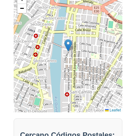
−
Leaflet
Cercano Códigos Postales: