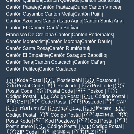
Cantón Quinindé
Cantón Quevedo
Cantón Guaranda
|
|
|
Cantón Pasaje
Cantón Pastaza
Durán
Cantón Vinces
|
|
|
|
Cantón Cayambe
Cantón Mejía
Cantón Pujilí
|
|
|
Cantón Azogues
Cantón Lago Agrio
Cantón Santa Ana
|
|
|
Cantón El Carmen
Cantón Bolívar
|
|
Francisco De Orellana Canton
Canton Pedernales
|
|
Cantón Montecristi
Cantón Morona
Cantón Daule
|
|
|
Cantón Santa Rosa
Cantón Rumiñahui
|
|
Cantón El Empalme
Cantón Saraguro
Zapotillo
|
|
|
Cantón Tena
Cantón Cotacachi
Cantón Cañar
|
|
|
Cantón Pelileo
Cantón Gualaceo
|
🇵🇭
Kode Postal
| 🇩🇪
Postleitzahl
| 🇬🇧
Postcode
|
🇸🇬
Postal Code
| 🇦🇺
Postcode
| 🇳🇿
Postcode
| 🇨🇦
Postal Code
| 🇿🇦
Postal Code
| 🇲🇾
Poskod
| 🇲🇽
Código Postal
| 🇪🇸
Código Postal
| 🇵🇹
Código Postal
|
🇧🇷
CEP
| 🇫🇷
Code Postal
| 🇳🇱
Postcode
| 🇮🇹
CAP
| 🇹🇭
รหัสไปรษณีย์
| 🇵🇰
پوسٹل کوڈ
| 🇮🇳
पिन कोड
| 🇨🇴
Código Postal
| 🇦🇷
Código Postal
| 🇰🇷
우편번호
| 🇹🇷
Posta Kodu
| 🇵🇱
Kod Pocztowy
| 🇷🇴
Cod Poștal
| 🇫🇮
Postinumero
| 🇵🇪
Código Postal
| 🇨🇱
Código Postal
|
🇺🇸
ZIP Code
| 🇯🇵
郵便番号
| 🇦🇹
PLZ
| 🇨🇭