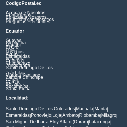
CodigoPostal.ec
Acerca de Nosotros
Contáctenos
Enlázate a Nosotros
Anúnciate con Nosotros
Preguntas Frecuentes
Ecuador
Guayas
Pichincha
Manabí
El Oro
Loja
Los Ríos
Azuay
Esmeraldas
Imbabura
Cotopaxi
Chimborazo
Tungurahua
Santo Domingo De Los
Tsáchilas
Morona Santiago
Zamora Chinchipe
Cañar
Carchi
Bolívar
Sucumbíos
Santa Elena
Localidad:
Santo Domingo De Los Colorados
Machala
Manta
|
|
|
Esmeraldas
Portoviejo
Loja
Ambato
Riobamba
Milagro
|
|
|
|
|
|
San Miguel De Ibarra
Eloy Alfaro (Duran)
Latacunga
|
|
|